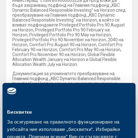
Инвестиращ“ с ISIN BG9000003228 да продължи да
бъде захранващ подфонд на Главния подфонд „KBC
Dynamic Balanced Responsible Investing“ на Horizon след
преобразуване на Главния подфонд „KBC Dynamic
Balanced Responsible Investing“ на Horizon, в който се
вливат подфондовете Privileged Portfolio Pro 90 August
на Horizon, Privileged Portfolio Pro 90 February на
Horizon, Privileged Portfolio Pro 90 May на Horizon,
Privileged Portfolio Pro 90 November на Horizon, 2040 на
Horizon, Comfort Pro August 90 на Horizon, Comfort Pro
February 90 на Horizon, Comfort Pro May 90 на Horizon,
Comfort Pro November 90 на Horizon, Global Flexible
Allocation Wealth January на Horizon и Global Flexible
Allocation Wealth July на Horizon.
Документация за упоменатото преобразуване на
Главния подфонд „KBC Dynamic Balanced Responsible
Investing“ на Horizon, може да намерите приложено
към настоящата новина:
Информационен документ за
Преобразуването и ОИД.
Бисквитки
Обратно към всички новини
За осигуряване на правилното функциониране на
уебсайта ние използваме „бисквитки“. Избирайки
опцията „Приемам всички“ Вие се съгласявате с