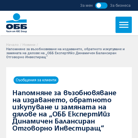
За мен
За бизнеса
Начало
/
Новини
/
Напомняне за възобновяване на издаването, обратното изкупуване и
замяната на дялове на „ОББ ЕкспертИйз Динамичен Балансиран
Отговорно Инвестиращ“
Съобщения за клиенти
Напомняне за възобновяване
на издаването, обратното
изкупуване и замяната на
дялове на „ОББ ЕкспертИйз
Динамичен Балансиран
Отговорно Инвестиращ“