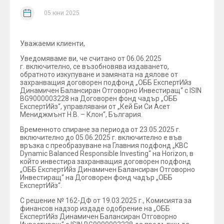
05 юни 2025
Уважаеми клиенти,
Уведомяваме ви, че считано от 06.06.2025
г. включително, се възобновява издаването,
обратното изкупуване и замяната на дялове от
захранващия договорен подфонд „ОББ ЕкспертИйз
Динамичен Балансиран Отговорно Инвестиращ“ с ISIN
BG9000003228 на Договорен фонд чадър „ОББ
ЕкспертИйз“, управлявани от „Кей Би Си Асет
Мениджмънт Н.В. – Клон“, България.
Временното спиране за периода от 23.05.2025 г.
включително до 05.06.2025 г. включително е във
връзка с преобразуване на Главния подфонд „KBC
Dynamic Balanced Responsible Investing“ на Horizon, в
който инвестира захранващия договорен подфонд
„ОББ ЕкспертИйз Динамичен Балансиран Отговорно
Инвестиращ“ на Договорен фонд чадър „ОББ
ЕкспертИйз“.
С решение № 162-ДФ от 19.03.2025 г., Комисията за
финансов надзор издаде одобрение на „ОББ
ЕкспертИйз Динамичен Балансиран Отговорно