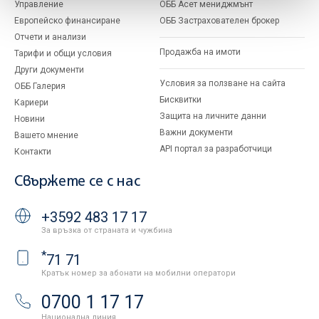
Управление
ОББ Асет мениджмънт
Европейско финансиране
ОББ Застрахователен брокер
Отчети и анализи
Продажба на имоти
Тарифи и общи условия
Други документи
Условия за ползване на сайта
ОББ Галерия
Бисквитки
Кариери
Защита на личните данни
Новини
Важни документи
Вашето мнение
API портал за разработчици
Контакти
Свържете се с нас
+3592 483 17 17
За връзка от страната и чужбина
*
71 71
Кратък номер за абонати на мобилни оператори
0700 1 17 17
Национална линия