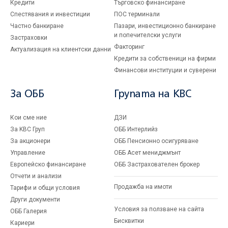
Кредити
Търговско финансиране
Спестявания и инвестиции
ПОС терминали
Частно банкиране
Пазари, инвестиционно банкиране
и попечителски услуги
Застраховки
Факторинг
Актуализация на клиентски данни
Кредити за собственици на фирми
Финансови институции и суверени
За ОББ
Групата на KBC
Кои сме ние
ДЗИ
За KBC Груп
ОББ Интерлийз
За акционери
ОББ Пенсионно осигуряване
Управление
ОББ Асет мениджмънт
Европейско финансиране
ОББ Застрахователен брокер
Отчети и анализи
Продажба на имоти
Тарифи и общи условия
Други документи
Условия за ползване на сайта
ОББ Галерия
Бисквитки
Кариери