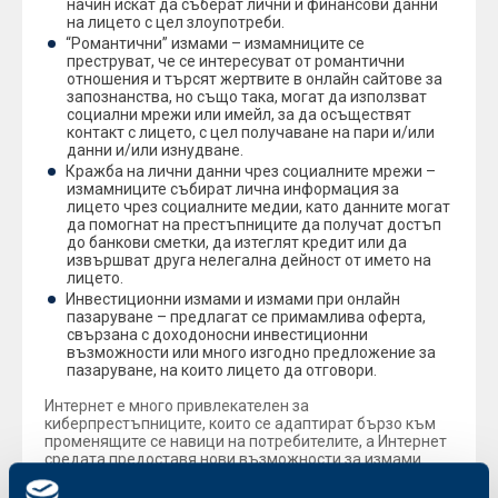
начин искат да съберат лични и финансови данни
на лицето с цел злоупотреби.
“Романтични” измами – измамниците се
преструват, че се интересуват от романтични
отношения и търсят жертвите в онлайн сайтове за
запознанства, но също така, могат да използват
социални мрежи или имейл, за да осъществят
контакт с лицето, с цел получаване на пари и/или
данни и/или изнудване.
Кражба на лични данни чрез социалните мрежи –
измамниците събират лична информация за
лицето чрез социалните медии, като данните могат
да помогнат на престъпниците да получат достъп
до банкови сметки, да изтеглят кредит или да
извършват друга нелегална дейност от името на
лицето.
Инвестиционни измами и измами при онлайн
пазаруване – предлагат се примамлива оферта,
свързана с доходоносни инвестиционни
възможности или много изгодно предложение за
пазаруване, на които лицето да отговори.
Интернет е много привлекателен за
киберпрестъпниците, които се адаптират бързо към
променящите се навици на потребителите, а Интернет
средата предоставя нови възможности за измами.
Мошениците използват сложни трикове, примамливи
обещания и оферти, за да се сдобият с пари или ценна