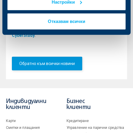
Настройки
предпазването на лицата от превръщането им в
жертви на финансови и други престъпления.
Повече информация за най-честите видове кибер
измами може да бъде намерена в
YouTube канала
Отказвам всички
на ОББ
или на платформата за информираност по
въпросите за онлайн сигурността на ОББ –
CyberStudy
.
Обратно към всички новини
Индивидуални
Бизнес
клиенти
клиенти
Карти
Кредитиране
Сметки и плащания
Управление на парични средства