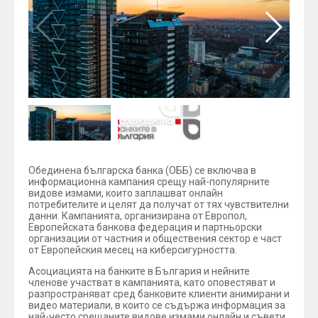
Обединена българска банка (ОББ) се включва в
информационна кампания срещу най-популярните
видове измами, които заплашват онлайн
потребителите и целят да получат от тях чувствителни
данни. Кампанията, организирана от Европол,
Европейската банкова федерация и партньорски
организации от частния и обществения сектор е част
от Европейския месец на киберсигурността.
Асоциацията на банките в България и нейните
членове участват в кампанията, като оповестяват и
разпространяват сред банковите клиенти анимирани и
видео материали, в които се съдържа информация за
най-често срещаните видове измами онлайн и съвети