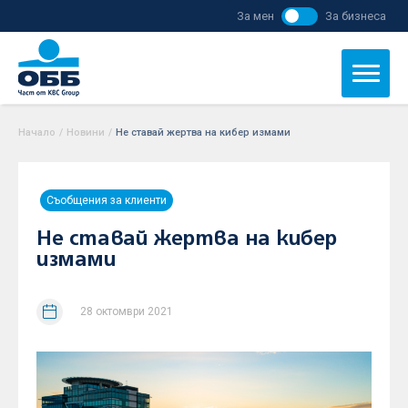
За мен
За бизнеса
Начало
/
Новини
/
Не ставай жертва на кибер измами
Съобщения за клиенти
Не ставай жертва на кибер
измами
28 октомври 2021