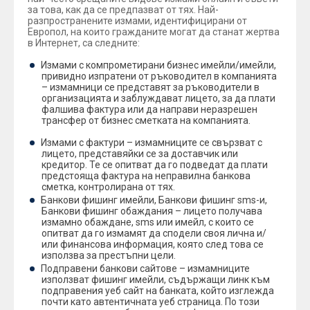
за това, как да се предпазват от тях. Най-
разпространените измами, идентифицирани от
Европол, на които гражданите могат да станат жертва
в Интернет, са следните:
Измами с компрометирани бизнес имейли/имейли,
привидно изпратени от ръководител в компанията
– измамници се представят за ръководители в
организацията и заблуждават лицето, за да плати
фалшива фактура или да направи неразрешен
трансфер от бизнес сметката на компанията.
Измами с фактури – измамниците се свързват с
лицето, представяйки се за доставчик или
кредитор. Те се опитват да го подведат да плати
предстояща фактура на неправилна банкова
сметка, контролирана от тях.
Банкови фишинг имейли, Банкови фишинг sms-и,
Банкови фишинг обаждания – лицето получава
измамно обаждане, sms или имейл, с които се
опитват да го измамят да сподели своя лична и/
или финансова информация, която след това се
използва за престъпни цели.
Подправени банкови сайтове – измамниците
използват фишинг имейли, съдържащи линк към
подправения уеб сайт на банката, който изглежда
почти като автентичната уеб страница. По този