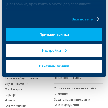
Частно банкиране
Пазари, инвестиционно банкиране
„Настройки“, чрез която можете да управлявате
и попечителски услуги
Застраховки
Вашите индивидуални предпочитания за ползвани
Факторинг
Актуализация на клиентски данни
бисквитки.
Кредити за собственици на фирми
Виж повече
Финансови институции и суверени
За ОББ
Групата на KBC
Приемам всички
Кои сме ние
ДЗИ
Настройки
За KBC Груп
ОББ Интерлийз
За акционери
ОББ Пенсионно осигуряване
Управление
ОББ Асет мениджмънт
Отказвам всички
Европейско финансиране
ОББ Застрахователен брокер
Отчети и анализи
Продажба на имоти
Тарифи и общи условия
Други документи
Условия за ползване на сайта
ОББ Галерия
Бисквитки
Кариери
Защита на личните данни
Новини
Важни документи
Вашето мнение