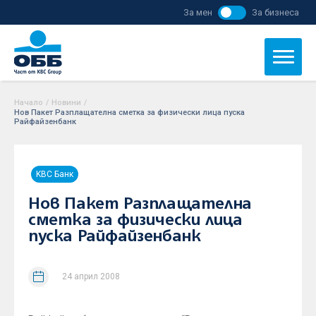
За мен
За бизнеса
Начало
/
Новини
/
Нов Пакет Разплащателна сметка за физически лица пуска
Райфайзенбанк
KBC Банк
Нов Пакет Разплащателна
сметка за физически лица
пуска Райфайзенбанк
24 април 2008