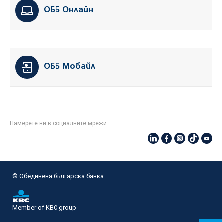
ОББ Онлайн
ОББ Мобайл
Намерете ни в социалните мрежи:
© Oбединена българска банка
Member of KBC group