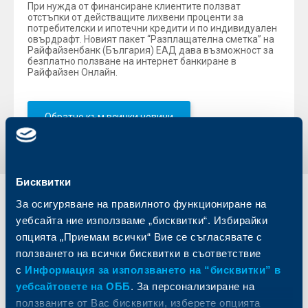
При нужда от финансиране клиентите ползват
отстъпки от действащите лихвени проценти за
потребителски и ипотечни кредити и по индивидуален
овърдрафт. Новият пакет “Разплащателна сметка” на
Райфайзенбанк (България) ЕАД дава възможност за
безплатно ползване на интернет банкиране в
Райфайзен Онлайн.
Обратно към всички новини
Бисквитки
За осигуряване на правилното функциониране на
Индивидуални
Бизнес
клиенти
клиенти
уебсайта ние използваме „бисквитки“. Избирайки
опцията „Приемам всички“ Вие се съгласявате с
Карти
Кредитиране
ползването на всички бисквитки в съответствие
Сметки и плащания
Управление на парични средства
с
Информация за използването на “бисквитки” в
Кредити
Търговско финансиране
уебсайтовете на ОББ
. За персонализиране на
Спестявания и инвестиции
ПОС терминали
ползваните от Вас бисквитки, изберете опцията