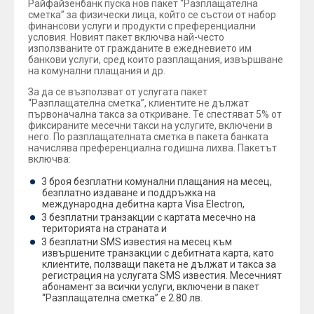
Райфайзенбанк пуска нов пакет “Разплащателна
сметка” за физически лица, който се състои от набор
финансови услуги и продукти с преференциални
условия. Новият пакет включва най-често
използваните от гражданите в ежедневието им
банкови услуги, сред които разплащания, извършване
на комунални плащания и др.
За да се възползват от услугата пакет
“Разплащателна сметка”, клиентите не дължат
първоначална такса за откриване. Те спестяват 5% от
фиксираните месечни такси на услугите, включени в
него. По разплащателната сметка в пакета банката
начислява преференциална годишна лихва. Пакетът
включва:
3 броя безплатни комунални плащания на месец,
безплатно издаване и поддръжка на
международна дебитна карта Visa Electron,
3 безплатни транзакции с картата месечно на
територията на страната и
3 безплатни SMS известия на месец към
извършените транзакции с дебитната карта, като
клиентите, ползващи пакета не дължат и такса за
регистрация на услугата SMS известия. Месечният
абонамент за всички услуги, включени в пакет
“Разплащателна сметка” е 2.80 лв.