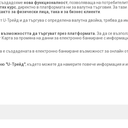
създадохме
нова функционалност
, позволяваща на потребители
тях курс
, директно в платформата ни за валутна търговия. За таз
акто за физически лица, така и за бизнес клиенти
.
от U-Трейд и да търгува с определена валутна двойка, трябва да и
 възможността да търгуват през платформата.
За да се възпол
 Карта за промяна на данни за електронно банкиране с информаци
а е създадената в електронно банкиране възможност за онлайн о
ю "U-Трейд"
, където можете да намерите повече информация и и