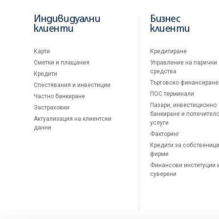
Индивидуални
Бизнес
клиенти
клиенти
Карти
Кредитиране
Сметки и плащания
Управление на парични
средства
Кредити
Търговско финансиране
Спестявания и инвестиции
ПОС терминали
Частно банкиране
Пазари, инвестиционно
Застраховки
банкиране и попечител
Актуализация на клиентски
услуги
данни
Факторинг
Кредити за собственици
фирми
Финансови институции 
суверени