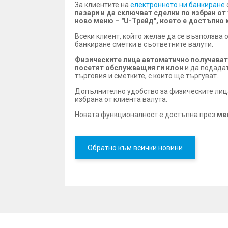
За клиентите на
електронното ни банкиране
пазари и да сключват сделки по избран от 
ново меню – "U-Трейд", което е достъпно к
Всеки клиент, който желае да се възползва 
банкиране сметки в съответните валути.
Физическите лица
автоматично получават
посетят обслужващия ги клон
и да подадат
търговия и сметките, с които ще търгуват.
Допълнително удобство за физическите лиц
избрана от клиента валута.
Новата функционалност е достъпна през
мен
Обратно към всички новини