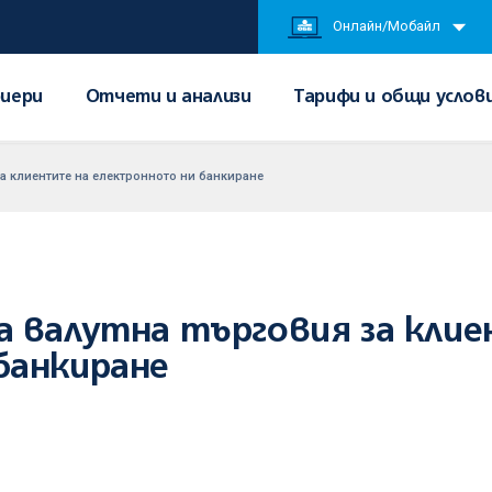
Онлайн/Мобайл
иери
Отчети и анализи
Тарифи и общи услов
за клиентите на електронното ни банкиране
а валутна търговия за кли
банкиране