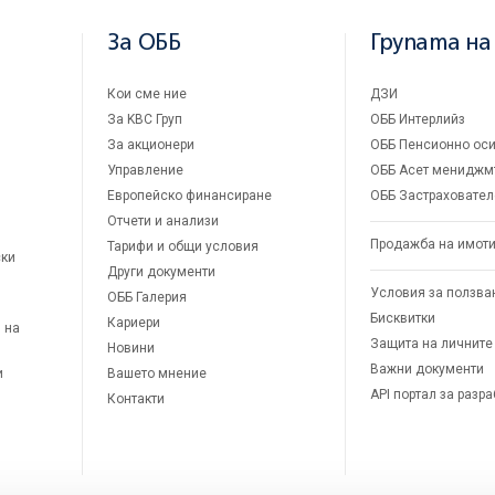
За ОББ
Групата на
Кои сме ние
ДЗИ
За KBC Груп
ОББ Интерлийз
За акционери
ОББ Пенсионно оси
Управление
ОББ Асет мениджм
Европейско финансиране
ОББ Застраховател
Отчети и анализи
Продажба на имот
Тарифи и общи условия
ски
Други документи
Условия за ползва
ОББ Галерия
Бисквитки
Кариери
 на
Защита на личните
Новини
Важни документи
и
Вашето мнение
API портал за разр
Контакти