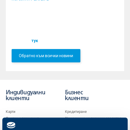
Варна и Бургас.
Бонусът, който картодържателите по програмата
UWin ще натрупат в магазини
PLAYLIFE,
е
5%
.
Пълна информация за програмата и за
партньорската мрежа от търговци можете да
намерите
.
тук
Обратно към всички новини
Индивидуални
Бизнес
клиенти
клиенти
Карти
Кредитиране
Сметки и плащания
Управление на парични средства
Кредити
Търговско финансиране