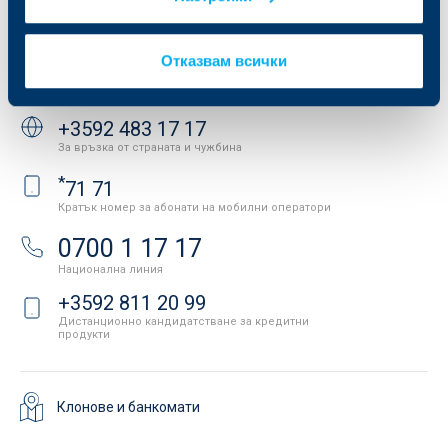
Важни документи
Вашето мнение
API портал за разработчици
Контакти
Отказвам всички
Свържете се с нас
+3592 483 17 17
За връзка от страната и чужбина
*
71 71
Кратък номер за абонати на мобилни оператори
0700 1 17 17
Национална линия
+3592 811 20 99
Дистанционно кандидатстване за кредитни
продукти
Клонове и банкомати