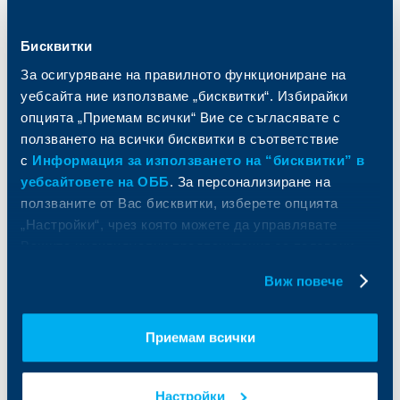
Спестявания и инвестиции
ПОС терминали
Частно банкиране
Пазари, инвестиционно банкиране
и попечителски услуги
Бисквитки
Застраховки
Факторинг
Актуализация на клиентски данни
За осигуряване на правилното функциониране на
Кредити за собственици на фирми
уебсайта ние използваме „бисквитки“. Избирайки
Финансови институции и суверени
опцията „Приемам всички“ Вие се съгласявате с
ползването на всички бисквитки в съответствие
За ОББ
Групата на KBC
с
Информация за използването на “бисквитки” в
уебсайтовете на ОББ
. За персонализиране на
Кои сме ние
ДЗИ
ползваните от Вас бисквитки, изберете опцията
За KBC Груп
ОББ Интерлийз
„Настройки“, чрез която можете да управлявате
За акционери
ОББ Пенсионно осигуряване
Вашите индивидуални предпочитания за ползвани
Управление
ОББ Асет мениджмънт
бисквитки.
Европейско финансиране
ОББ Застрахователен брокер
Виж повече
Отчети и анализи
Продажба на имоти
Тарифи и общи условия
Други документи
Приемам всички
Условия за ползване на сайта
ОББ Галерия
Бисквитки
Кариери
Защита на личните данни
Новини
Настройки