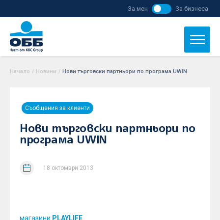
За мен
За бизнеса
Начало
/
Новини
/
Нови търговски партньори по програма UWIN
Съобщения за клиенти
Нови търговски партньори по
програма UWIN
18 октомври 2013
Програмата на Обединена българска банка за
картодържатели с кредитни карти UWin продължава
да се разширява и част от нея вече са
с обекти в София, Пловдив,
магазини
PLAYLIFE