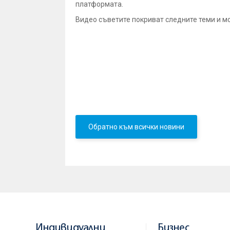
платформата.
Видео съветите покриват следните теми и м
Създаване на доверени бенефициен
Активиране на токен
- процесът е п
Подпис с токен
- как да подпишете 
Преводи от файл
- чрез Райфайзен О
Групов подпис
- правилата за подпис
Кредити
- можете да подавате онлайн
Търговско финансиране
- можете да
Обратно към всички новини
Индивидуални
Бизнес