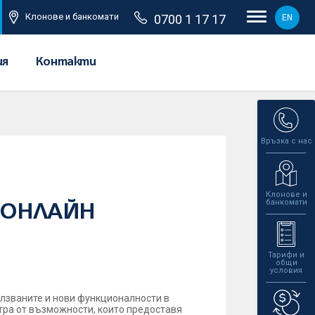
Клонове и банкомати
0700 1 17 17
EN
ия
Контакти
Връзка с нас
Клонове и
банкомати
н ОНЛАЙН
Тарифи и
общи
условия
олзваните и нови функционалности в
тра от възможности, които предоставя