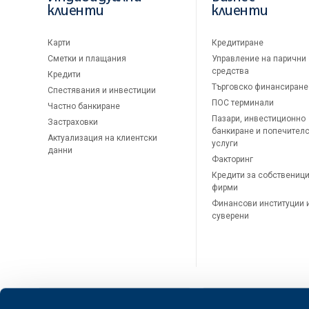
клиенти
клиенти
Карти
Кредитиране
Сметки и плащания
Управление на парични
средства
Кредити
Търговско финансиране
Спестявания и инвестиции
ПОС терминали
Частно банкиране
Пазари, инвестиционно
Застраховки
банкиране и попечител
Актуализация на клиентски
услуги
данни
Факторинг
Кредити за собственици
фирми
Финансови институции 
суверени