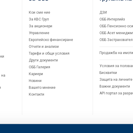
Кои сме ние
ДЗИ
За KBC Груп
ОББ Интерлийз
За акционери
ОББ Пенсионно оси
Управление
ОББ Асет мениджм
Европейско финансиране
ОББ Застраховател
Отчети и анализи
Продажба на имот
Тарифи и общи условия
ски
Други документи
Условия за ползва
ОББ Галерия
Бисквитки
Кариери
 на
Защита на личните
Новини
Важни документи
и
Вашето мнение
API портал за разр
Контакти