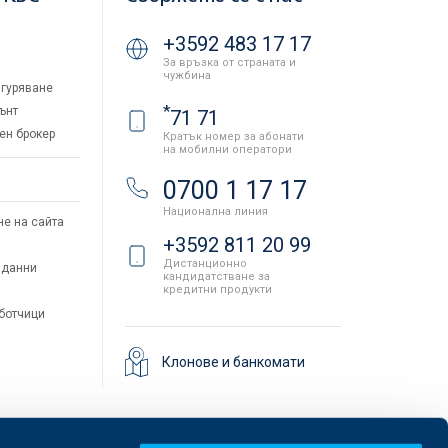
+3592 483 17 17
За връзка от страната и
чужбина
гуряване
*
ънт
71 71
ен брокер
Кратък номер за абонати
на мобилни оператори
и
0700 1 17 17
Национална линия
не на сайта
+3592 811 20 99
Дистанционно
 данни
кандидатстване за
кредитни продукти
аботчици
Клонове и банкомати