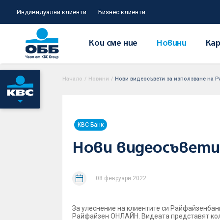
Индивидуални клиенти
Бизнес клиенти
Кои сме ние
Новини
Кар
Начало
/
Новини
/
Нови видеосъвети за използване на
KBC Банк
Нови видеосъвети 
08 февруари 2022
За улеснение на клиентите си Райфайзенбан
Райфайзен ОНЛАЙН. Видеата представят колк