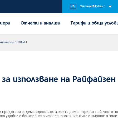
Онлайн/Мобайл
иери
Отчети и анализи
Тарифи и общи услов
 Райфайзен ОНЛАЙН
за използване на Райфайзе
к представя седем видеосъвета, които демонстрират най-често п
о удобно е банкирането и запознават клиентите с широката пали