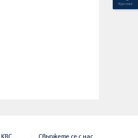
Курсове
 преводи.
рането.
(по револвиращ кредит).
по тях.
 KBC
Свържете се с нас