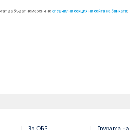
огат да бъдат намерени на
специална секция на сайта на банката
:
ти
, към които често правите преводи.
оказан стъпка по стъпка.
множество преводи наведнъж в онлайн или офлайн режим.
НЛАЙН можете да правите преводи на заплати, пакетни и SEPA
 във Вашата организация могат да бъдат пресъздадени и в банки
 заявки за усвояване, погасяване или намаляване на главницата 
 подавате нареждания за банкова гаранция, акредитив и промени 
За ОББ
Групата на