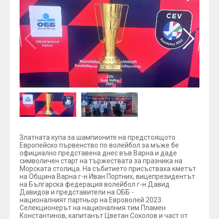
Златната купа за шампионите на предстоящото
Европейско първенство по волейбол за мъже бе
официално представена днес във Варна и даде
символичен старт на тържествата за празника на
Морската столица. На събитието присъстваха кметът
на Община Варна г-н Иван Портних, вицепрезидентът
на Българска федерация волейбол г-н Давид
Давидов и представители на ОББ -
националният партньор на Евроволей 2023.
Селекционерът на националния тим Пламен
Константинов, капитанът Цветан Соколов и част от