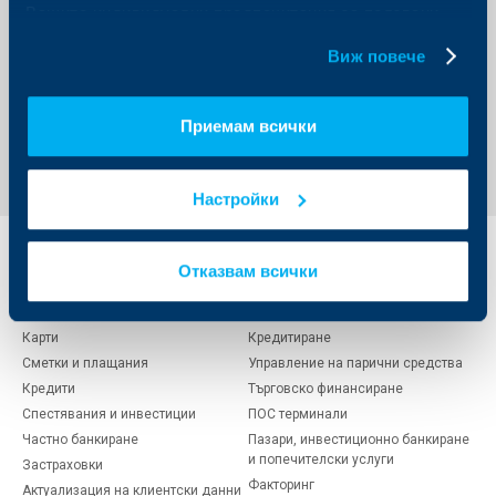
Вашите индивидуални предпочитания за ползвани
септември, като всички срещи на българския
национален отбор са от 20,30 часа, а билети се
бисквитки.
предлагат онлайн.
Виж повече
Обратно към всички новини
Приемам всички
Настройки
Индивидуални
Бизнес
Отказвам всички
клиенти
клиенти
Карти
Кредитиране
Сметки и плащания
Управление на парични средства
Кредити
Търговско финансиране
Спестявания и инвестиции
ПОС терминали
Частно банкиране
Пазари, инвестиционно банкиране
и попечителски услуги
Застраховки
Факторинг
Актуализация на клиентски данни