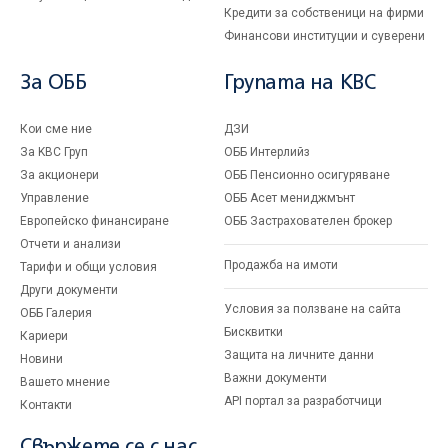
Кредити за собственици на фирми
Финансови институции и суверени
За ОББ
Групата на KBC
Кои сме ние
ДЗИ
За KBC Груп
ОББ Интерлийз
За акционери
ОББ Пенсионно осигуряване
Управление
ОББ Асет мениджмънт
Европейско финансиране
ОББ Застрахователен брокер
Отчети и анализи
Продажба на имоти
Тарифи и общи условия
Други документи
Условия за ползване на сайта
ОББ Галерия
Бисквитки
Кариери
Защита на личните данни
Новини
Важни документи
Вашето мнение
API портал за разработчици
Контакти
Свържете се с нас