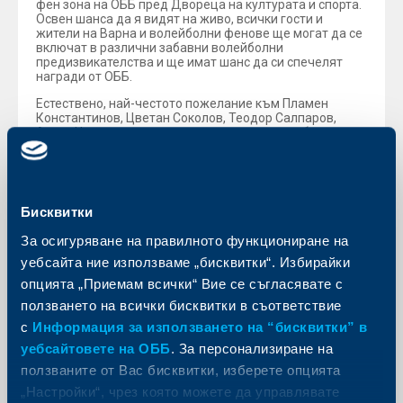
фен зона на ОББ пред Двореца на културата и спорта.
Освен шанса да я видят на живо, всички гости и
жители на Варна и волейболни фенове ще могат да се
включат в различни забавни волейболни
предизвикателства и ще имат шанс да си спечелят
награди от ОББ.
Естествено, най-честото пожелание към Пламен
Константинов, Цветан Соколов, Теодор Салпаров,
Алекс Николов и останалите национали пък беше
купата да дойде отново у нас още на 17 септември.
Въпреки снимките до трофея и многото шеговити
предложения да вдигне купата още днес, Пламен
Константинов остана реалист. „Основната цел не е
Бисквитки
купата, не искам да гледаме толкова надалеч,
основната цел е отборът да покаже развитие, да
За осигуряване на правилното функциониране на
покаже че върви напред и има бъдеще, което е важно
за целия български волейбол“, каза преди
уебсайта ние използваме „бисквитки“. Избирайки
официалната част треньорът и допълни, че е доволен
опцията „Приемам всички“ Вие се съгласявате с
от момчетата и резултатите в проведените контроли.
ползването на всички бисквитки в съответствие
Първенството на Стария континент започва в края на
с
Информация за използването на “бисквитки” в
август и ще продължи до 16 септември, като
съорганизатори са още Италия, Израел и Република
уебсайтовете на ОББ
. За персонализиране на
Северна Македония. Първият мач на родна земя е на
ползваните от Вас бисквитки, изберете опцията
29 август, когато България посреща Испания. Следват
двубои срещу Финландия (31 август), Украйна (2
„Настройки“, чрез която можете да управлявате
септември), Хърватия (3 септември) и Словения (5