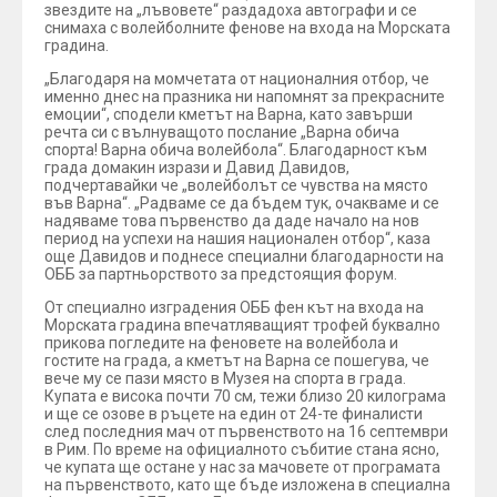
звездите на „лъвовете“ раздадоха автографи и се
снимаха с волейболните фенове на входа на Морската
градина.
„Благодаря на момчетата от националния отбор, че
именно днес на празника ни напомнят за прекрасните
емоции“, сподели кметът на Варна, като завърши
речта си с вълнуващото послание „Варна обича
спорта! Варна обича волейбола“. Благодарност към
града домакин изрази и Давид Давидов,
подчертавайки че „волейболът се чувства на място
във Варна“. „Радваме се да бъдем тук, очакваме и се
надяваме това първенство да даде начало на нов
период на успехи на нашия национален отбор“, каза
още Давидов и поднесе специални благодарности на
ОББ за партньорството за предстоящия форум.
От специално изградения ОББ фен кът на входа на
Морската градина впечатляващият трофей буквално
прикова погледите на феновете на волейбола и
гостите на града, а кметът на Варна се пошегува, че
вече му се пази място в Музея на спорта в града.
Купата е висока почти 70 см, тежи близо 20 килограма
и ще се озове в ръцете на един от 24-те финалисти
след последния мач от първенството на 16 септември
в Рим. По време на официалното събитие стана ясно,
че купата ще остане у нас за мачовете от програмата
на първенството, като ще бъде изложена в специална