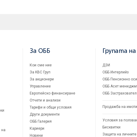
За ОББ
Групата на
Кои сме ние
ДЗИ
За KBC Груп
ОББ Интерлийз
За акционери
ОББ Пенсионно оси
Управление
ОББ Асет мениджм
Европейско финансиране
ОББ Застраховател
Отчети и анализи
Продажба на имот
Тарифи и общи условия
ски
Други документи
Условия за ползва
ОББ Галерия
Бисквитки
Кариери
 на
Защита на личните
Новини