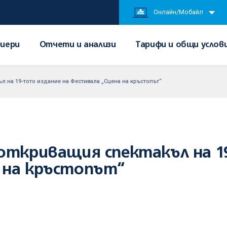
Онлайн/Мобайл
иери
Отчети и анализи
Тарифи и общи услов
л на 19-тото издание на Фестивала „Сцена на кръстопът“
откриващия спектакъл на 1
 на кръстопът“