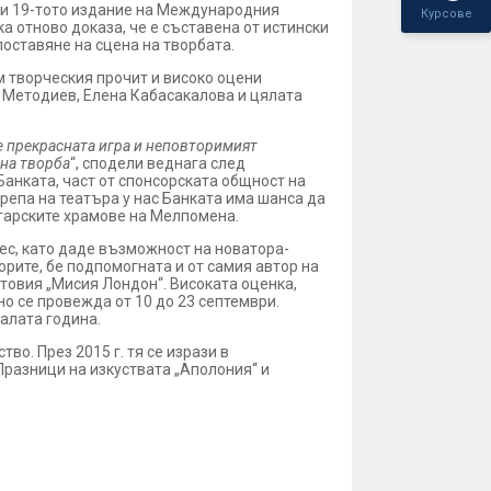
ри 19-тото издание на Международния
Курсове
 отново доказа, че е съставена от истински
оставяне на сцена на творбата.
м творческия прочит и високо оцени
 Методиев, Елена Кабасакалова и цялата
е прекрасната игра и неповторимият
чна творба
“, сподели веднага след
 Банката, част от спонсорската общност на
репа на театъра у нас Банката има шанса да
лгарските храмове на Мелпомена.
ес, като даде възможност на новатора-
рите, бе подпомогната и от самия автор на
товия „Мисия Лондон“. Високата оценка,
но се провежда от 10 до 23 септември.
алата година.
во. През 2015 г. тя се изрази в
Празници на изкуствата „Аполония“ и