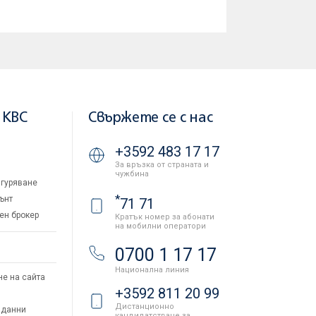
 KBC
Свържете се с нас
+3592 483 17 17
За връзка от страната и
чужбина
гуряване
*
ънт
71 71
ен брокер
Кратък номер за абонати
на мобилни оператори
и
0700 1 17 17
Национална линия
не на сайта
+3592 811 20 99
Дистанционно
 данни
кандидатстване за