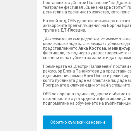
Постановката „Сестри Палавееви“ на Драма
театрален фестивал „Сцена на кръстопът“ п
ценители на сценичното изкуство, като прие
На свой ред, ОББ удостои режисьора на спек
актьорските превъплъщения на Боряна Брат
трупа на ДТ-Пловдив.
„
Изключително сме радостни, че имаме възмож
режисьорски подход ще накарат публиката да х
представлението
Анка Костова, мениджър 
Фестивала, тя подчерта удовлетворението на
спечели нова публика за залите и да подпом
Премиерата на „Сестри Палавееви“ постави 
режисьор Елена Панайотова да представи сво
едноименния роман Алек Попов и режисьора-
която публиката даде на спектакъла, даде з
Програмата включва едни от най-успешните
ОББ за поредна година подкрепи събитието ка
партньорство с утвърдените фестивали „Опер
подпомагане на обучението на възпитаницит
Обратно към всички новини