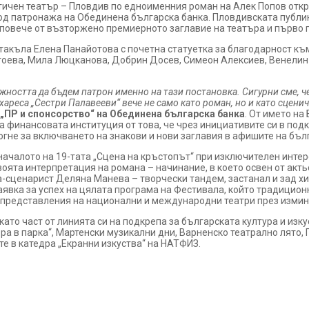
тичен театър – Пловдив по едноименния роман на Алек Попов отк
од патронажа на Обединена българска банка. Пловдивската публика
 повече от възторжено премиерното заглавие на театъра и първо п
такъла Елена Панайотова с почетна статуетка за благодарност къ
оева, Мила Люцканова, Добрин Досев, Симеон Алексиев, Венелин
ността да бъдем патрон именно на тази постановка. Сигурни сме, ч
ареса „Сестри Палавееви“ вече не само като роман, но и като сцени
„ПР и спонсорство“ на Обединена българска банка
. От името на
 финансовата институция от това, че чрез инициативите си в подк
огне за включването на знакови и нови заглавия в афишите на бъ
началото на 19-тата „Сцена на кръстопът“ при изключителен интер
ята интерпретация на романа – начинание, в което освен от актьо
сценарист Деляна Манева – творчески тандем, застанал и зад хи
аявка за успех на цялата програма на Фестивала, който традицион
 представления на национални и международни театри през измин
то част от линията си на подкрепа за българската култура и изкуст
а в парка“, Мартенски музикални дни, Варненско театрално лято, 
е в катедра „Екранни изкуства“ на НАТФИЗ.