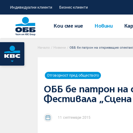
Индивидуални клиенти
Бизнес клиенти
Кои сме ние
Новини
Кар
Начало
/
Новини
/
ОББ бе патрон на откриващия спектакъ
Отговорност пред обществото
ОББ бе патрон на 
Фестивала „Сцена
11 септември 2015