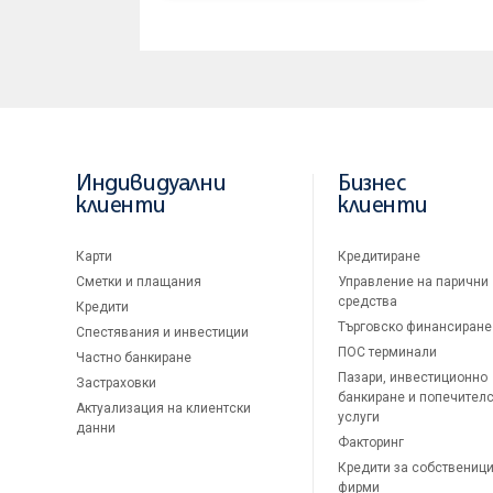
Индивидуални
Бизнес
клиенти
клиенти
Карти
Кредитиране
Сметки и плащания
Управление на парични
средства
Кредити
Търговско финансиране
Спестявания и инвестиции
ПОС терминали
Частно банкиране
Пазари, инвестиционно
Застраховки
банкиране и попечител
Актуализация на клиентски
услуги
данни
Факторинг
Кредити за собственици
фирми