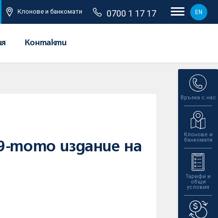
Клонове и банкомати
0700 1 17 17
EN
ия
Контакти
Връзка с нас
Клонове и
банкомати
9-тото издание на
Тарифи и
общи
условия