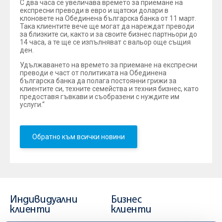
С два часа се увеличава времето за приемане на
експресни преводи в евро и щатски долари в
клоновете на Обединена българска банка от 11 март.
Така клиентите вече ще могат да нареждат преводи
за близките си, както и за своите бизнес партньори до
14 часа, а те ще се изпълняват с вальор още същия
ден.
Удължаването на времето за приемане на експресни
преводи е част от политиката на Обединена
българска банка да полага постоянни грижи за
клиентите си, техните семейства и техния бизнес, като
предоставя гъвкави и съобразени с нуждите им
услуги.“
Обратно към всички новини
Индивидуални
Бизнес
клиенти
клиенти