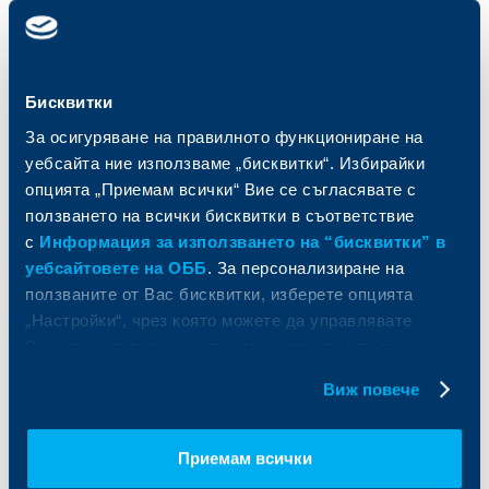
Карти
Кредитиране
Сметки и плащания
Управление на парични средства
Кредити
Търговско финансиране
Спестявания и инвестиции
ПОС терминали
Бисквитки
Частно банкиране
Пазари, инвестиционно банкиране
За осигуряване на правилното функциониране на
и попечителски услуги
Застраховки
уебсайта ние използваме „бисквитки“. Избирайки
Факторинг
Актуализация на клиентски данни
опцията „Приемам всички“ Вие се съгласявате с
Кредити за собственици на фирми
ползването на всички бисквитки в съответствие
Финансови институции и суверени
с
Информация за използването на “бисквитки” в
уебсайтовете на ОББ
. За персонализиране на
За ОББ
Групата на KBC
ползваните от Вас бисквитки, изберете опцията
„Настройки“, чрез която можете да управлявате
Кои сме ние
ДЗИ
Вашите индивидуални предпочитания за ползвани
За KBC Груп
ОББ Интерлийз
За акционери
ОББ Пенсионно осигуряване
бисквитки.
Виж повече
Управление
ОББ Асет мениджмънт
Европейско финансиране
ОББ Застрахователен брокер
Отчети и анализи
Приемам всички
Продажба на имоти
Тарифи и общи условия