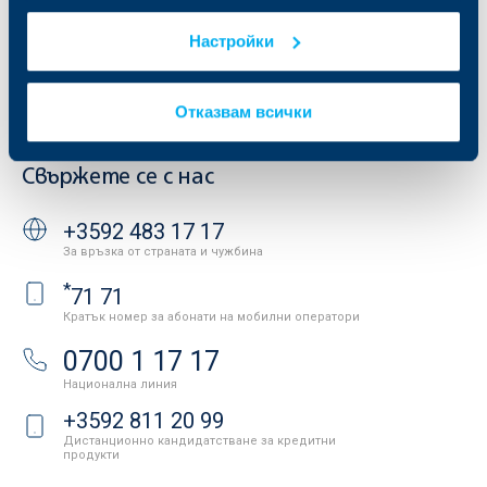
Други документи
Условия за ползване на сайта
ОББ Галерия
Настройки
Бисквитки
Кариери
Защита на личните данни
Новини
Важни документи
Вашето мнение
Отказвам всички
API портал за разработчици
Контакти
Свържете се с нас
+3592 483 17 17
За връзка от страната и чужбина
*
71 71
Кратък номер за абонати на мобилни оператори
0700 1 17 17
Национална линия
+3592 811 20 99
Дистанционно кандидатстване за кредитни
продукти