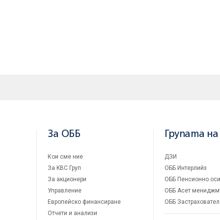
рическо наследство, професионалния и аматьорски спорт и участ
 уязвими социални групи от обществото.
За ОББ
Групата на
Кои сме ние
ДЗИ
За KBC Груп
ОББ Интерлийз
За акционери
ОББ Пенсионно оси
Управление
ОББ Асет мениджм
Европейско финансиране
ОББ Застраховател
Отчети и анализи