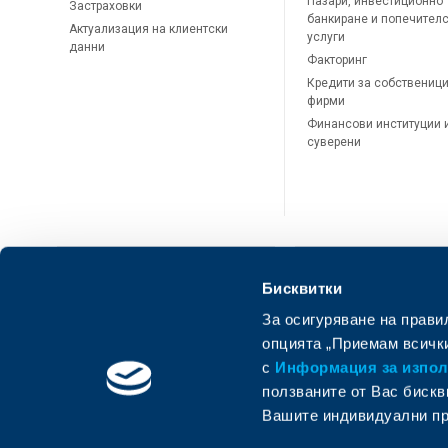
Пазари, инвестиционно
Застраховки
банкиране и попечител
Актуализация на клиентски
услуги
данни
Факторинг
Кредити за собственици
фирми
Финансови институции 
суверени
Бисквитки
За осигуряване на прави
ОББ Онлайн
ОББ Мобай
опцията „Приемам всички
с
Информация за използ
ползваните от Вас бискв
Вашите индивидуални пр