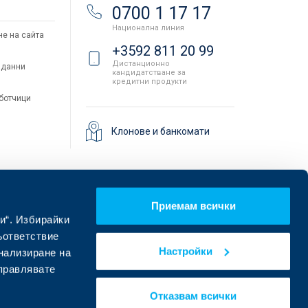
и
0700 1 17 17
Национална линия
не на сайта
+3592 811 20 99
Дистанционно
 данни
кандидатстване за
кредитни продукти
аботчици
Клонове и банкомати
Приемам всички
и“. Избирайки
ъответствие
Настройки
онализиране на
управлявате
Намерете ни в социалните мрежи:
Отказвам всички