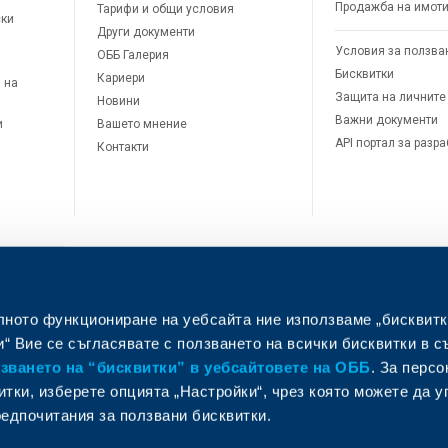
Продажба на имот
Тарифи и общи условия
ски
Други документи
Условия за ползва
ОББ Галерия
Бисквитки
Кариери
 на
Защита на личните
Новини
Важни документи
и
Вашето мнение
API портал за разр
Контакти
лното функциониране на уебсайта ние използваме „бисквитк
л
“ Вие се съгласявате с ползването на всички бисквитки в с
ването на “бисквитки” в уебсайтовете на ОББ
. За перс
итки, изберете опцията „Настройки“, чрез която можете да 
едпочитания за ползвани бисквитки.