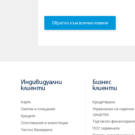
с опазването на българското културно-исто
свързани с изкуството, както и с помощ за
Обратно към всички новини
Индивидуални
Бизнес
клиенти
клиенти
Карти
Кредитиране
Сметки и плащания
Управление на парични
средства
Кредити
Търговско финансиране
Спестявания и инвестиции
ПОС терминали
Частно банкиране