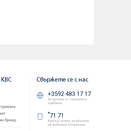
ието на деца в него, събития и инициативи,
 KBC
Свържете се с нас
+3592 483 17 17
За връзка от страната и
чужбина
гуряване
*
ънт
71 71
ен брокер
Кратък номер за абонати
на мобилни оператори