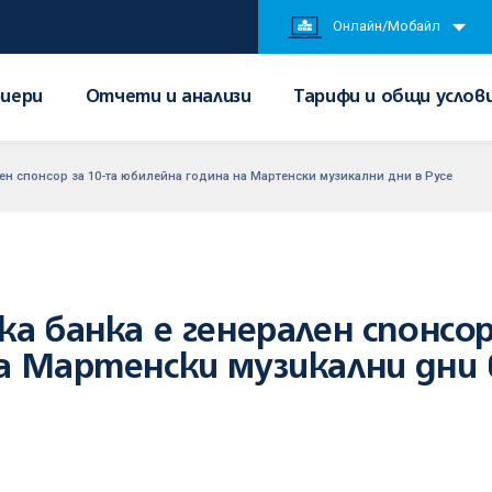
Онлайн/Мобайл
иери
Отчети и анализи
Тарифи и общи услов
ен спонсор за 10-та юбилейна година на Мартенски музикални дни в Русе
а банка е генерален спонсор
а Мартенски музикални дни 