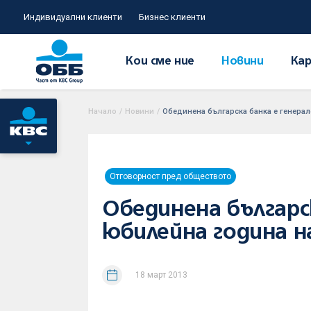
Индивидуални клиенти
Бизнес клиенти
Кои сме ние
Новини
Кар
Начало
/
Новини
/
Обединена българска банка е генерал
Отговорност пред обществото
Обединена българск
юбилейна година н
18 март 2013