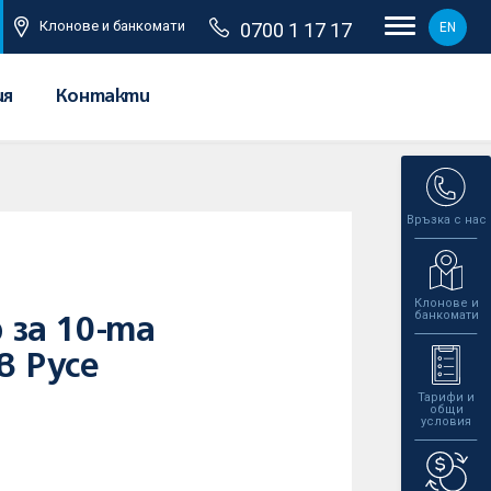
Клонове и банкомати
0700 1 17 17
EN
ия
Контакти
Връзка с нас
Клонове и
банкомати
 за 10-та
в Русе
Тарифи и
общи
условия