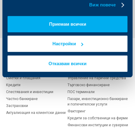
бисквитки.
Виж повече
Обратно към всички новини
Приемам всички
Настройки
Индивидуални
Бизнес
клиенти
клиенти
Отказвам всички
Карти
Кредитиране
Сметки и плащания
Управление на парични средства
Кредити
Търговско финансиране
Спестявания и инвестиции
ПОС терминали
Частно банкиране
Пазари, инвестиционно банкиране
и попечителски услуги
Застраховки
Факторинг
Актуализация на клиентски данни
Кредити за собственици на фирми
Финансови институции и суверени