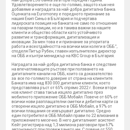
най-добра ESG банка за втора поредна година.
Удовлетворението е още по-голямо, защото към нея
добавяме и наградата за най-добра дигитална банка.
Оценката на Euromoney е поредното признание за
нашия Екип Синьо в България и подчертава
лидерската позиция на банката не само по отношение
на пазарни позиции, но и в такива важни за нашите
клиенти и общество области като устойчивото
развитие и трансформация, дигитализация и
иновации. За мен това е и признание за упоритата
работа и всеотдайността на всички мои колеги в ОББ.”,
споделя Питър Рубен, главен изпълнителен директор
на ОББ и кънтри мениджър на KBC Group в България.
Наградата за най-добра дигитална банка е следствие
на впечатляващите ръстове при ползването на
дигиталните канали на ОББ, които са доказателство
за все по-голямото доверие от страна на клиентите.
Банката има над 830 000 дигитални клиенти, което
представлява ръст от 65% спрямо 2022 г. Всеки втори
нов клиент става такъв изцяло дигитално през
мобилното приложение ОББ Мобайл. Повече от 60% от
всички нови разплащателни сметки и дебитни карти са
отворени изцяло дигитално в ОББ Мобайл, а 97% от
всички плащания се извършват дигитално. Средно
един потребител в ОББ Мобайл прави по 22 влизания в
приложението месечно. В него дигиталният асистент
Кейт регистрира над 1,3 милиона разговори при 67%
автономност при провеждането им. С повече от 550