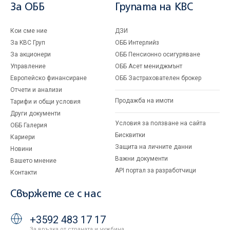
За ОББ
Групата на KBC
Кои сме ние
ДЗИ
За KBC Груп
ОББ Интерлийз
За акционери
ОББ Пенсионно осигуряване
Управление
ОББ Асет мениджмънт
Европейско финансиране
ОББ Застрахователен брокер
Отчети и анализи
Продажба на имоти
Тарифи и общи условия
Други документи
Условия за ползване на сайта
ОББ Галерия
Бисквитки
Кариери
Защита на личните данни
Новини
Важни документи
Вашето мнение
API портал за разработчици
Контакти
Свържете се с нас
+3592 483 17 17
За връзка от страната и чужбина