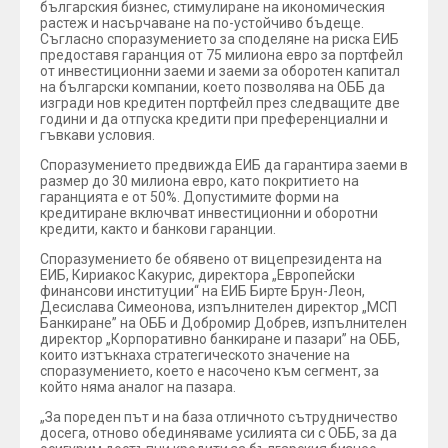
българския бизнес, стимулиране на икономическия
растеж и насърчаване на по-устойчиво бъдеще.
Съгласно споразумението за споделяне на риска ЕИБ
предоставя гаранция от 75 милиона евро за портфейл
от инвестиционни заеми и заеми за оборотен капитал
на български компании, което позволява на ОББ да
изгради нов кредитен портфейл през следващите две
години и да отпуска кредити при преференциални и
гъвкави условия.
Споразумението предвижда ЕИБ да гарантира заеми в
размер до 30 милиона евро, като покритието на
гаранцията е от 50%. Допустимите форми на
кредитиране включват инвестиционни и оборотни
кредити, както и банкови гаранции.
Споразумението бе обявено от вицепрезидента на
ЕИБ, Кириакос Какурис, директора „Eвропейски
финансови институции“ на ЕИБ Бирте Брун-Леон,
Десислава Симеонова, изпълнителен директор „МСП
Банкиране” на ОББ и Добромир Добрев, изпълнителен
директор „Корпоративно банкиране и пазари” на ОББ,
които изтъкнаха стратегическото значение на
споразумението, което е насочено към сегмент, за
който няма аналог на пазара.
„За пореден път и на база отличното сътрудничество
досега, отново обединяваме усилията си с ОББ, за да