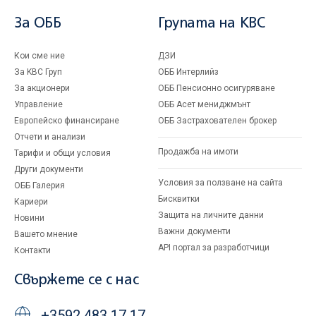
За ОББ
Групата на KBC
Кои сме ние
ДЗИ
За KBC Груп
ОББ Интерлийз
За акционери
ОББ Пенсионно осигуряване
Управление
ОББ Асет мениджмънт
Европейско финансиране
ОББ Застрахователен брокер
Отчети и анализи
Продажба на имоти
Тарифи и общи условия
Други документи
Условия за ползване на сайта
ОББ Галерия
Бисквитки
Кариери
Защита на личните данни
Новини
Важни документи
Вашето мнение
API портал за разработчици
Контакти
Свържете се с нас
+3592 483 17 17