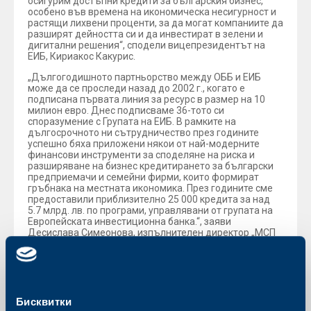
осигурим достъпни кредити за българския бизнес,
особено във времена на икономическа несигурност и
растящи лихвени проценти, за да могат компаниите да
разширят дейността си и да инвестират в зелени и
дигитални решения“, сподели вицепрезидентът на
ЕИБ, Кириакос Какурис.
„Дългогодишното партньорство между ОББ и ЕИБ
може да се проследи назад до 2002 г., когато е
подписана първата линия за ресурс в размер на 10
милион евро. Днес подписваме 36-тото си
споразумение с Групата на ЕИБ. В рамките на
дългосрочното ни сътрудничество през годините
успешно бяха приложени някои от най-модерните
финансови инструменти за споделяне на риска и
разширяване на бизнес кредитирането за български
предприемачи и семейни фирми, които формират
гръбнака на местната икономика. През годините сме
предоставили приблизително 25 000 кредита за над
5.7 млрд. лв. по програми, управлявани от групата на
Европейската инвестиционна банка.“, заяви
Десислава Симеонова, изпълнителен директор „МСП
Банкиране” на ОББ.
Добромир Добрев, изпълнителен директор
“Корпоративно банкиране и пазари” на ОББ, допълни
значимостта на споразумението: „Новият инструмент
на ЕИБ за предприятия с персонал до 3000 души със
Бисквитки
сигурност ще бъде успешен и ще достигне в кратки