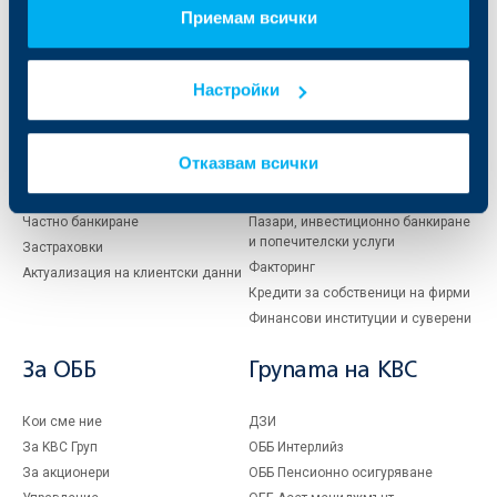
Приемам всички
Индивидуални
Бизнес
клиенти
клиенти
Настройки
Карти
Кредитиране
Сметки и плащания
Управление на парични средства
Отказвам всички
Кредити
Търговско финансиране
Спестявания и инвестиции
ПОС терминали
Частно банкиране
Пазари, инвестиционно банкиране
и попечителски услуги
Застраховки
Факторинг
Актуализация на клиентски данни
Кредити за собственици на фирми
Финансови институции и суверени
За ОББ
Групата на KBC
Кои сме ние
ДЗИ
За KBC Груп
ОББ Интерлийз
За акционери
ОББ Пенсионно осигуряване