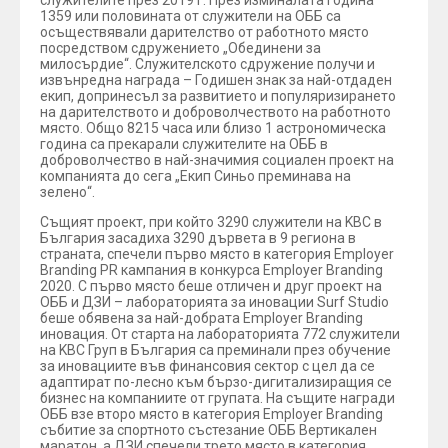
служителите през 2019 г. През изминалата година
1359 или половината от служители на ОББ са
осъществявали дарителство от работното място
посредством сдружението „Обединени за
милосърдие“. Служителското сдружение получи и
извънредна награда – Годишен знак за най-отдаден
екип, допринесъл за развитието и популяризирането
на дарителството и доброволчеството на работното
място. Общо 8215 часа или близо 1 астрономическа
година са прекарали служителите на ОББ в
доброволчество в най-значимия социален проект на
компанията до сега „Екип Синьо преминава на
зелено“.
Същият проект, при който 3290 служители на KBC в
България засадиха 3290 дървета в 9 региона в
страната, спечели първо място в категория Employer
Branding PR кампания в конкурса Employer Branding
2020. С първо място беше отличен и друг проект на
ОББ и ДЗИ – лабораторията за иновации Surf Studio
беше обявена за най-добрата Employer Branding
иновация. От старта на лабораторията 772 служители
на KBC Груп в България са преминали през обучение
за иновациите във финансовия сектор с цел да се
адаптират по-лесно към бързо-дигитализиращия се
бизнес на компаниите от групата. На същите награди
ОББ взе второ място в категория Employer Branding
събитие за спортното състезание ОББ Вертикален
маратон, а ДЗИ спечели трето място в категория