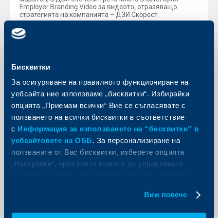
Employer Branding Video за видеото, отразяващо
стратегията на компанията – ДЗИ Скорост.
През изминалата седмица ОББ Галерия беше домакин
представянето на Алманах на успешните бизнес
казуси в България и компанията получи поредното
признание – награда за устойчиво развитие на
бизнеса в България.
Бисквитки
„Устойчивостта на успеха на една компания зависи в
За осигуряване на правилното функциониране на
най-голяма степен от ангажираността на служителите
ѝ, а отличията, които ОББ и ДЗИ си заслужиха, са ясен
уебсайта ние използваме „бисквитки“. Избирайки
признак именно за това и аз съм особено горд с
опцията „Приемам всички“ Вие се съгласявате с
наградите. Нашата амбиция е активно да улесняваме
служителите си в тяхното ежедневие, в познаването
ползването на всички бисквитки в съответствие
на иновациите, като не оставяме назад човешкия
с
Информация за използването на “бисквитки” в
контакт, доверието и признателността в един екип.“,
каза Петър Андронов, кънтри мениджър на КВС Груп в
уебсайтовете на ОББ
. За персонализиране на
България.
ползваните от Вас бисквитки, изберете опцията
„Настройки“, чрез която можете да управлявате
Вашите индивидуални предпочитания за ползвани
Обратно към всички новини
бисквитки.
Виж повече