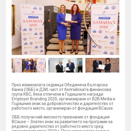
През изминалата седмица Обединена българска
банка (ОББ) и ДЗИ, част от белгийската финансова
група КВС, бяха отличени в Годишните награди
Employer Branding 2020, организирани от В2В Media и
Годишния знак за доброволчество и дарителство от
работното място, организиран от фондация BCause.
ОББ получи най-високото признание от фондация
BCause – Златен знак за развитието на програми за
редовно дарителство от работното място сред