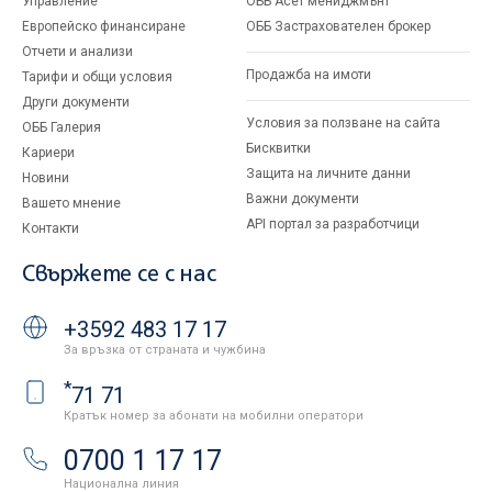
Управление
ОББ Асет мениджмънт
Европейско финансиране
ОББ Застрахователен брокер
Отчети и анализи
Продажба на имоти
Тарифи и общи условия
Други документи
Условия за ползване на сайта
ОББ Галерия
Бисквитки
Кариери
Защита на личните данни
Новини
Важни документи
Вашето мнение
API портал за разработчици
Контакти
Свържете се с нас
+3592 483 17 17
За връзка от страната и чужбина
*
71 71
Кратък номер за абонати на мобилни оператори
0700 1 17 17
Национална линия