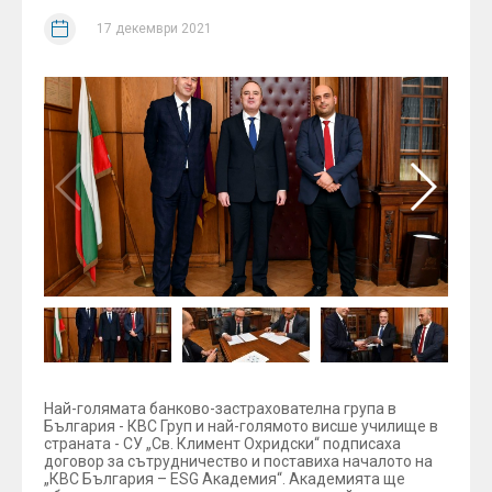
17 декември 2021
Най-голямата банково-застрахователна група в
България - КВС Груп и най-голямото висше училище в
страната - СУ „Св. Климент Охридски“ подписаха
договор за сътрудничество и поставиха началото на
„КВС България – ESG Академия“. Академията ще