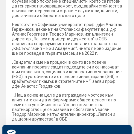
обучава ново поколение специалисти, който са готови
да генерират възвращаемост, създавайки стойност за
всички заинтересовани страни – служители, клиенти,
доставчици и обществото като цяло.
Ректорът на Софийски университет проф. дфн Анастас
Герджиков, деканът на Стопански факултет доц. д-р
Атанас Георгиев и Теодор Маринов, изпълнителен
директор „Легаси и дъщерни дружества“ в ОББ
подписаха споразумението и поставиха началото на
„КВС България – ESG Академия“, чието първо издание
ще се проведе в първите месеци на 2022 г.
„Свидетели сме на процеси, в които все повече
компании преразглеждат подходите си и се насочват
към екологично, социално и корпоративно управление
(ESG), а устойчивото и отговорно инвестиране (SRI) е
крайъгълният камък в стратегиите им.“, заяви проф.
дфн Анастас Герджиков.
„Наша основна цел е да изграждаме мостове към
клиентите си и да информираме обществеността по
темите за устойчивостта. Уверен съм, че това
партньорство ще се развива и обогатява.“, заяви
Теодор Маринов, изпълнителен директор „Легаси и
дъщерни дружества“ в ОББ.
„Възможността експерти на банката да помагат с
реални казуси и менторство за практическата