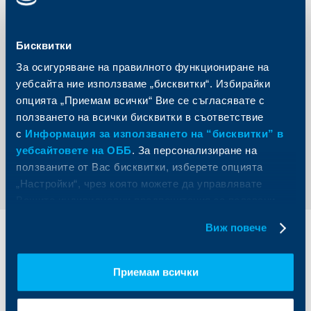
подготовка на студентите е наистина важна за всички
обучаващи се.“, допълва деканът на Стопански
факултет в СУ „Св. Климент Охридски“ доц. д-р Атанас
Георгиев.
Бисквитки
В „КВС България – ESG Академия“ ще се изучават пет
За осигуряване на правилното функциониране на
основни модула: ESG управление и отчетност;
уебсайта ние използваме „бисквитки“. Избирайки
Екологичен стълб на устойчивост; Социален стълб на
устойчивост; Устойчиви финанси и Адаптация и
опцията „Приемам всички“ Вие се съгласявате с
устойчивост към климата.
ползването на всички бисквитки в съответствие
с
Информация за използването на “бисквитки” в
уебсайтовете на ОББ
. За персонализиране на
Обратно към всички новини
ползваните от Вас бисквитки, изберете опцията
„Настройки“, чрез която можете да управлявате
Вашите индивидуални предпочитания за ползвани
бисквитки.
Виж повече
Индивидуални
Бизнес
клиенти
клиенти
Приемам всички
Карти
Кредитиране
Сметки и плащания
Управление на парични средства