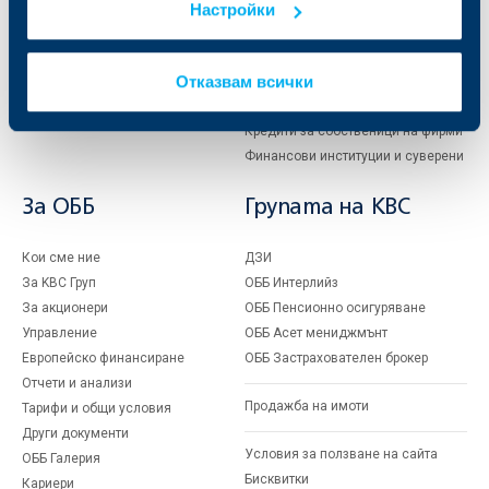
Настройки
Кредити
Търговско финансиране
Спестявания и инвестиции
ПОС терминали
Частно банкиране
Пазари, инвестиционно банкиране
Отказвам всички
и попечителски услуги
Застраховки
Факторинг
Актуализация на клиентски данни
Кредити за собственици на фирми
Финансови институции и суверени
За ОББ
Групата на KBC
Кои сме ние
ДЗИ
За KBC Груп
ОББ Интерлийз
За акционери
ОББ Пенсионно осигуряване
Управление
ОББ Асет мениджмънт
Европейско финансиране
ОББ Застрахователен брокер
Отчети и анализи
Продажба на имоти
Тарифи и общи условия
Други документи
Условия за ползване на сайта
ОББ Галерия
Бисквитки
Кариери