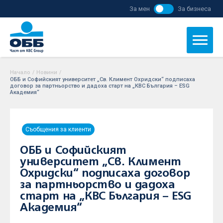
За мен
За бизнеса
Начало
/
Новини
/
ОББ и Софийският университет „Св. Климент Охридски“ подписаха
договор за партньорство и дадоха старт на „КВС България – ESG
Академия“
Съобщения за клиенти
ОББ и Софийският
университет „Св. Климент
Охридски“ подписаха договор
за партньорство и дадоха
старт на „КВС България – ESG
Академия“