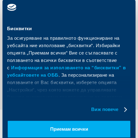
Инфлацията в страната отново намаля през февруари
– от 14.1% към януари (хармонизирана) на 13.7%
(спрямо февруари 2022 г.). Положително е и, че
базисната инфлация (без храни и горива) също спада
– от 13.8% през януари на 13.6% през февруари.
Бисквитки
„От една страна, в режим на валутен борд няма
възможност за монетарен контрол върху инфлацията,
За осигуряване на правилното функциониране на
но от друга, предвид опита на някои източноевропейски
страни извън еврозоната, липсата на самостоятелна
уебсайта ние използваме „бисквитки“. Избирайки
парична политика е по-скоро предимство.“,
заключи д-р
опцията „Приемам всички“ Вие се съгласявате с
Калчев.
ползването на всички бисквитки в съответствие
Пълният анализ вижте
тук.
с
Информация за използването на “бисквитки” в
уебсайтовете на ОББ
. За персонализиране на
ползваните от Вас бисквитки, изберете опцията
Обратно към всички новини
„Настройки“, чрез която можете да управлявате
Вашите индивидуални предпочитания за ползвани
бисквитки.
Виж повече
Индивидуални
Бизнес
Приемам всички
клиенти
клиенти