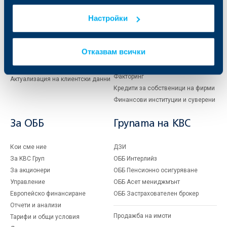
Карти
Кредитиране
Настройки
Сметки и плащания
Управление на парични средства
Кредити
Търговско финансиране
Спестявания и инвестиции
ПОС терминали
Отказвам всички
Частно банкиране
Пазари, инвестиционно банкиране
и попечителски услуги
Застраховки
Факторинг
Актуализация на клиентски данни
Кредити за собственици на фирми
Финансови институции и суверени
За ОББ
Групата на KBC
Кои сме ние
ДЗИ
За KBC Груп
ОББ Интерлийз
За акционери
ОББ Пенсионно осигуряване
Управление
ОББ Асет мениджмънт
Европейско финансиране
ОББ Застрахователен брокер
Отчети и анализи
Продажба на имоти
Тарифи и общи условия