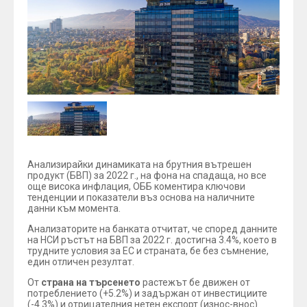
Анализирайки динамиката на брутния вътрешен
продукт (БВП) за 2022 г., на фона на спадаща, но все
още висока инфлация, ОББ коментира ключови
тенденции и показатели въз основа на наличните
данни към момента.
Анализаторите на банката отчитат, че според данните
на НСИ ръстът на БВП за 2022 г. достигна 3.4%, което в
трудните условия за ЕС и страната, бе без съмнение,
един отличен резултат.
От
страна на търсенето
растежът бе движен от
потреблението (+5.2%) и задържан от инвестициите
(-4.3%) и отрицателния нетен експорт (износ-внос).