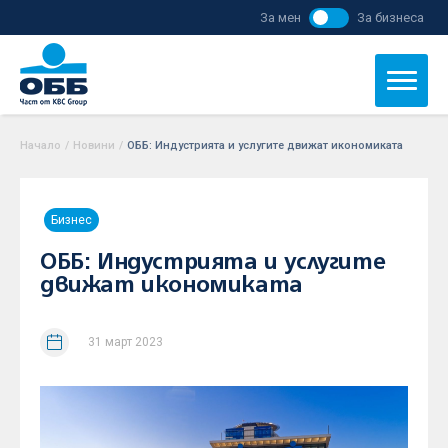
За мен
За бизнеса
Начало
/
Новини
/
ОББ: Индустрията и услугите движат икономиката
Бизнес
ОББ: Индустрията и услугите
движат икономиката
31 март 2023