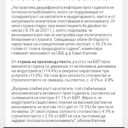
„На практика двуцифрената инфлация през годината не
потисна потреблението, което се подхранваше от
солидния ръст на заплатите и кредитирането, както и от
натрупаните значителни спестявания в икономиката. От
своя страна спадът при инвестициите бе двойно по-
нисък (-8.3% за 2021 г.), което подсказва, че
икономиката все пак се настройва към политическото
безвремие в страната. Смущаващо обаче бе бързото
нарастване на отрицателния нетен експорт, с 36.2% по-
голям от този в предходната година”
, коментира
главният икономист на ОББ д-р Емил Калчев.
От
страна на производството
, ръстът на БВП през
миналата година се движеше от интензивна динамика
на индустрията (+14.4%) и умерено нарастване при
услугите (+1.0%). На този фон селското стопанство и
строителството се свиваха, съответно, с -4.5% и -0.8%.
„Въпреки слабия ръст на услугите, той стабилизира
икономическата активност през годината, съответно на
големината на сектора: 61.1% от БВП. Вярно е, че
индустрията съществено повлия за високия растеж на
икономиката, но все пак тя (с дял от 19.3%) бе три пъти
по-малка. От своя страна, селското стопанство с 4.9% и
строителството с 2.5% от БВП не са в състояние да
задават посоката на икономиката“,
обясни Калчев.