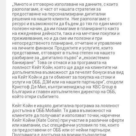
„Умното и отговорно използване на данните, с които
разполагаме, е част от нашата стратегия за
предоставяне на персонализирани дигитални
решения на нашите клиенти. Ние разполагаме с
ресурс и възможности да бъдем до тях по един много
полезен начин, да им помагаме в планирането както
на ежедневни дейности, така и на мечтани покупки и
преживявания, но и да сме им полезни и при
непосредственото планиране, отчитане и управление
на личните финанси. Продуктите и услугите, които
представяме, отговарят в пълна степен на нашето
разбиране за „дигитално първо“ и „екосистемно
банкиране“. Това се отнася и за програмата на
лоялност Кейт Койн, която ще даде на клиентите ни
допълнителна възможност да печелят бонуси във вид
на Кейт Койн и да ги обменят за покупка на стоки и
услуги на ОББ, ДЗИ или на нашите партньори“, сподели
Кристоф Де Мил, кънтри мениджър на KBC Group в
България и главен изпълнителен директор на ОББ,
който откри събитието.
Кейт Койн е изцяло дигитална програма за лоялност
достъпна в ОББ Мобайл. Тя дава възможност на
клиентите да получават и използват точки, наречени
Кейт Койни (Kate Coins) при участие в различни оферти
или кампании, със специфични условия по тях, които
са предоставени от ОББ или от нейни партньори.
Програмата е достъпна за всички пълнолетни