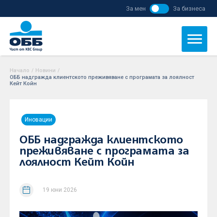
За мен
За бизнеса
Начало
/
Новини
/
ОББ надгражда клиентското преживяване с програмата за лоялност
Кейт Койн
Иновации
ОББ надгражда клиентското
преживяване с програмата за
лоялност Кейт Койн
19 юни 2026