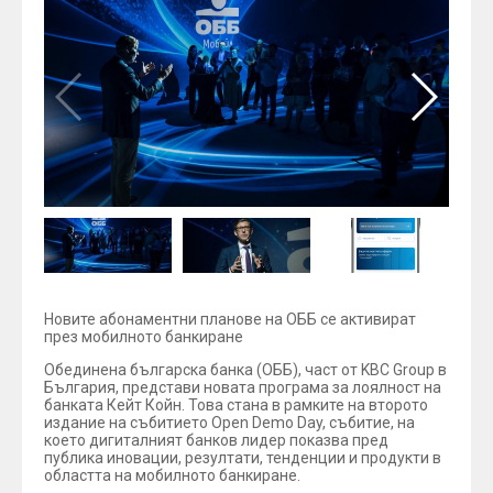
Новите абонаментни планове на ОББ се активират
през мобилното банкиране
Обединена българска банка (ОББ), част от KBC Group в
България, представи новата програма за лоялност на
банката Кейт Койн. Това стана в рамките на второто
издание на събитието Open Demo Day, събитие, на
което дигиталният банков лидер показва пред
публика иновации, резултати, тенденции и продукти в
областта на мобилното банкиране.