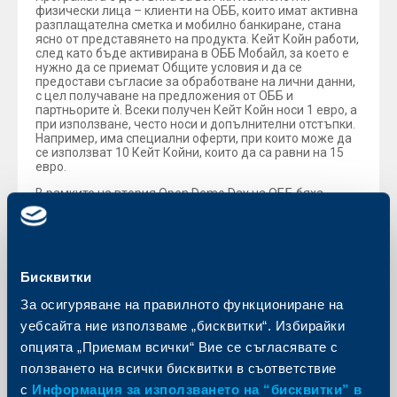
физически лица – клиенти на ОББ, които имат активна
разплащателна сметка и мобилно банкиране, стана
ясно от представянето на продукта. Кейт Койн работи,
след като бъде активирана в ОББ Мобайл, за което е
нужно да се приемат Общите условия и да се
предостави съгласие за обработване на лични данни,
с цел получаване на предложения от ОББ и
партньорите ѝ. Всеки получен Кейт Койн носи 1 евро, а
при използване, често носи и допълнителни отстъпки.
Например, има специални оферти, при които може да
се използват 10 Кейт Койни, които да са равни на 15
евро.
В рамките на втория Open Demo Day на ОББ бяха
представени още и новите планове за ежедневно
банкиране на банката, които позволяват на
различните групи клиенти – младежи и студенти и
клиенти в активна възраст, да направят своя избор на
най-подходящия за тях план, който им дава
Бисквитки
възможност да управляват ефективно и оптимално
своето ежедневно банкиране. Плановете „Младежи и
За осигуряване на правилното функциониране на
студенти“, „Смарт“ и „Смарт+“ са налични и могат да
бъдат активирани бързо и лесно в мобилното
уебсайта ние използваме „бисквитки“. Избирайки
приложение ОББ Мобайл. При активирането на
опцията „Приемам всички“ Вие се съгласявате с
плановете и в случай, че имат въпроси, свързани с тях,
клиентите могат да се обърнат към дигиталния
ползването на всички бисквитки в съответствие
асистент на ОББ, Кейт, който ще им съдейства за
с
Информация за използването на “бисквитки” в
избора на най-подходящия и отговарящ на нуждите