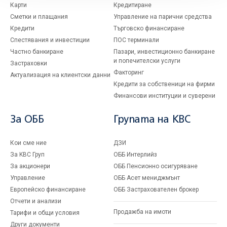
Карти
Кредитиране
Сметки и плащания
Управление на парични средства
Кредити
Търговско финансиране
Спестявания и инвестиции
ПОС терминали
Частно банкиране
Пазари, инвестиционно банкиране
и попечителски услуги
Застраховки
Факторинг
Актуализация на клиентски данни
Кредити за собственици на фирми
Финансови институции и суверени
За ОББ
Групата на KBC
Кои сме ние
ДЗИ
За KBC Груп
ОББ Интерлийз
За акционери
ОББ Пенсионно осигуряване
Управление
ОББ Асет мениджмънт
Европейско финансиране
ОББ Застрахователен брокер
Отчети и анализи
Продажба на имоти
Тарифи и общи условия
Други документи