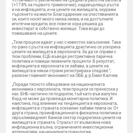
Устойчивото увеличение на средната работна заплата
(+17.8% за първото тримесечие), надхвърлящо ръста
и на инфлацията, и на цените на жилищата, окуражи
търсенето на имоти. Благодарение на спестяванията
си, които носят много ниска лихва, и на достъпните
ипотечни кредити, все повече хора решиха да
инвестират в собствено жилище. Това води до
повишаване на цените.
„Тези процеси идват у нас с известно закъснение. Така
по-рано с ръста на инфлацията драстично се ускориха
цените на жилищата в еврозоната. За да се справи с
тези проблеми, ЕЦБ въведе рестриктивна парична
политика и повиши лихвените проценти. В резултат,
инфлацията в еврозоната се забави, а цените на
жилищата в някои страни регистрираха спадове.“,
разясни главният икономист на ОББ д-р Емил Калчев.
„Поради тясното обвързване на националната
икономика с еврозоната, тези процеси се пренесоха у
нас. БНБ частично ги подкрепи, тъй като във валутен
борд не може да провежда монетарна политика. И
наистина, под влияние на тенденцията в еврозоната,
инфлацията в страната осезаемо забави темпа си. От
друга страна, проинфлационната фискална политика и
свръхликвидният банков сектор подкрепиха цените на
жилищата в страната. Страхът от възможна нова
инфлационна вълна, ограничените инвестиционни
алтернативи, националната психология,