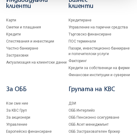
Индивидуални
Бизнес
клиенти
клиенти
Карти
Кредитиране
Сметки и плащания
Управление на парични средства
Кредити
Търговско финансиране
Спестявания и инвестиции
ПОС терминали
Частно банкиране
Пазари, инвестиционно банкиране
и попечителски услуги
Застраховки
Факторинг
Актуализация на клиентски данни
Кредити за собственици на фирми
Финансови институции и суверени
За ОББ
Групата на KBC
Кои сме ние
ДЗИ
За KBC Груп
ОББ Интерлийз
За акционери
ОББ Пенсионно осигуряване
Управление
ОББ Асет мениджмънт
Европейско финансиране
ОББ Застрахователен брокер