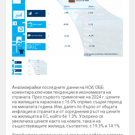
Анализирайки последните данни на НСИ, ОББ
коментира ключови тенденции в икономиката на
страната. През първото тримесечие на 2024 г. цените
на жилищата нараснаха с 16.0% спрямо същия период
на миналата година. Или, далеч по-бързо от общата
инфлация в страната и от осреднения ръст на цените
на жилищата в ЕС, който бе 1.3%. Ускорено се
увеличиха цените както на новите, така и на
съществуващите жилища, съответно, с 19.3% и 14.1%.