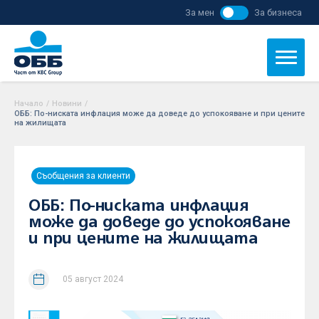
За мен
За бизнеса
Начало
/
Новини
/
ОББ: По-ниската инфлация може да доведе до успокояване и при цените
на жилищата
Съобщения за клиенти
ОББ: По-ниската инфлация
може да доведе до успокояване
и при цените на жилищата
05 август 2024