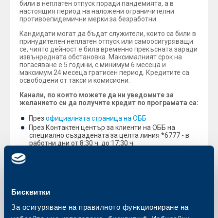
били в неплатен отпуск поради пандемията, а в
настоящия период на наложени ограничителни
противоепидемични мерки за безработни.
Кандидати могат да бъдат служители, които са били в
принудителен неплатен отпуск или самоосигуряващи
се, чиято дейност е била временно прекъсната заради
извънредната обстановка. Максималният срок на
погасяване е 5 години, с минимум 6 месеца и
максимум 24 месеца гратисен период. Кредитите са
освободени от такси и комисиони.
Канали, по които можете да ни уведомите за
желанието си да получите кредит по програмата са:
През
официалната страница на ОББ
През Контактен център за клиенти на ОББ на
специално създадената за целта линия *6777 - в
работни дни от 8:30 ч. до 17:30 ч.
На имейл адрес:
contact_center@ubb.bg
Във всеки един клон на ОББ
Повече информация може да намерите
ТУК
.
Бисквитки
За осигуряване на правилното функциониране на
Обратно към всички новини