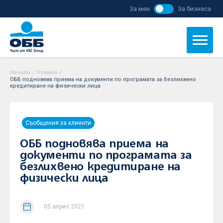
За мен
За бизнеса
Начало
/
Новини
/
ОББ подновява приема на документи по програмата за безлихвено
кредитиране на физически лица
Съобщения за клиенти
ОББ подновява приема на
документи по програмата за
безлихвено кредитиране на
физически лица
05 април 2021