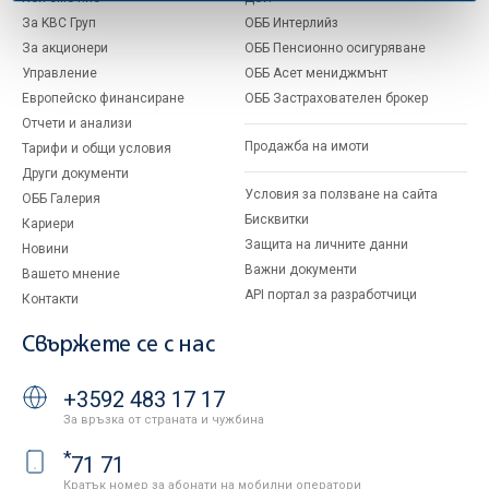
За KBC Груп
ОББ Интерлийз
За акционери
ОББ Пенсионно осигуряване
Управление
ОББ Асет мениджмънт
Европейско финансиране
ОББ Застрахователен брокер
Отчети и анализи
Продажба на имоти
Тарифи и общи условия
Други документи
Условия за ползване на сайта
ОББ Галерия
Бисквитки
Кариери
Защита на личните данни
Новини
Важни документи
Вашето мнение
API портал за разработчици
Контакти
Свържете се с нас
+3592 483 17 17
За връзка от страната и чужбина
*
71 71
Кратък номер за абонати на мобилни оператори