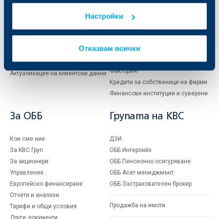
Карти
Кредитиране
Настройки
Сметки и плащания
Управление на парични средства
Кредити
Търговско финансиране
Спестявания и инвестиции
ПОС терминали
Отказвам всички
Частно банкиране
Пазари, инвестиционно банкиране
и попечителски услуги
Застраховки
Факторинг
Актуализация на клиентски данни
Кредити за собственици на фирми
Финансови институции и суверени
За ОББ
Групата на KBC
Кои сме ние
ДЗИ
За KBC Груп
ОББ Интерлийз
За акционери
ОББ Пенсионно осигуряване
Управление
ОББ Асет мениджмънт
Европейско финансиране
ОББ Застрахователен брокер
Отчети и анализи
Продажба на имоти
Тарифи и общи условия
Други документи