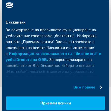
(комфортна температура и вентилация, екологични
материали).
Чрез мерки за увеличаване броя на енергийно
ефективните домове се полага и грижа за околната
Бисквитки
среда и бъдещето на планетата. Според доклад на
Глобалния алианс за сгради и строителство
За осигуряване на правилното функциониране на
енергийното потребление на сградите и строителната
дейност в Европа генерират до 40% от общия брой
уебсайта ние използваме „бисквитки“. Избирайки
емисии на CO2. Енергийно ефективните домове
опцията „Приемам всички“ Вие се съгласявате с
оставят значително по-малък вреден отпечатък
върху околната среда и допринасят съществено за
ползването на всички бисквитки в съответствие
ефекта върху климатичните промени.
с
Информация за използването на “бисквитки” в
уебсайтовете на ОББ
. За персонализиране на
ползваните от Вас бисквитки, изберете опцията
Обратно към всички новини
„Настройки“, чрез която можете да управлявате
Вашите индивидуални предпочитания за ползвани
бисквитки.
Виж повече
Индивидуални
Бизнес
клиенти
клиенти
Приемам всички