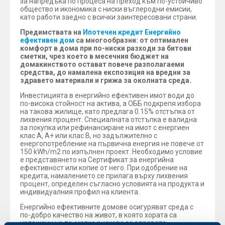
за напредъка по процеса на преход към по-устойчиво
общество и икономика с ниски въглеродни емисии,
като работи заедно с всички заинтересовани страни.
Предимствата на
Ипотечен кредит Енергийно
ефективен дом
са многообразни: от оптимален
комфорт в дома при по-ниски разходи за битови
сметки, чрез което в месечния бюджет на
домакинството остават повече разполагаеми
средства, до намалена експозиция на вредни за
здравето материали и грижа за околната среда.
Инвестицията в енергийно ефективен имот води до
по-висока стойност на актива, а ОББ подкрепя избора
на такова жилище, като предлага 0.15% отстъпка от
лихвения процент. Специалната отстъпка е валидна
за покупка или рефинансиране на имот с енергиен
клас А, А+ или клас B, но задължително с
енергопотребление на първична енергия не повече от
150 kWh/m2 по изпълнен проект. Необходимо условие
е представянето на Сертификат за енергийна
ефективност или копие от него. При одобрение на
кредита, намалението се прилага върху лихвения
процент, определен съгласно условията на продукта и
индивидуалния профил на клиента.
Енергийно ефективните домове осигуряват среда с
по-добро качество на живот, в която хората са
изложени на по-малко рискове за здравето