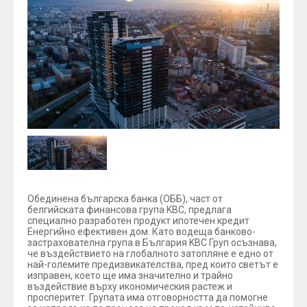
Обединена българска банка (ОББ), част от
белгийската финансова група KBC, предлага
специално разработен продукт ипотечен кредит
Енергийно ефективен дом. Като водеща банково-
застрахователна група в България KBC Груп осъзнава,
че въздействието на глобалното затопляне е едно от
най-големите предизвикателства, пред които светът е
изправен, което ще има значително и трайно
въздействие върху икономическия растеж и
просперитет. Групата има отговорността да помогне