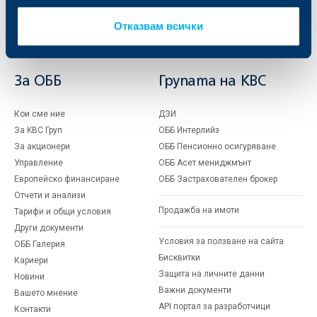
Застраховки
Факторинг
Актуализация на клиентски данни
Отказвам всички
Кредити за собственици на фирми
Финансови институции и суверени
За ОББ
Групата на KBC
Кои сме ние
ДЗИ
За KBC Груп
ОББ Интерлийз
За акционери
ОББ Пенсионно осигуряване
Управление
ОББ Асет мениджмънт
Европейско финансиране
ОББ Застрахователен брокер
Отчети и анализи
Продажба на имоти
Тарифи и общи условия
Други документи
Условия за ползване на сайта
ОББ Галерия
Бисквитки
Кариери
Защита на личните данни
Новини
Важни документи
Вашето мнение
API портал за разработчици
Контакти