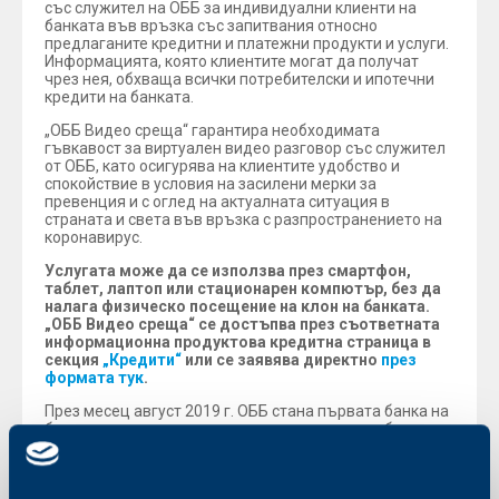
със служител на ОББ за индивидуални клиенти на
банката във връзка със запитвания относно
предлаганите кредитни и платежни продукти и услуги.
Информацията, която клиентите могат да получат
чрез нея, обхваща всички потребителски и ипотечни
кредити на банката.
„ОББ Видео среща“ гарантира необходимата
гъвкавост за виртуален видео разговор със служител
от ОББ, като осигурява на клиентите удобство и
спокойствие в условия на засилени мерки за
превенция и с оглед на актуалната ситуация в
страната и света във връзка с разпространението на
коронавирус.
Услугата може да се използва през смартфон,
таблет, лаптоп или стационарен компютър, без да
налага физическо посещение на клон на банката.
„ОББ Видео среща“ се достъпва през съответната
информационна продуктова кредитна страница в
секция
„Кредити“
или се заявява директно
през
формата тук
.
През месец август 2019 г. ОББ стана първата банка на
българския пазар, която предложи на своите бизнес
клиенти услугата
„Видео банкер“,
отдалечени
видеосрещи с експерти на банката и други дружества
от групата на KBC България за компании.