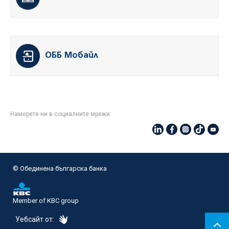
ОББ Мобайл
Намерете ни в социалните мрежи:
© Oбединена българска банка
Member of KBC group
eDesign
Уебсайт от: