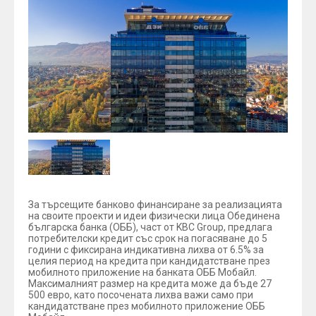
За търсещите банково финансиране за реализацията
на своите проекти и идеи физически лица Обединена
българска банка (ОББ), част от KBC Group, предлага
потребителски кредит със срок на погасяване до 5
години с фиксирана индикативна лихва от 6.5% за
целия период на кредита при кандидатстване през
мобилното приложение на банката ОББ Мобайл.
Максималният размер на кредита може да бъде 27
500 евро, като посочената лихва важи само при
кандидатстване през мобилното приложение ОББ