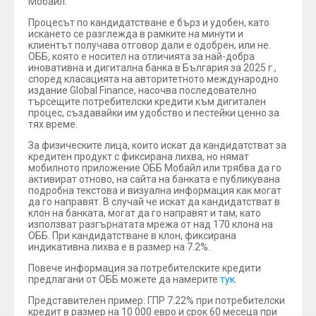
Мобайл.
Процесът по кандидатстване е бърз и удобен, като
искането се разглежда в рамките на минути и
клиентът получава отговор дали е одобрен, или не.
ОББ, която е носител на отличията за най-добра
иновативна и дигитална банка в България за 2025 г.,
според класацията на авторитетното международно
издание Global Finance, насочва последователно
търсещите потребителски кредити към дигитален
процес, създавайки им удобство и пестейки ценно за
тях време.
За физическите лица, които искат да кандидатстват за
кредитен продукт с фиксирана лихва, но нямат
мобилното приложение ОББ Мобайл или трябва да го
активират отново, на сайта на банката е публикувана
подробна текстова и визуална информация как могат
да го направят. В случай че искат да кандидатстват в
клон на банката, могат да го направят и там, като
използват разгърнатата мрежа от над 170 клона на
ОББ. При кандидатстване в клон, фиксирана
индикативна лихва е в размер на 7.2%.
Повече информация за потребителските кредити
предлагани от ОББ можете да намерите
тук
.
Представителен пример: ГПР 7.22% при потребителски
кредит в размер на 10 000 евро и срок 60 месеца при