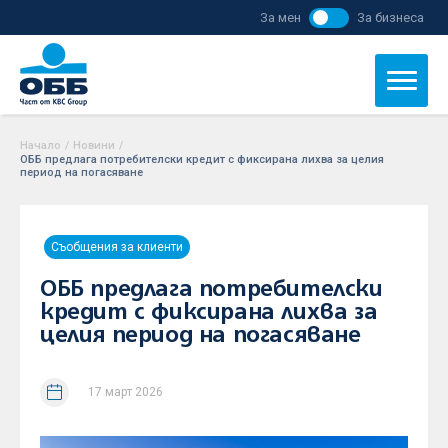
За мен
За бизнеса
Начало
/
Новини
/
ОББ предлага потребителски кредит с фиксирана лихва за целия
период на погасяване
Съобщения за клиенти
ОББ предлага потребителски
кредит с фиксирана лихва за
целия период на погасяване
17 март 2026