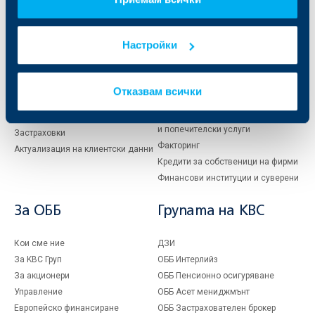
Индивидуални
Бизнес
клиенти
клиенти
Настройки
Карти
Кредитиране
Сметки и плащания
Управление на парични средства
Кредити
Търговско финансиране
Отказвам всички
Спестявания и инвестиции
ПОС терминали
Частно банкиране
Пазари, инвестиционно банкиране
и попечителски услуги
Застраховки
Факторинг
Актуализация на клиентски данни
Кредити за собственици на фирми
Финансови институции и суверени
За ОББ
Групата на KBC
Кои сме ние
ДЗИ
За KBC Груп
ОББ Интерлийз
За акционери
ОББ Пенсионно осигуряване
Управление
ОББ Асет мениджмънт
Европейско финансиране
ОББ Застрахователен брокер