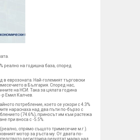
аната.
8% реално на годишна база, според
ад в еврозоната. Най-големият търговски
имесечието в България. Според нас,
анните на НСИ. Така за цялата година
-р Емил Калчев.
йното потребление, което се ускори с 4.3%
иите нараснаха над два пъти по-бързо с
реблението (74.6%), приносът им към растежа
не при вноса с -5.5%.
(реално, спрямо същото тримесечие м.г.).
новният мотор за ръста му. От двата по-
оителството регистрира резултат малко над