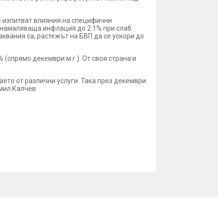
ще изпитват влияния на специфични
и намаляваща инфлация до 2.1% при слаб
квания са, растежът на БВП да се ускори до
(спрямо декември м.г.). От своя страна и
заето от различни услуги. Така през декември
мил Калчев.