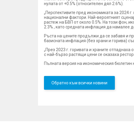
нулата от +0.5% (относителен дял 2.6%).
„Перспективите пред икономиката за 2024 г.
национални фактори. Най-вероятният сценар
растеж на БВП от около 0.5%. На този фон, 
2.3% , като средната инфлация да намалее д
Ръста на цените продължи да се забавя и пр
базисната инфлация (без храни и горива) съ
„През 2023 г. горивата и храните отпаднаха 
с най-бързо растящи цени се оказаха рестор
Пълната версия на икономическия бюлетин 
Обратно към всички новини