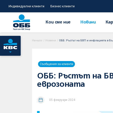
Индивидуални клиенти
Бизнес клиенти
Кои сме ние
Новини
Кар
Начало
/
Новини
/
ОББ: Ръстът на БВП и инфлацията в Бъ
Съобщения за клиенти
ОББ: Ръстът на БВ
еврозоната
05 февруари 2024