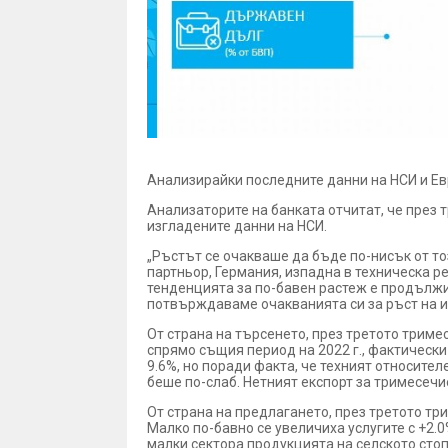
Анализирайки последните данни на НСИ и Е
Анализаторите на банката отчитат, че през 
изгладените данни на НСИ.
„Ръстът се очакваше да бъде по-нисък от то
партньор, Германия, изпадна в техническа р
тенденцията за по-бавен растеж е продължил
потвърждаваме очакванията си за ръст на ик
От страна на търсенето, през третото триме
спрямо същия период на 2022 г., фактически
9.6%, но поради факта, че техният относител
беше по-слаб. Нетният експорт за тримесечие
От страна на предлагането, през третото три
Малко по-бавно се увеличиха услугите с +2.0
малки сектора продукцията на селското стопа