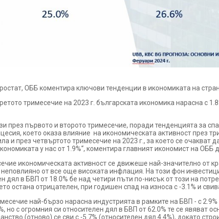
вростат, ОББ коментира ключови тенденции в икономиката на стр
третото тримесечие на 2023 г. българската икономика нарасна с 1.
зи през първото и второто тримесечие, поради тенденцията за сп
ецесия, което оказа влияние на икономическата активност през тр
а и през четвъртото тримесечие на 2023 г., за което се очакват д
ономиката у нас от 1.9%“, коментира главният икономист на ОББ д
сечие икономическата активност се движеше най-значително от кра
 неповлияно от все още високата инфлация. На този фон инвестиц
ен дял в БВП от 18.0% бе над четири пъти по-нисък от този на пот
то остана отрицателен, при годишен спад на износа с -3.1% и свива
месечие най-бързо нарасна индустрията в рамките на БВП - с 2.9% 
%, но с огромния си относителен дял в БВП от 62.0% те се явяват ос
нство (отново) се сви с -5.7% (относителен дял 4.4%), докато стр