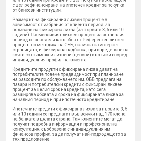
или 10 години при кредити с цел покупка на жилище и
с цел рефинансиране на ипотечен кредит за покупка
от банкови институции.
Размерът на фиксирания лихвен процент е в
зависимост от избрания от клиента период за
ползване на фиксирана лихва (за първите 3, 5 или 10
години). Променливият лихвен процент за останалия
период се определя като сбор от Референтен лихвен
процент по методика на ОББ, налична на интернет
страницата, и фиксирана надбавка, при определяне на
която са възможни лихвени (ценови) отстъпки според
индивидуалния профил на клиента .
Кредитните продукти с фиксирана лихва дават на
потребителите повече предвидимост при планиране
на разходите по обслужването им. ОББ предлага на
пазара и потребителски кредити с фиксиран лихвен
процент за целия срок на кредита, като сега
разширява обхвата и срока на фиксираната лихва за
началния период и при ипотечното кредитиране.
Ипотечните кредити с фиксирана лихва за първите 3, 5
или 10 години се предлагат във всички над 170 клона
на банката в цялата страна. Там клиентите могат да
получат подробна информация и професионална
консултация, съобразена с индивидуалния им
финансов профил, за да получат най-подходящото за
тях предложение.