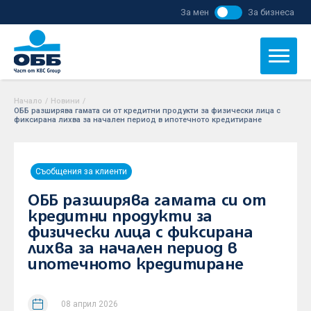
За мен
За бизнеса
Начало
/
Новини
/
ОББ разширява гамата си от кредитни продукти за физически лица с
фиксирана лихва за начален период в ипотечното кредитиране
Съобщения за клиенти
ОББ разширява гамата си от
кредитни продукти за
физически лица с фиксирана
лихва за начален период в
ипотечното кредитиране
08 април 2026