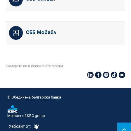
ОББ Мобайл
Намерете ни в социалните мрежи:
© Oбединена българска банка
Member of KBC group
eDesign
Уебсайт от: