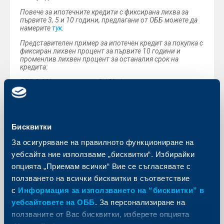
Повече за ипотечните кредити с фиксирана лихва за
първите 3, 5 и 10 години, предлагани от ОББ можете да
намерите
тук
.
Представителен пример за ипотечен кредит за покупка с
фиксиран лихвен процент за първите 10 години и
променлив лихвен процент за останалия срок на
кредита:
ГПР 2.99% при кредит с 3.10% фиксиран лихвен процент
за първите 10 години и променлив лихвен процент
2.28% (РЛП* + 1.69% фиксирана надбавка) за оставащия
срок на кредита, издължаване на 120 месечни
погасителни вноски, всяка от 533.77 евро/ 1043.96 лв.
за периода с фиксиран лихвен процент, и 240 месечни
Бисквитки
погасителни вноски, всяка от 495.27 евро/ 968.66 лв.
през останалия период на кредита. Обща дължима
За осигуряване на правилното функциониране на
застрахователна премия за срока на кредита 2757.32
евро/ 5392.85 лв. (ориентировъчен размер). Обща
уебсайта ние използваме „бисквитки“. Избирайки
дължима сума 186 834.75 евро/ 365 417.01 лв.
опцията „Приемам всички“ Вие се съгласявате с
Примерът е изчислен за кредит 125 000 евро, за 360
ползването на всички бисквитки в съответствие
месеца, с включени следните такси: такса за
с
Информация за използването на “бисквитки” в
документален анализ на обезпечението - 127.82 евро/
249.99 лв.; такса за откриване на разплащателна сметка
уебсайтовете на ОББ
. За персонализиране на
към пакет „За заплата“ 0 евро/ 0 лв.; за обслужване на
ползваните от Вас бисквитки, изберете опцията
пакет „За заплата“ 2.25 евро/ 4.40 лв. месечно; за оценка