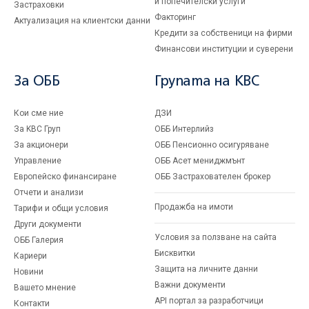
и попечителски услуги
Застраховки
Факторинг
Актуализация на клиентски данни
Кредити за собственици на фирми
Финансови институции и суверени
За ОББ
Групата на KBC
Кои сме ние
ДЗИ
За KBC Груп
ОББ Интерлийз
За акционери
ОББ Пенсионно осигуряване
Управление
ОББ Асет мениджмънт
Европейско финансиране
ОББ Застрахователен брокер
Отчети и анализи
Продажба на имоти
Тарифи и общи условия
Други документи
Условия за ползване на сайта
ОББ Галерия
Бисквитки
Кариери
Защита на личните данни
Новини
Важни документи
Вашето мнение
API портал за разработчици
Контакти