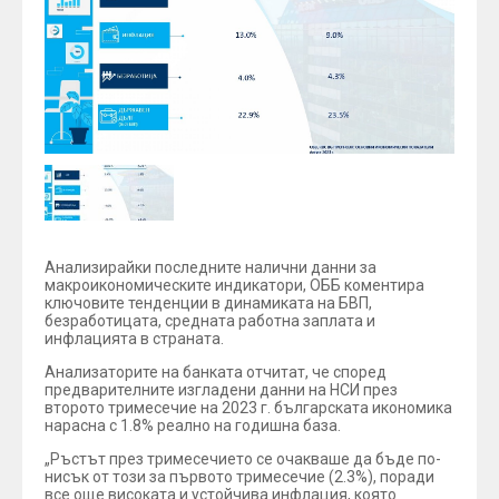
Анализирайки последните налични данни за
макроикономическите индикатори, ОББ коментира
ключовите тенденции в динамиката на БВП,
безработицата, средната работна заплата и
инфлацията в страната.
Анализаторите на банката отчитат, че според
предварителните изгладени данни на НСИ през
второто тримесечие на 2023 г. българската икономика
нарасна с 1.8% реално на годишна база.
„Ръстът през тримесечието се очакваше да бъде по-
нисък от този за първото тримесечие (2.3%), поради
все още високата и устойчива инфлация, която