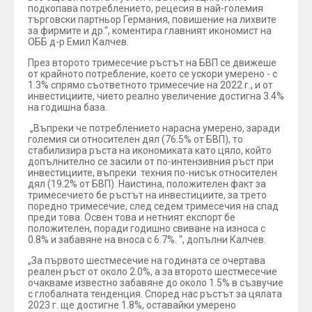
подкопава потреблението, рецесия в най-големия
търговски партньор Германия, повишение на лихвите
за фирмите и др.“, коментира главният икономист на
ОББ д-р Емил Калчев.
През второто тримесечие ръстът на БВП се движеше
от крайното потребление, което се ускори умерено - с
1.3% спрямо съответното тримесечие на 2022 г., и от
инвестициите, чието реално увеличение достигна 3.4%
на годишна база.
„Въпреки че потреблението нарасна умерено, заради
големия си относителен дял (76.5% от БВП), то
стабилизира ръста на икономиката като цяло, който
допълнително се засили от по-интензивния ръст при
инвестициите, въпреки техния по-нисък относителен
дял (19.2% от БВП). Наистина, положителен факт за
тримесечието бе ръстът на инвестициите, за трето
поредно тримесечие, след седем тримесечия на спад
преди това. Освен това и нетният експорт бе
положителен, поради годишно свиване на износа с
0.8% и забавяне на вноса с 6.7%. “, допълни Калчев.
„За първото шестмесечие на годината се очертава
реален ръст от около 2.0%, а за второто шестмесечие
очакваме известно забавяне до около 1.5% в съзвучие
с глобалната тенденция. Според нас ръстът за цялата
2023 г. ще достигне 1.8%, оставайки умерено