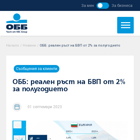
За мен
За бизнеса
Начало
/
Новини
/
ОББ: реален ръст на БВП от 2% за полугодието
Съобщения за клиенти
ОББ: реален ръст на БВП от 2%
за полугодието
01 септември 2023