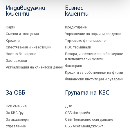
Индивидуални
Бизнес
клиенти
клиенти
Карти
Кредитиране
Сметки и плащания
Управление на парични средства
Кредити
Търговско финансиране
Спестявания и инвестиции
ПОС терминали
Частно банкиране
Пазари, инвестиционно банкиране
и попечителски услуги
Застраховки
Факторинг
Актуализация на клиентски данни
Кредити за собственици на фирми
Финансови институции и суверени
За ОББ
Групата на KBC
Кои сме ние
ДЗИ
За KBC Груп
ОББ Интерлийз
За акционери
ОББ Пенсионно осигуряване
Управление
ОББ Асет мениджмънт