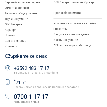
Европейско финансиране
ОББ Застрахователен брокер
Отчети и анализи
Продажба на имоти
Тарифи и общи условия
Други документи
Условия за ползване на сайта
ОББ Галерия
Бисквитки
Кариери
Защита на личните данни
Новини
Важни документи
Вашето мнение
API портал за разработчици
Контакти
Свържете се с нас
+3592 483 17 17
За връзка от страната и чужбина
*
71 71
Кратък номер за абонати на мобилни оператори
0700 1 17 17
Национална линия