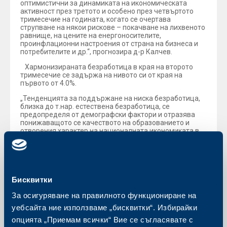
оптимистични за динамиката на икономическата
активност през третото и особено през четвъртото
тримесечие на годината, когато се очертава
струпване на някои рискове – покачване на лихвеното
равнище, на цените на енергоносителите,
проинфлационни настроения от страна на бизнеса и
потребителите и др.“, прогнозира д-р Калчев.
Хармонизираната безработица в края на второто
тримесечие се задържа на нивото си от края на
първото от 4.0%.
„Тенденцията за поддържане на ниска безработица,
близка до т.нар. естествена безработица, се
предопределя от демографски фактори и отразява
понижаващото се качеството на образованието и
отворения характер на националната икономиката в
ЕС. На този фон, средната работна заплата логично
отново се повиши (спрямо края на второто
тримесечие на 2022 г.), но осезаемо се забави до
12.6% (от 16.3%), което пак е растеж над темпа на
годишната инфлация, но по-умерен и здравословен за
Бисквитки
икономиката.“, разясни Емил Калчев
Инфлацията през юли нарасна – от 7.5% към юни
За осигуряване на правилното функциониране на
(хармонизирана) на 7.8% (спрямо юли 2022 г.),
уебсайта ние използваме „бисквитки“. Избирайки
прекъсвайки тренда си на спад от края на 2022 г.
Базисната инфлация (без храни и горива) съответно
опцията „Приемам всички“ Вие се съгласявате с