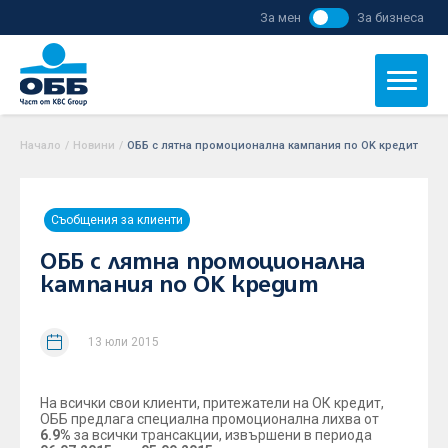
За мен
За бизнеса
Начало
/
Новини
/
ОББ с лятна промоционална кампания по ОK кредит
Съобщения за клиенти
ОББ с лятна промоционална
кампания по ОK кредит
13 юли 2015
На всички свои клиенти, притежатели на ОК кредит,
ОББ предлага специална промоционална лихва от
6.9%
за всички трансакции, извършени в периода