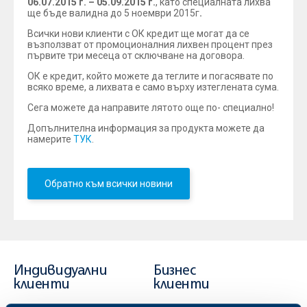
06.07.2015 г. – 05.09.2015 г.
, като специалната лихва
ще бъде валидна до 5 ноември 2015г
.
Всички нови клиенти с ОК кредит ще могат да се
възползват от промоционалния лихвен процент през
първите три месеца от сключване на договора.
ОК e кредит, който можете да теглите и погасявате по
всяко време, а лихвата е само върху изтеглената сума.
Сега можете да направите лятото още по- специално!
Допълнителна информация за продукта можете да
намерите
ТУК
.
Обратно към всички новини
Индивидуални
Бизнес
клиенти
клиенти