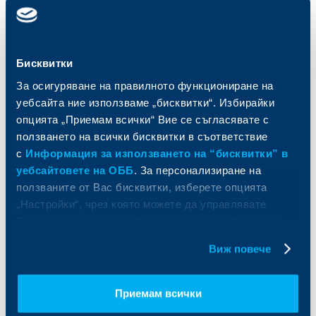
Карти
Кредитиране
Сметки и плащания
Управление на парични средства
Кредити
Търговско финансиране
Спестявания и инвестиции
ПОС терминали
Бисквитки
Частно банкиране
Пазари, инвестиционно банкиране
За осигуряване на правилното функциониране на
и попечителски услуги
Застраховки
уебсайта ние използваме „бисквитки“. Избирайки
Факторинг
Актуализация на клиентски данни
опцията „Приемам всички“ Вие се съгласявате с
Кредити за собственици на фирми
ползването на всички бисквитки в съответствие
Финансови институции и суверени
с
Информация за използването на “бисквитки” в
За ОББ
Групата на KBC
уебсайтовете на ОББ
. За персонализиране на
ползваните от Вас бисквитки, изберете опцията
Кои сме ние
ДЗИ
„Настройки“, чрез която можете да управлявате
За KBC Груп
ОББ Интерлийз
Вашите индивидуални предпочитания за ползвани
За акционери
ОББ Пенсионно осигуряване
бисквитки.
Виж повече
Управление
ОББ Асет мениджмънт
Европейско финансиране
ОББ Застрахователен брокер
Отчети и анализи
Приемам всички
Продажба на имоти
Тарифи и общи условия
Други документи