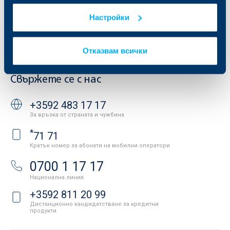
Условия за ползване на сайта
ОББ Галерия
Настройки
Бисквитки
Кариери
Защита на личните данни
Новини
Важни документи
Вашето мнение
Отказвам всички
API портал за разработчици
Контакти
Свържете се с нас
+3592 483 17 17
За връзка от страната и чужбина
*
71 71
Кратък номер за абонати на мобилни оператори
0700 1 17 17
Национална линия
+3592 811 20 99
Дистанционно кандидатстване за кредитни
продукти