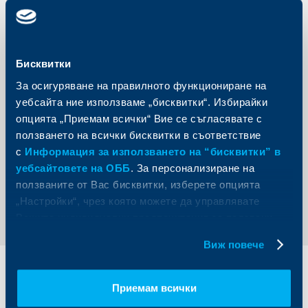
доц. д-р Марина Стефанова, заместник декан на
Стопанския факултет на СУ „Св. Климент Охридски“,
Саша Безуханова, основател на MOVE.BG, Светлин
Писленски, асоцииран директор и старши банкер в
Европейската банка за възстановяване и развитие,
Теодор Радонов, ръководител на представителството
Бисквитки
на групата на Европейската инвестиционна банка в
България и Ивайло Станчев, управляващ редактор
За осигуряване на правилното функциониране на
„Политика и икономика“ в Капитал, по методология,
разработена от PwC България.
уебсайта ние използваме „бисквитки“. Избирайки
опцията „Приемам всички“ Вие се съгласявате с
Церемонията по награждаването на победителите в
„ESG Awards 2024“ се проведе на 30.10.2024 г. в Гранд
ползването на всички бисквитки в съответствие
Хотел Милениум София.
с
Информация за използването на “бисквитки” в
уебсайтовете на ОББ
. За персонализиране на
ползваните от Вас бисквитки, изберете опцията
Обратно към всички новини
„Настройки“, чрез която можете да управлявате
Вашите индивидуални предпочитания за ползвани
бисквитки.
Виж повече
Индивидуални
Бизнес
Приемам всички
клиенти
клиенти