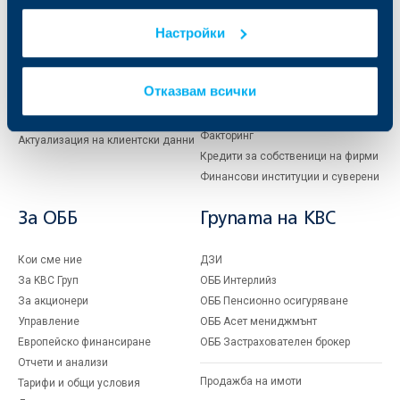
Карти
Кредитиране
Настройки
Сметки и плащания
Управление на парични средства
Кредити
Търговско финансиране
Спестявания и инвестиции
ПОС терминали
Отказвам всички
Частно банкиране
Пазари, инвестиционно банкиране
и попечителски услуги
Застраховки
Факторинг
Актуализация на клиентски данни
Кредити за собственици на фирми
Финансови институции и суверени
За ОББ
Групата на KBC
Кои сме ние
ДЗИ
За KBC Груп
ОББ Интерлийз
За акционери
ОББ Пенсионно осигуряване
Управление
ОББ Асет мениджмънт
Европейско финансиране
ОББ Застрахователен брокер
Отчети и анализи
Продажба на имоти
Тарифи и общи условия