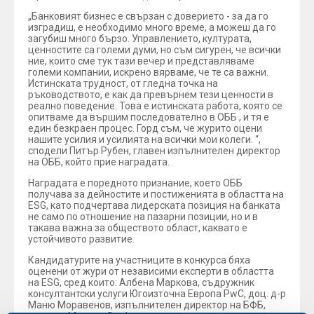
„Банковият бизнес е свързан с доверието - за да го
изградиш, е необходимо много време, а можеш да го
загубиш много бързо. Управлението, културата,
ценностите са големи думи, но съм сигурен, че всички
ние, които сме тук тази вечер и представляваме
големи компании, искрено вярваме, че те са важни.
Истинската трудност, от гледна точка на
ръководството, е как да превърнем тези ценности в
реално поведение. Това е истинската работа, която се
опитваме да вършим последователно в ОББ , и тя е
един безкраен процес. Горд съм, че журито оцени
нашите усилия и усилията на всички мои колеги. “,
сподели Питър Рубен, главен изпълнителен директор
на ОББ, който прие наградата.
Наградата е поредното признание, което ОББ
получава за дейностите и постиженията в областта на
ESG, като подчертава лидерската позиция на банката
не само по отношение на пазарни позиции, но и в
такава важна за обществото област, каквато е
устойчивото развитие.
Кандидатурите на участниците в конкурса бяха
оценени от жури от независими експерти в областта
на ESG, сред които: Албена Маркова, съдружник
консултантски услуги Югоизточна Европа PwC, доц. д-р
Маню Моравенов, изпълнителен директор на БФБ,