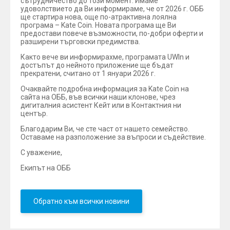
сътрудничество до този момент. Имаме
удоволствието да Ви информираме, че от 2026 г. ОББ
ще стартира нова, още по-атрактивна лоялна
програма – Kate Coin. Новата програма ще Ви
предостави повече възможности, по-добри оферти и
разширени търговски предимства.
Както вече ви информирахме, програмата UWIn и
достъпът до нейното приложение ще бъдат
прекратени, считано от 1 януари 2026 г.
Очаквайте подробна информация за Kate Coin на
сайта на ОББ, във всички наши клонове, чрез
дигиталния асистент Кейт или в Контактния ни
център.
Благодарим Ви, че сте част от нашето семейство.
Оставаме на разположение за въпроси и съдействие.
С уважение,
Екипът на ОББ
Обратно към всички новини