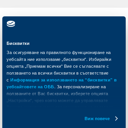
Индивидуални
Бизнес
клиенти
клиенти
Карти
Кредитиране
Бисквитки
Сметки и плащания
Управление на парични средства
За осигуряване на правилното функциониране на
Кредити
Търговско финансиране
уебсайта ние използваме „бисквитки“. Избирайки
Спестявания и инвестиции
ПОС терминали
Частно банкиране
Пазари, инвестиционно банкиране
опцията „Приемам всички“ Вие се съгласявате с
и попечителски услуги
Застраховки
ползването на всички бисквитки в съответствие
Факторинг
Актуализация на клиентски данни
с
Информация за използването на “бисквитки” в
Кредити за собственици на фирми
уебсайтовете на ОББ
. За персонализиране на
Финансови институции и суверени
ползваните от Вас бисквитки, изберете опцията
„Настройки“, чрез която можете да управлявате
За ОББ
Групата на KBC
Вашите индивидуални предпочитания за ползвани
бисквитки.
Кои сме ние
ДЗИ
Виж повече
За KBC Груп
ОББ Интерлийз