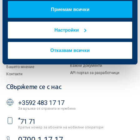
За акционери
ОББ Пенсионно осигуряване
Приемам всички
Управление
ОББ Асет мениджмънт
Европейско финансиране
ОББ Застрахователен брокер
Отчети и анализи
Настройки
Продажба на имоти
Тарифи и общи условия
Други документи
Условия за ползване на сайта
ОББ Галерия
Отказвам всички
Бисквитки
Кариери
Защита на личните данни
Новини
Важни документи
Вашето мнение
API портал за разработчици
Контакти
Свържете се с нас
+3592 483 17 17
За връзка от страната и чужбина
*
71 71
Кратък номер за абонати на мобилни оператори