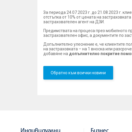
За периода 24.07.2023 г. до 21.08.2023 г. кл
отстъпка от 10% от цената на застраховката 
застрахователен агент на ДЗИ.
Предимствата на процеса през мобилното пр
застрахователен офис, а документите по зас
Допълнително улеснение е, че клиентите по
на застраховката – на 1 вноска или разсроч
добавяне на
допълнително покритие помо
Обратно към всички новини
Индивидуални
Бизнес