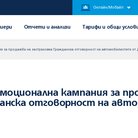
Онлайн/Мобайл
иери
Отчети и анализи
Тарифи и общи услов
я за продажба на застраховка Гражданска отговорност на автомобилистите от
моционална кампания за пр
данска отговорност на ав