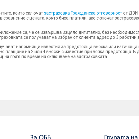
иентите, които сключат
застраховка Гражданска отговорност
от ДЗИ 
в сравнение с цената, която биха платили, ако сключат застраховка
иложение са, че се извършва изцяло дигитално, без необходимост
траховката се получават на избран от клиента адрес до 3 работни 
лучават напомнящи известия за предстояща вноска или изтичаща 
ено плащане на 2 или 4 вноски с известие при всяка предстояща. 
щ на пътя
по време на сключване на застраховката.
За ОББ
Групата на