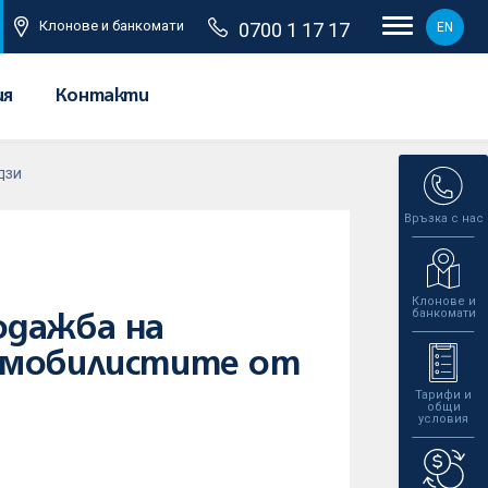
Клонове и банкомати
0700 1 17 17
EN
ия
Контакти
 ДЗИ
Връзка с нас
Клонове и
банкомати
одажба на
томобилистите от
Тарифи и
общи
условия