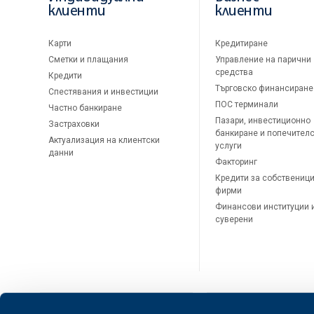
клиенти
клиенти
Карти
Кредитиране
Сметки и плащания
Управление на парични
средства
Кредити
Търговско финансиране
Спестявания и инвестиции
ПОС терминали
Частно банкиране
Пазари, инвестиционно
Застраховки
банкиране и попечител
Актуализация на клиентски
услуги
данни
Факторинг
Кредити за собственици
фирми
Финансови институции 
суверени