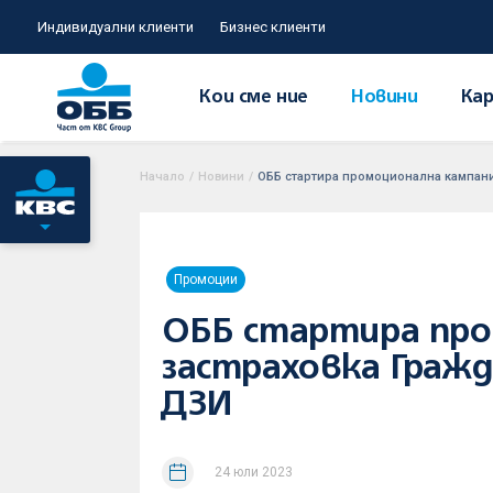
Индивидуални клиенти
Бизнес клиенти
Кои сме ние
Новини
Кар
Начало
/
Новини
/
ОББ стартира промоционална кампани
Промоции
ОББ стартира про
застраховка Граж
ДЗИ
24 юли 2023