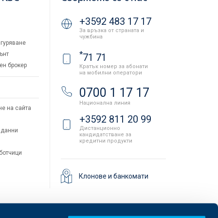
+3592 483 17 17
За връзка от страната и
чужбина
гуряване
*
ънт
71 71
ен брокер
Кратък номер за абонати
на мобилни оператори
и
0700 1 17 17
Национална линия
не на сайта
+3592 811 20 99
Дистанционно
 данни
кандидатстване за
кредитни продукти
аботчици
Клонове и банкомати