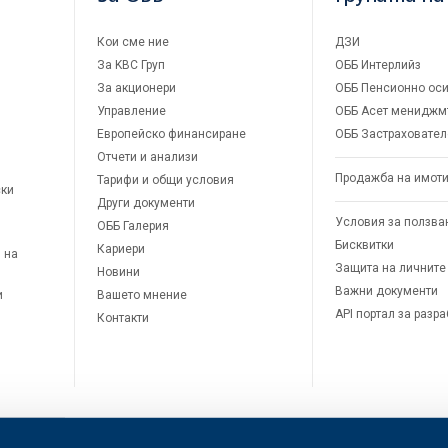
Кои сме ние
ДЗИ
За KBC Груп
ОББ Интерлийз
За акционери
ОББ Пенсионно оси
Управление
ОББ Асет мениджм
Европейско финансиране
ОББ Застраховател
Отчети и анализи
Продажба на имот
Тарифи и общи условия
ски
Други документи
Условия за ползва
ОББ Галерия
Бисквитки
Кариери
 на
Защита на личните
Новини
Важни документи
и
Вашето мнение
API портал за разр
Контакти