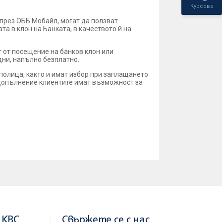
Курсове
през ОББ Мобайл, могат да ползват
та в клон на Банката, в качеството й на
 от посещение на банков клон или
дни, напълно безплатно.
полица, както и имат избор при заплащането
В допълнение клиентите имат възможност за
 KBC
Свържете се с нас