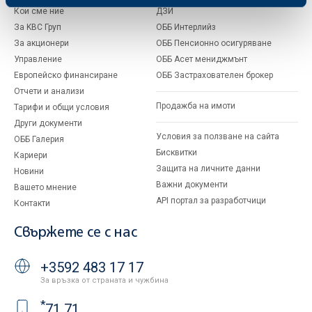
Кои сме ние
ДЗИ
За KBC Груп
ОББ Интерлийз
За акционери
ОББ Пенсионно осигуряване
Управление
ОББ Асет мениджмънт
Европейско финансиране
ОББ Застрахователен брокер
Отчети и анализи
Продажба на имоти
Тарифи и общи условия
Други документи
Условия за ползване на сайта
ОББ Галерия
Бисквитки
Кариери
Защита на личните данни
Новини
Важни документи
Вашето мнение
API портал за разработчици
Контакти
Свържете се с нас
+3592 483 17 17
За връзка от страната и чужбина
*
71 71