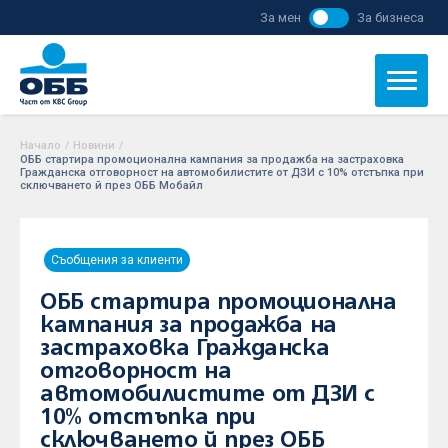
За мен
За бизнеса
Начало
/
Новини
/
ОББ стартира промоционална кампания за продажба на застраховка
Гражданска отговорност на автомобилистите от ДЗИ с 10% отстъпка при
сключването й през ОББ Мобайл
Съобщения за клиенти
ОББ стартира промоционална
кампания за продажба на
застраховка Гражданска
отговорност на
автомобилистите от ДЗИ с
10% отстъпка при
сключването й през ОББ