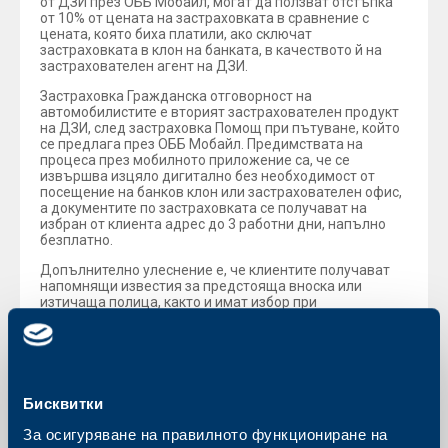
от ДЗИ през ОББ Мобайл, могат да ползват отстъпка
от 10% от цената на застраховката в сравнение с
цената, която биха платили, ако сключат
застраховката в клон на банката, в качеството й на
застрахователен агент на ДЗИ.
Застраховка Гражданска отговорност на
автомобилистите е вторият застрахователен продукт
на ДЗИ, след застраховка Помощ при пътуване, който
се предлага през ОББ Мобайл. Предимствата на
процеса през мобилното приложение са, че се
извършва изцяло дигитално без необходимост от
посещение на банков клон или застрахователен офис,
а документите по застраховката се получават на
избран от клиента адрес до 3 работни дни, напълно
безплатно.
Допълнително улеснение е, че клиентите получават
напомнящи известия за предстояща вноска или
изтичаща полица, както и имат избор при
заплащането на застраховката – разсрочено плащане
на 1, 2 или 4 вноски с известие при всяка предстояща.
В допълнение клиентите имат възможност за
добавяне на
допълнителни покрития
по време на
сключване на застраховката.
Бисквитки
За осигуряване на правилното функциониране на
Обратно към всички новини