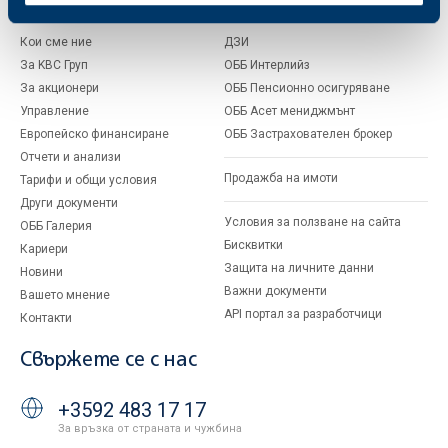
Кои сме ние
ДЗИ
За KBC Груп
ОББ Интерлийз
За акционери
ОББ Пенсионно осигуряване
Управление
ОББ Асет мениджмънт
Европейско финансиране
ОББ Застрахователен брокер
Отчети и анализи
Продажба на имоти
Тарифи и общи условия
Други документи
Условия за ползване на сайта
ОББ Галерия
Бисквитки
Кариери
Защита на личните данни
Новини
Важни документи
Вашето мнение
API портал за разработчици
Контакти
Свържете се с нас
+3592 483 17 17
За връзка от страната и чужбина