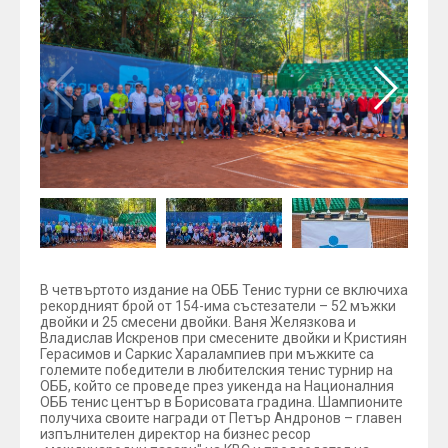
В четвъртото издание на ОББ Тенис турни се включиха
рекордният брой от 154-има състезатели – 52 мъжки
двойки и 25 смесени двойки. Ваня Желязкова и
Владислав Искренов при смесените двойки и Кристиян
Герасимов и Саркис Харалампиев при мъжките са
големите победители в любителския тенис турнир на
ОББ, който се проведе през уикенда на Националния
ОББ тенис център в Борисовата градина. Шампионите
получиха своите награди от Петър Андронов – главен
изпълнителен директор на бизнес ресор