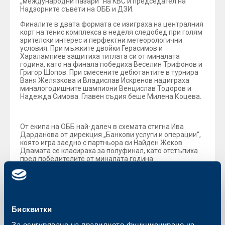
„международни пазари" на KBC и председател на
Надзорните съвети на ОББ и ДЗИ.
Финалите в двата формата се изиграха на централния
корт на тенис комплекса в неделя следобед при голям
зрителски интерес и перфектни метеорологични
условия. При мъжките двойки Герасимов и
Харалампиев защитиха титлата си от миналата
година, като на финала победиха Веселин Трифонов и
Григор Шопов. При смесените дебютантите в турнира
Ваня Желязкова и Владислав Искренов надиграха
миналогодишните шампиони Венцислав Тодоров и
Надежда Симова. Главен съдия беше Милена Коцева.
От екипа на ОББ най-далеч в схемата стигна Ива
Дарданова от дирекция „Банкови услуги и операции“,
която игра заедно с партньора си Найден Жеков.
Двамата се класираха за полуфинал, като отстъпиха
пред победителите от миналата година.
Турнирът на ОББ е свободен за участие и в него могат
да се запишат служители на банката, партньори,
клиенти и приятели.
Бисквитки
За осигуряване на правилното функциониране на