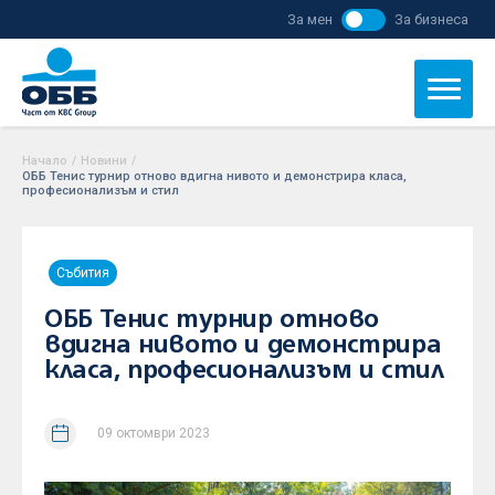
За мен
За бизнеса
Начало
/
Новини
/
ОББ Тенис турнир отново вдигна нивото и демонстрира класа,
професионализъм и стил
Събития
ОББ Тенис турнир отново
вдигна нивото и демонстрира
класа, професионализъм и стил
09 октомври 2023