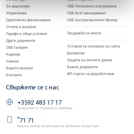
За акционери
ОББ Пенсионно осигуряване
Управление
ОББ Асет мениджмънт
Европейско финансиране
ОББ Застрахователен брокер
Отчети и анализи
Продажба на имоти
Тарифи и общи условия
Други документи
Условия за ползване на сайта
ОББ Галерия
Бисквитки
Кариери
Защита на личните данни
Новини
Важни документи
Вашето мнение
API портал за разработчици
Контакти
Свържете се с нас
+3592 483 17 17
За връзка от страната и чужбина
*
71 71
Кратък номер за абонати на мобилни оператори