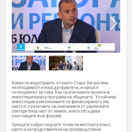
Какви са индустриите, от които Стара Загора има
необходимост и иска да привлече, и какъв е
потенциалът за това. Кои са ключовите проекти в
инвестиционната програма на общината. Устойчиви
инвестиции и механизмите за финансирането им,
както и стратегиите на компаниите от различните
сектори бяха част от темите, които обсъдиха
участниците във форума.
Срещата събра гледните точки на местната власт,
както и на представители на производствени