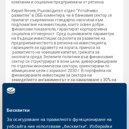
компании и социални предприемачи от региона.
Кирил Янчев, Ръководител отдел "Устойчиво
развитие" в ОББ коментира, че в банковия сектор се
прилагат съвременни стандарти, насочени към
подпомагане на инвестиции, които освен добри
финансови показатели, гарантират корпоративна
социална отговорност. Сред оценяваните параметри
на бъдещи инвестиции са ролята за развитие на
предприемачеството в региона на инвестицията,
гаранциите за здравето на хората, приноса за
развитието на човешкия капитал, грижата за
околната среда. Зелените политики във финансовия
сектор се структурират в ясни цели, диверсифицирани
по отделни икономически сектори, ориентирани по
абмициозни цели с хоризонт 2030 г. В портфейла на
финансираните инвестиции за сектора на
земеделието ангажиментът е за намаляване с 30% на
вредните емисии, в сферата на строителството – до
47%, с 37% по-малко трябва да бъдат въглеродните
емисии в енергийни проекти, финансирани от
банковия сектор.
Бисквитки
Обратно към всички новини
За осигуряване на правилното функциониране на
уебсайта ние използваме „бисквитки“. Избирайки