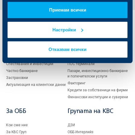
Приемам всички
Индивидуални
Бизнес
клиенти
клиенти
Настройки
Карти
Кредитиране
Отказвам всички
Сметки и плащания
Управление на парични средства
Кредити
Търговско финансиране
Спестявания и инвестиции
ПОС терминали
Частно банкиране
Пазари, инвестиционно банкиране
и попечителски услуги
Застраховки
Факторинг
Актуализация на клиентски данни
Кредити за собственици на фирми
Финансови институции и суверени
За ОББ
Групата на KBC
Кои сме ние
ДЗИ
За KBC Груп
ОББ Интерлийз