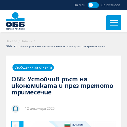
За мен
За бизнеса
Начало
/
Новини
/
ОББ: Устойчив ръст на икономиката и през третото тримесечие
Съобщения за клиенти
ОББ: Устойчив ръст на
икономиката и през третото
тримесечие
12 декември 2025