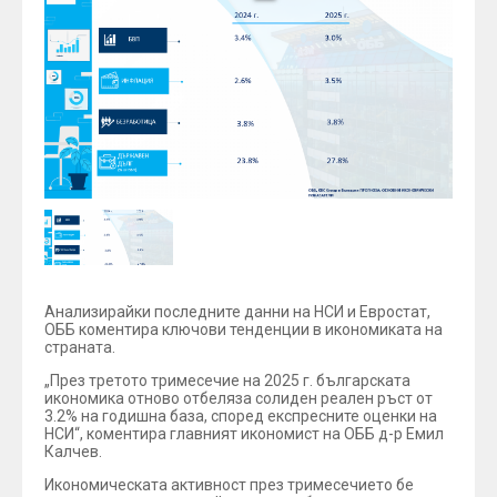
Анализирайки последните данни на НСИ и Евростат,
ОББ коментира ключови тенденции в икономиката на
страната.
„През третото тримесечие на 2025 г. българската
икономика отново отбеляза солиден реален ръст от
3.2% на годишна база, според експресните оценки на
НСИ“, коментира главният икономист на ОББ д-р Емил
Калчев.
Икономическата активност през тримесечието бе