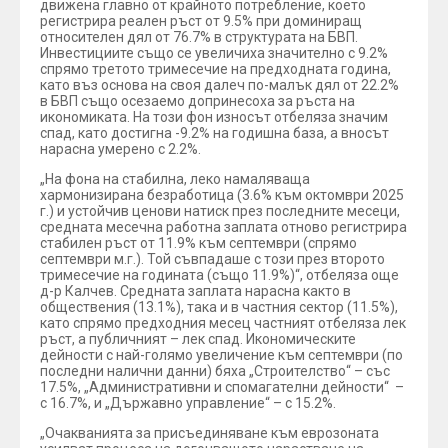
движена главно от крайното потребление, което
регистрира реален ръст от 9.5% при доминиращ
относителен дял от 76.7% в структурата на БВП.
Инвестициите също се увеличиха значително с 9.2%
спрямо третото тримесечие на предходната година,
като въз основа на своя далеч по-малък дял от 22.2%
в БВП също осезаемо допринесоха за ръста на
икономиката. На този фон износът отбеляза значим
спад, като достигна -9.2% на годишна база, а вносът
нарасна умерено с 2.2%.
„На фона на стабилна, леко намаляваща
хармонизирана безработица (3.6% към октомври 2025
г.) и устойчив ценови натиск през последните месеци,
средната месечна работна заплата отново регистрира
стабилен ръст от 11.9% към септември (спрямо
септември м.г.). Той съвпадаше с този през второто
тримесечие на годината (също 11.9%)“, отбеляза още
д-р Калчев. Средната заплата нарасна както в
обществения (13.1%), така и в частния сектор (11.5%),
като спрямо предходния месец частният отбеляза лек
ръст, а публичният – лек спад. Икономическите
дейности с най-голямо увеличение към септември (по
последни налични данни) бяха „Строителство“ – със
17.5%, „Административни и спомагателни дейности“ –
с 16.7%, и „Държавно управление“ – с 15.2%.
„Очакванията за присъединяване към еврозоната