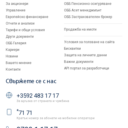
За акционери
ОББ Пенсионно осигуряване
Управление
ОББ Асет мениджмънт
Европейско финансиране
ОББ Застрахователен брокер
Отчети и анализи
Продажба на имоти
Тарифи и общи условия
Други документи
Условия за ползване на сайта
ОББ Галерия
Бисквитки
Кариери
Защита на личните данни
Новини
Важни документи
Вашето мнение
API портал за разработчици
Контакти
Свържете се с нас
+3592 483 17 17
За връзка от страната и чужбина
*
71 71
Кратък номер за абонати на мобилни оператори