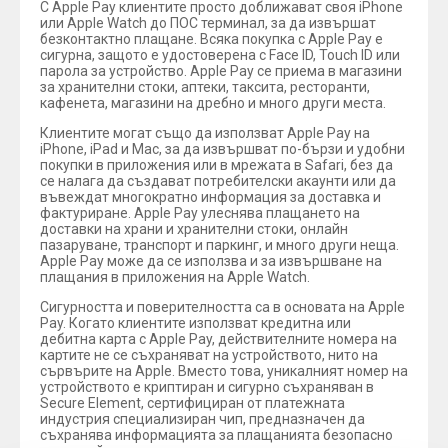
С Apple Pay клиентите просто доближават своя iPhone
или Apple Watch до ПОС терминал, за да извършат
безконтактно плащане. Всяка покупка с Apple Pay е
сигурна, защото е удостоверена с Face ID, Touch ID или
парола за устройство. Apple Pay се приема в магазини
за хранителни стоки, аптеки, таксита, ресторанти,
кафенета, магазини на дребно и много други места.
Клиентите могат също да използват Apple Pay на
iPhone, iPad и Mac, за да извършват по-бързи и удобни
покупки в приложения или в мрежата в Safari, без да
се налага да създават потребителски акаунти или да
въвеждат многократно информация за доставка и
фактуриране. Apple Pay улеснява плащането на
доставки на храни и хранителни стоки, онлайн
пазаруване, транспорт и паркинг, и много други неща.
Apple Pay може да се използва и за извършване на
плащания в приложения на Apple Watch.
Сигурността и поверителността са в основата на Apple
Pay. Когато клиентите използват кредитна или
дебитна карта с Apple Pay, действителните номера на
картите не се съхраняват на устройството, нито на
сървърите на Apple. Вместо това, уникалният номер на
устройството е криптиран и сигурно съхраняван в
Secure Element, сертифициран от платежната
индустрия специализиран чип, предназначен да
съхранява информацията за плащанията безопасно