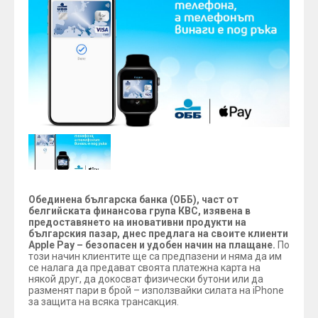
Обединена българска банка (ОББ), част от
белгийската финансова група КВС, изявена в
предоставянето на иновативни продукти на
българския пазар, днес предлага на своите клиенти
Apple Pay – безопасен и удобен начин на плащане.
По
този начин клиентите ще са предпазени и няма да им
се налага да предават своята платежна карта на
някой друг, да докосват физически бутони или да
разменят пари в брой – използвайки силата на iPhone
за защита на всяка трансакция.