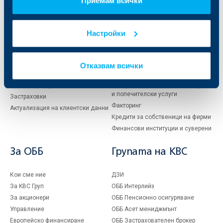
Приемам всички
Индивидуални
Бизнес
клиенти
клиенти
Настройки
Карти
Кредитиране
Сметки и плащания
Управление на парични средства
Кредити
Търговско финансиране
Отказвам всички
Спестявания и инвестиции
ПОС терминали
Частно банкиране
Пазари, инвестиционно банкиране
и попечителски услуги
Застраховки
Факторинг
Актуализация на клиентски данни
Кредити за собственици на фирми
Финансови институции и суверени
За ОББ
Групата на KBC
Кои сме ние
ДЗИ
За KBC Груп
ОББ Интерлийз
За акционери
ОББ Пенсионно осигуряване
Управление
ОББ Асет мениджмънт
Европейско финансиране
ОББ Застрахователен брокер