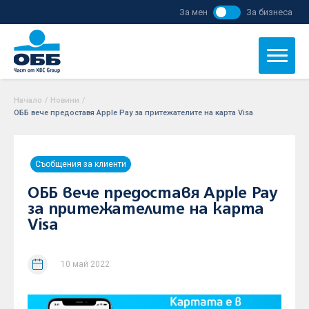
За мен
За бизнеса
Начало
/
Новини
/
ОББ вече предоставя Apple Pay за притежателите на картa Visa
Съобщения за клиенти
ОББ вече предоставя Apple Pay
за притежателите на картa
Visa
10 май 2022