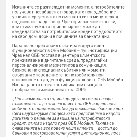
Исканията се разглеждат на момента, а потребителите
получават незабавен отговор, като при одобрение
усвояват средствата по сметката си за минути след
подписване на договор. Чрез приложението всеки,
който има нужда от финансиране, може да
кандидатства за потребителски кредит от удобството
на своя дом, дори и в почивните за банката дни.
Паралелно през април стартира и друга нова
функционалност в ОББ Мобайл – пуш нотификации.
Чрез нея ОББ поставя в центъра клиентското
преживяване в дигитална среда, предлагайки
персонализирана маркетингова комуникация,
базирана на специални събития или моменти,
свързани с поведението на потребителя при
използване на дадена функционалност в ОББ Мобайл.
Изпращането на пуш нотификации е изцяло
съобразено с изискванията на GDPR.
„През изминалата година представихме на пазара
възможността да станеш клиент на ОББ изцяло през
мобилното приложение, без да посещаваш банков клон.
Сега надграждаме процеса като представяме и изцяло
дигитално решение за взимане на потребителски
кредит, отново изцяло през ОББ Мобайл. Такива са
очакванията на все повече наши клиенти – достъп до
банкови и застрахователни услуги дистанционно, през