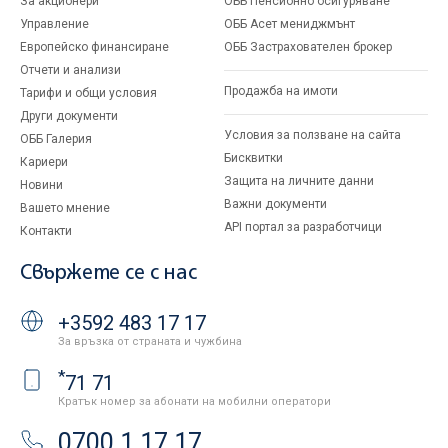
За акционери
ОББ Пенсионно осигуряване
Управление
ОББ Асет мениджмънт
Европейско финансиране
ОББ Застрахователен брокер
Отчети и анализи
Продажба на имоти
Тарифи и общи условия
Други документи
Условия за ползване на сайта
ОББ Галерия
Бисквитки
Кариери
Защита на личните данни
Новини
Важни документи
Вашето мнение
API портал за разработчици
Контакти
Свържете се с нас
+3592 483 17 17
За връзка от страната и чужбина
*
71 71
Кратък номер за абонати на мобилни оператори
0700 1 17 17