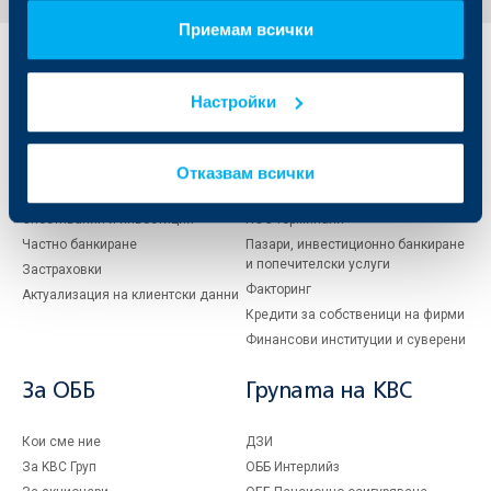
Приемам всички
Индивидуални
Бизнес
клиенти
клиенти
Настройки
Карти
Кредитиране
Сметки и плащания
Управление на парични средства
Отказвам всички
Кредити
Търговско финансиране
Спестявания и инвестиции
ПОС терминали
Частно банкиране
Пазари, инвестиционно банкиране
и попечителски услуги
Застраховки
Факторинг
Актуализация на клиентски данни
Кредити за собственици на фирми
Финансови институции и суверени
За ОББ
Групата на KBC
Кои сме ние
ДЗИ
За KBC Груп
ОББ Интерлийз