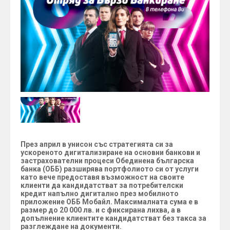
През април в унисон със стратегията си за
ускореното дигитализиране на основни банкови и
застрахователни процеси Обединена българска
банка (ОББ) разширява портфолиото си от услуги
като вече предоставя възможност на своите
клиенти да кандидатстват за потребителски
кредит напълно дигитално през мобилното
приложение ОББ Мобайл.
Максималната сума е в
размер до 20 000 лв. и с фиксирана лихва, а в
допълнение клиентите кандидатстват без такса за
разглеждане на документи.