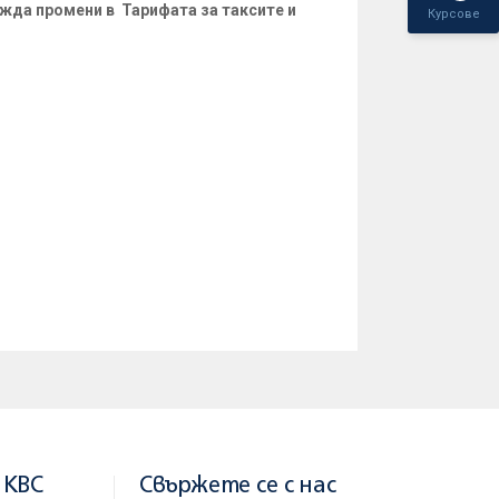
жда промени в Тарифата за таксите и
Курсове
е въвеждат:
 KBC
Свържете се с нас