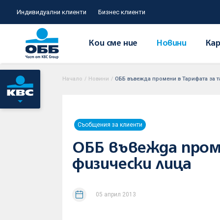
Индивидуални клиенти
Бизнес клиенти
Кои сме ние
Новини
Кар
Начало
/
Новини
/
ОББ въвежда промени в Тарифата за т
Съобщения за клиенти
ОББ въвежда пром
физически лица
05 април 2013