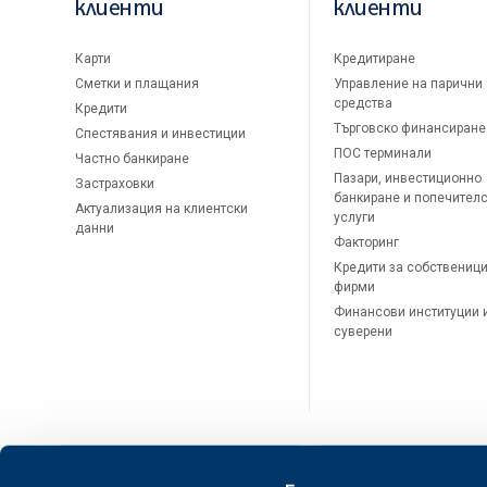
клиенти
клиенти
Карти
Кредитиране
Сметки и плащания
Управление на парични
средства
Кредити
Търговско финансиране
Спестявания и инвестиции
ПОС терминали
Частно банкиране
Пазари, инвестиционно
Застраховки
банкиране и попечител
Актуализация на клиентски
услуги
данни
Факторинг
Кредити за собственици
фирми
Финансови институции 
суверени