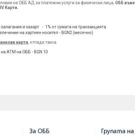
словия на ОББ АД за платежни услуги за физически лица,
ОББ въве
I
V
Карти.
ез гаранционен депозит
EC
/
MC
,
VISA
и
VISA ELECTRON
, с
 залагания и хазарт - 1% от сумата на транзакцията
влечение на хартиен носител - BGN2 (месечно)
анкови карти
, отпада такса
на АТМ на ОББ - BGN 10
За ОББ
Групата на