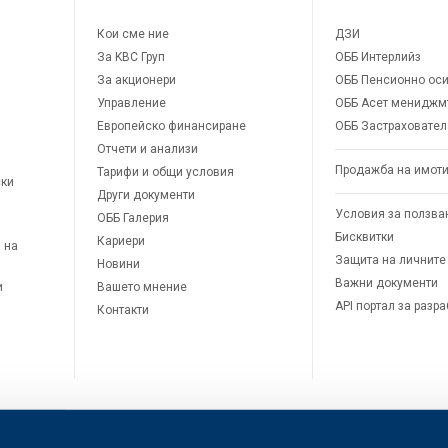
Кои сме ние
ДЗИ
За KBC Груп
ОББ Интерлийз
За акционери
ОББ Пенсионно оси
Управление
ОББ Асет мениджм
Европейско финансиране
ОББ Застраховател
Отчети и анализи
Продажба на имот
Тарифи и общи условия
ски
Други документи
Условия за ползва
ОББ Галерия
Бисквитки
Кариери
 на
Защита на личните
Новини
Важни документи
и
Вашето мнение
API портал за разр
Контакти