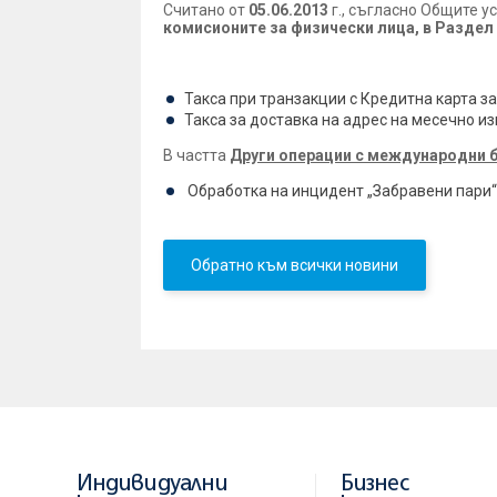
Считано от
05.06.2013
г., съгласно Общите у
комисионите за физически лица, в Раздел 
В частта
Международни кредитни карти б
Такса при транзакции с Кредитна карта за
Такса за доставка на адрес на месечно из
В частта
Други операции с международни б
Обработка на инцидент „Забравени пари“ 
Обратно към всички новини
Индивидуални
Бизнес