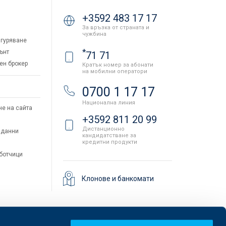
+3592 483 17 17
За връзка от страната и
чужбина
гуряване
*
ънт
71 71
ен брокер
Кратък номер за абонати
на мобилни оператори
и
0700 1 17 17
Национална линия
не на сайта
+3592 811 20 99
Дистанционно
 данни
кандидатстване за
кредитни продукти
аботчици
Клонове и банкомати