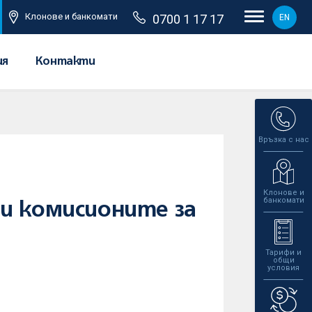
Клонове и банкомати
0700 1 17 17
EN
ия
Контакти
Връзка с нас
Клонове и
банкомати
и комисионите за
Тарифи и
общи
условия