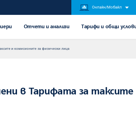
Онлайн/Мобайл
иери
Отчети и анализи
Тарифи и общи услов
аксите и комисионите за физически лица
ени в Тарифата за таксите 