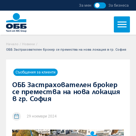
За мен
За бизнеса
Начало
/
Новини
/
ОББ Застрахователен брокер се премества на нова локация в гр. София
Съобщения за клиенти
ОББ Застрахователен брокер
се премества на нова локация
в гр. София
29 ноември 2024