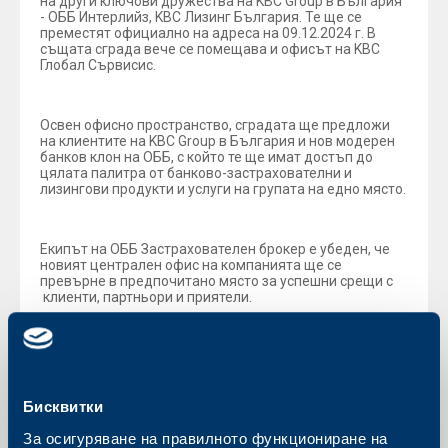
на други ключови дружества на KBC Group в България
- ОББ Интерлийз, KBC Лизинг България. Те ще се
преместят официално на адреса на 09.12.2024 г. В
същата сграда вече се помещава и офисът на KBC
Глобал Сървисис.
Освен офисно пространство, сградата ще предложи
на клиентите на KBC Group в България и нов модерен
банков клон на ОББ, с който те ще имат достъп до
цялата палитра от банково-застрахователни и
лизингови продукти и услуги на групата на едно място.
Екипът на ОББ Застрахователен брокер е убеден, че
новият централен офис на компанията ще се
превърне в предпочитано място за успешни срещи с
клиенти, партньори и приятели.
С уважение,
Екипът на ОББ Застрахователен брокер
Бисквитки
За осигуряване на правилното функциониране на