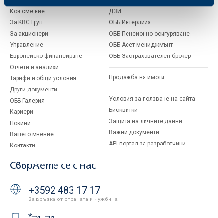
Кои сме ние
ДЗИ
За KBC Груп
ОББ Интерлийз
За акционери
ОББ Пенсионно осигуряване
Управление
ОББ Асет мениджмънт
Европейско финансиране
ОББ Застрахователен брокер
Отчети и анализи
Продажба на имоти
Тарифи и общи условия
Други документи
Условия за ползване на сайта
ОББ Галерия
Бисквитки
Кариери
Защита на личните данни
Новини
Важни документи
Вашето мнение
API портал за разработчици
Контакти
Свържете се с нас
+3592 483 17 17
За връзка от страната и чужбина
*