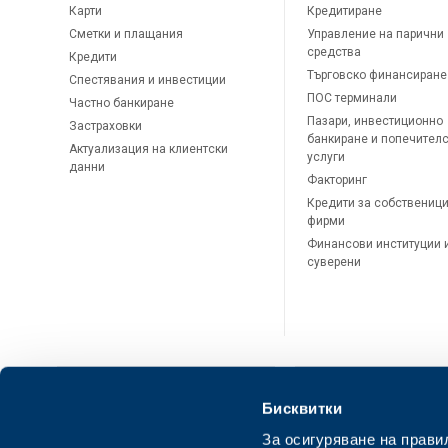
Карти
Кредитиране
Сметки и плащания
Управление на парични
средства
Кредити
Търговско финансиране
Спестявания и инвестиции
ПОС терминали
Частно банкиране
Пазари, инвестиционно
Застраховки
банкиране и попечител
Актуализация на клиентски
услуги
данни
Факторинг
Кредити за собственици
фирми
Финансови институции 
суверени
Бисквитки
За осигуряване на прави
ОББ Онлайн
ОББ Мобай