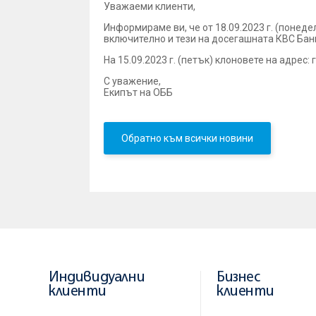
Уважаеми клиенти,
Информираме ви, че от 18.09.2023 г. (понедел
включително и тези на досегашната КВС Бан
На 15.09.2023 г. (петък) клоновете на адрес: 
С уважение,
Екипът на ОББ
Обратно към всички новини
Индивидуални
Бизнес
клиенти
клиенти