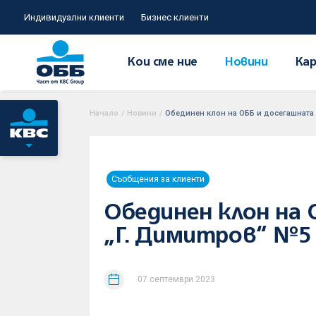
Индивидуални клиенти
Бизнес клиенти
Кои сме ние
Новини
Кар
Начало
/
Новини
/
Обединен клон на ОББ и досегашната 
Съобщения за клиенти
Обединен клон на 
„Г. Димитров“ №5
07 септември 2023