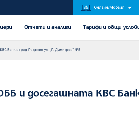
Онлайн/Мобайл
иери
Отчети и анализи
Тарифи и общи услов
КBC Банк в град Раднево ул. „Г. Димитров“ №5
ОББ и досегашната КBC Банк 