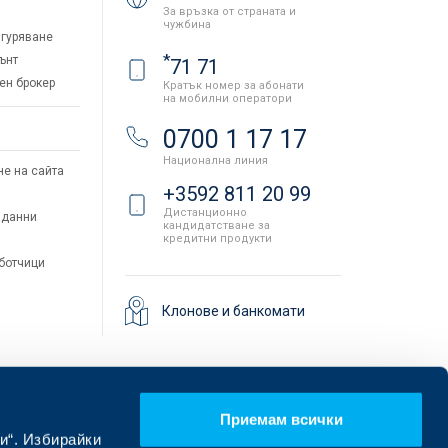
За връзка от страната и
чужбина
гуряване
*
ънт
71 71
ен брокер
Кратък номер за абонати
на мобилни оператори
и
0700 1 17 17
Национална линия
не на сайта
+3592 811 20 99
Дистанционно
 данни
кандидатстване за
кредитни продукти
аботчици
Клонове и банкомати
Приемам всички
и“. Избирайки