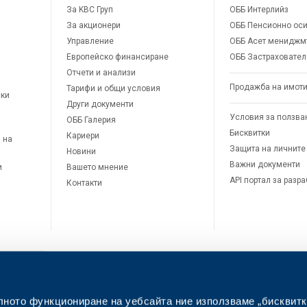
За KBC Груп
ОББ Интерлийз
За акционери
ОББ Пенсионно оси
Управление
ОББ Асет мениджм
Европейско финансиране
ОББ Застраховател
Отчети и анализи
Продажба на имот
Тарифи и общи условия
ски
Други документи
Условия за ползва
ОББ Галерия
Бисквитки
Кариери
 на
Защита на личните
Новини
Важни документи
и
Вашето мнение
API портал за разр
Контакти
лното функциониране на уебсайта ние използваме „бисквитк
л