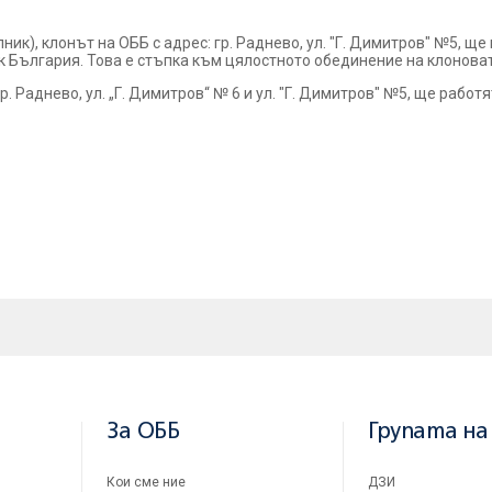
ник), клонът на ОББ с адрес: гр. Раднево, ул. "Г. Димитров" №5, щ
к България. Това е стъпка към цялостното обединение на клонова
гр. Раднево, ул. „Г. Димитров“ № 6 и ул. "Г. Димитров" №5, ще работя
За ОББ
Групата на
Кои сме ние
ДЗИ