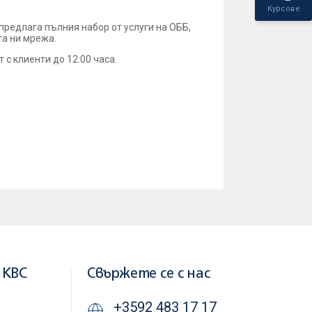
Курсове
е предлага пълния набор от услуги на ОББ,
та ни мрежа.
т с клиенти до 12:00 часа.
 KBC
Свържете се с нас
+3592 483 17 17