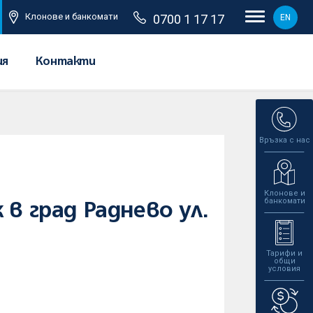
Клонове и банкомати
0700 1 17 17
EN
ия
Контакти
Връзка с нас
Клонове и
банкомати
в град Раднево ул.
Тарифи и
общи
условия