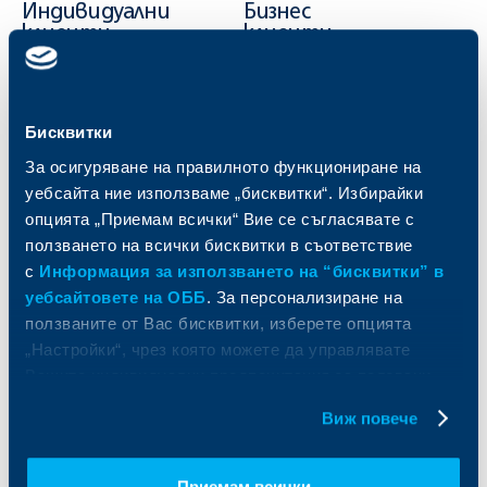
Индивидуални
Бизнес
клиенти
клиенти
Карти
Кредитиране
Сметки и плащания
Управление на парични средства
Бисквитки
Кредити
Търговско финансиране
Спестявания и инвестиции
ПОС терминали
За осигуряване на правилното функциониране на
Частно банкиране
Пазари, инвестиционно банкиране
уебсайта ние използваме „бисквитки“. Избирайки
и попечителски услуги
Застраховки
опцията „Приемам всички“ Вие се съгласявате с
Факторинг
Актуализация на клиентски данни
ползването на всички бисквитки в съответствие
Кредити за собственици на фирми
с
Информация за използването на “бисквитки” в
Финансови институции и суверени
уебсайтовете на ОББ
. За персонализиране на
ползваните от Вас бисквитки, изберете опцията
За ОББ
Групата на KBC
„Настройки“, чрез която можете да управлявате
Вашите индивидуални предпочитания за ползвани
Кои сме ние
ДЗИ
бисквитки.
За KBC Груп
ОББ Интерлийз
Виж повече
За акционери
ОББ Пенсионно осигуряване
Управление
ОББ Асет мениджмънт
Европейско финансиране
ОББ Застрахователен брокер
Приемам всички