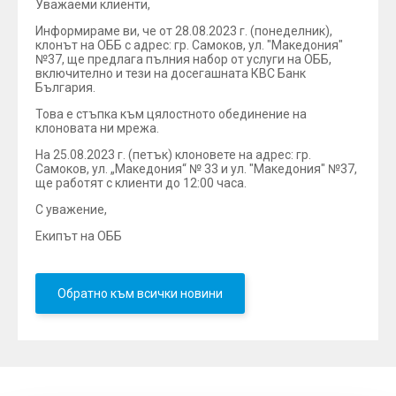
Уважаеми клиенти,
Информираме ви, че от 28.08.2023 г. (понеделник),
клонът на ОББ с адрес: гр. Самоков, ул. "Македония"
№37, ще предлага пълния набор от услуги на ОББ,
включително и тези на досегашната КВС Банк
България.
Това е стъпка към цялостното обединение на
клоновата ни мрежа.
На 25.08.2023 г. (петък) клоновете на адрес: гр.
Самоков, ул. „Македония“ № 33 и ул. "Македония" №37,
ще работят с клиенти до 12:00 часа.
С уважение,
Екипът на ОББ
Обратно към всички новини