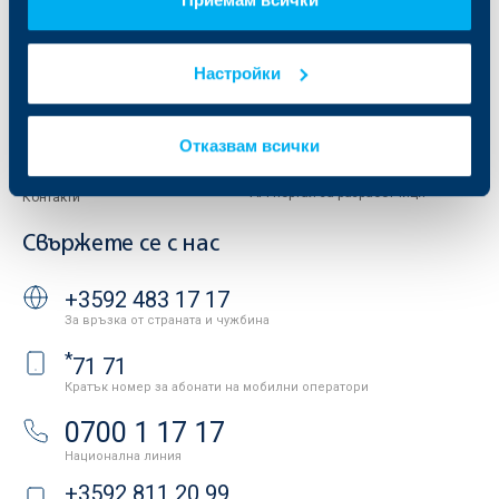
Отчети и анализи
Продажба на имоти
Тарифи и общи условия
Други документи
Настройки
Условия за ползване на сайта
ОББ Галерия
Бисквитки
Кариери
Защита на личните данни
Отказвам всички
Новини
Важни документи
Вашето мнение
API портал за разработчици
Контакти
Свържете се с нас
+3592 483 17 17
За връзка от страната и чужбина
*
71 71
Кратък номер за абонати на мобилни оператори
0700 1 17 17
Национална линия
+3592 811 20 99