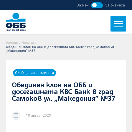
За мен
За бизнеса
Начало
/
Новини
/
Обединен клон на ОББ и досегашната КBC Банк в град Самоков ул.
„Македония“ №37
Съобщения за клиенти
Обединен клон на ОББ и
досегашната КBC Банк в град
Самоков ул. „Македония“ №37
18 август 2023