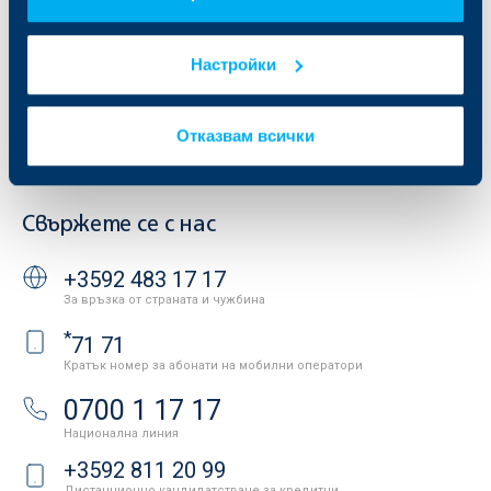
Отчети и анализи
Продажба на имоти
Тарифи и общи условия
Други документи
Настройки
Условия за ползване на сайта
ОББ Галерия
Бисквитки
Кариери
Защита на личните данни
Новини
Отказвам всички
Важни документи
Вашето мнение
API портал за разработчици
Контакти
Свържете се с нас
+3592 483 17 17
За връзка от страната и чужбина
*
71 71
Кратък номер за абонати на мобилни оператори
0700 1 17 17
Национална линия
+3592 811 20 99
Дистанционно кандидатстване за кредитни