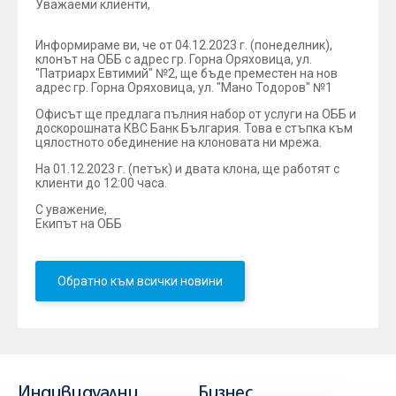
Уважаеми клиенти,
Информираме ви, че от 04.12.2023 г. (понеделник),
клонът на ОББ с адрес гр. Горна Оряховица, ул.
"Патриарх Евтимий" №2, ще бъде преместен на нов
адрес гр. Горна Оряховица, ул. "Мано Тодоров" №1
Офисът ще предлага пълния набор от услуги на ОББ и
доскорошната КВС Банк България. Това е стъпка към
цялостното обединение на клоновата ни мрежа.
На 01.12.2023 г. (петък) и двата клона, ще работят с
клиенти до 12:00 часа.
С уважение,
Екипът на ОББ
Обратно към всички новини
Индивидуални
Бизнес