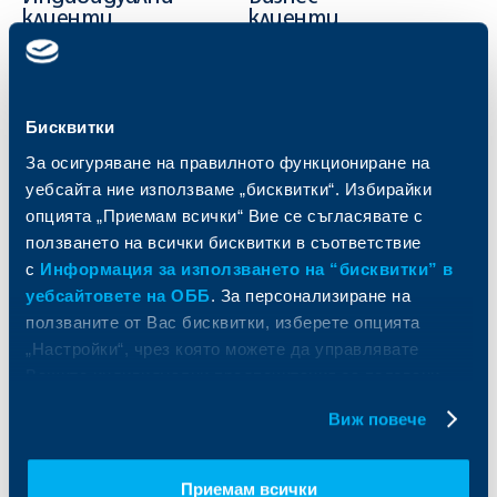
клиенти
клиенти
Карти
Кредитиране
Сметки и плащания
Управление на парични средства
Кредити
Търговско финансиране
Бисквитки
Спестявания и инвестиции
ПОС терминали
За осигуряване на правилното функциониране на
Частно банкиране
Пазари, инвестиционно банкиране
уебсайта ние използваме „бисквитки“. Избирайки
и попечителски услуги
Застраховки
опцията „Приемам всички“ Вие се съгласявате с
Факторинг
Актуализация на клиентски данни
ползването на всички бисквитки в съответствие
Кредити за собственици на фирми
с
Информация за използването на “бисквитки” в
Финансови институции и суверени
уебсайтовете на ОББ
. За персонализиране на
За ОББ
Групата на KBC
ползваните от Вас бисквитки, изберете опцията
„Настройки“, чрез която можете да управлявате
Кои сме ние
ДЗИ
Вашите индивидуални предпочитания за ползвани
За KBC Груп
ОББ Интерлийз
бисквитки.
Виж повече
За акционери
ОББ Пенсионно осигуряване
Управление
ОББ Асет мениджмънт
Европейско финансиране
ОББ Застрахователен брокер
Приемам всички