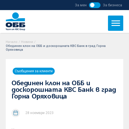
За мен
За бизнеса
Начало
/
Новини
/
Обединен клон на ОББ и доскорошната КBC Банк в град Горна
Оряховица
Съобщения за клиенти
Обединен клон на ОББ и
доскорошната КBC Банк в град
Горна Оряховица
28 ноември 2023