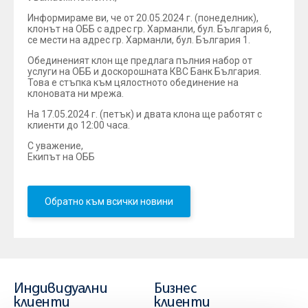
Информираме ви, че от 20.05.2024 г. (понеделник),
клонът на ОББ с адрес гр. Харманли, бул. България 6,
се мести на адрес гр. Харманли, бул. България 1.
Обединеният клон ще предлага пълния набор от
услуги на ОББ и доскорошната КВС Банк България.
Това е стъпка към цялостното обединение на
клоновата ни мрежа.
На 17.05.2024 г. (петък) и двата клона ще работят с
клиенти до 12:00 часа.
С уважение,
Екипът на ОББ
Обратно към всички новини
Индивидуални
Бизнес
клиенти
клиенти