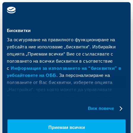
Карти
Кредитиране
Сметки и плащания
Управление на парични средства
Кредити
Търговско финансиране
Бисквитки
Спестявания и инвестиции
ПОС терминали
Частно банкиране
Пазари, инвестиционно банкиране
За осигуряване на правилното функциониране на
и попечителски услуги
Застраховки
уебсайта ние използваме „бисквитки“. Избирайки
Факторинг
Актуализация на клиентски данни
опцията „Приемам всички“ Вие се съгласявате с
Кредити за собственици на фирми
ползването на всички бисквитки в съответствие
Финансови институции и суверени
с
Информация за използването на “бисквитки” в
уебсайтовете на ОББ
. За персонализиране на
За ОББ
Групата на KBC
ползваните от Вас бисквитки, изберете опцията
„Настройки“, чрез която можете да управлявате
Кои сме ние
ДЗИ
Вашите индивидуални предпочитания за ползвани
За KBC Груп
ОББ Интерлийз
бисквитки.
За акционери
ОББ Пенсионно осигуряване
Виж повече
Управление
ОББ Асет мениджмънт
Европейско финансиране
ОББ Застрахователен брокер
Отчети и анализи
Приемам всички
Продажба на имоти