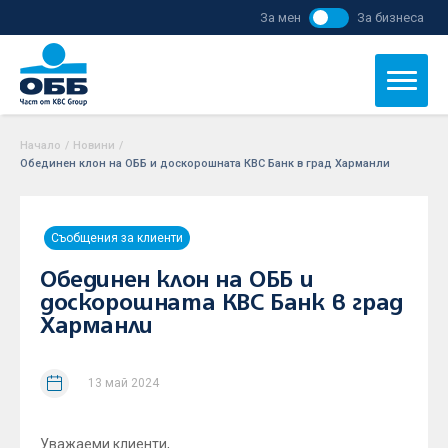
За мен
За бизнеса
Начало
/
Новини
/
Обединен клон на ОББ и доскорошната КBC Банк в град Харманли
Съобщения за клиенти
Обединен клон на ОББ и
доскорошната КBC Банк в град
Харманли
13 май 2024
Уважаеми клиенти,