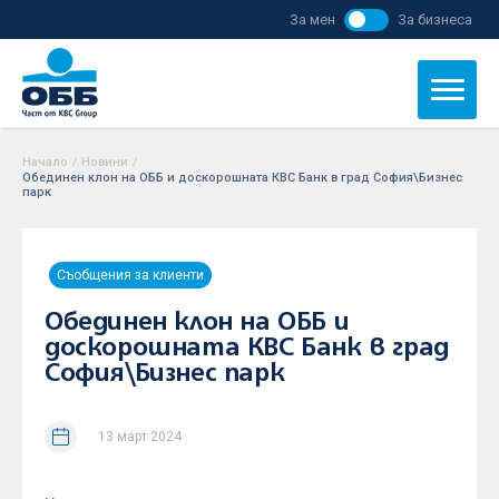
За мен
За бизнеса
Начало
/
Новини
/
Обединен клон на ОББ и доскорошната КBC Банк в град София\Бизнес
парк
Съобщения за клиенти
Обединен клон на ОББ и
доскорошната КBC Банк в град
София\Бизнес парк
13 март 2024