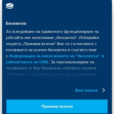
Карти
Кредитиране
Сметки и плащания
Управление на парични средства
Кредити
Търговско финансиране
Спестявания и инвестиции
ПОС терминали
Бисквитки
Частно банкиране
Пазари, инвестиционно банкиране
За осигуряване на правилното функциониране на
и попечителски услуги
Застраховки
уебсайта ние използваме „бисквитки“. Избирайки
Факторинг
Актуализация на клиентски данни
опцията „Приемам всички“ Вие се съгласявате с
Кредити за собственици на фирми
ползването на всички бисквитки в съответствие
Финансови институции и суверени
с
Информация за използването на “бисквитки” в
За ОББ
Групата на KBC
уебсайтовете на ОББ
. За персонализиране на
ползваните от Вас бисквитки, изберете опцията
Кои сме ние
ДЗИ
„Настройки“, чрез която можете да управлявате
За KBC Груп
ОББ Интерлийз
Вашите индивидуални предпочитания за ползвани
За акционери
ОББ Пенсионно осигуряване
бисквитки.
Виж повече
Управление
ОББ Асет мениджмънт
Европейско финансиране
ОББ Застрахователен брокер
Отчети и анализи
Приемам всички
Продажба на имоти
Тарифи и общи условия