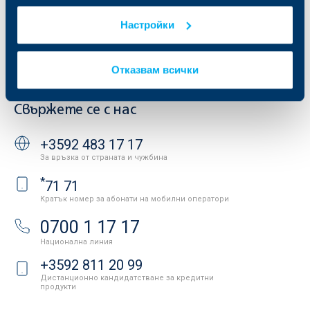
Други документи
Условия за ползване на сайта
ОББ Галерия
Настройки
Бисквитки
Кариери
Защита на личните данни
Новини
Важни документи
Вашето мнение
Отказвам всички
API портал за разработчици
Контакти
Свържете се с нас
+3592 483 17 17
За връзка от страната и чужбина
*
71 71
Кратък номер за абонати на мобилни оператори
0700 1 17 17
Национална линия
+3592 811 20 99
Дистанционно кандидатстване за кредитни
продукти