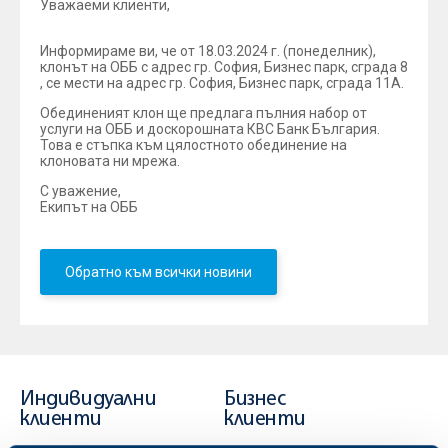
Уважаеми клиенти,
Информираме ви, че от 18.03.2024 г. (понеделник),
клонът на ОББ с адрес гр. София, Бизнес парк, сграда 8
, се мести на адрес гр. София, Бизнес парк, сграда 11А.
Обединеният клон ще предлага пълния набор от
услуги на ОББ и доскорошната КВС Банк България.
Това е стъпка към цялостното обединение на
клоновата ни мрежа.
С уважение,
Екипът на ОББ
Обратно към всички новини
Индивидуални
Бизнес
клиенти
клиенти