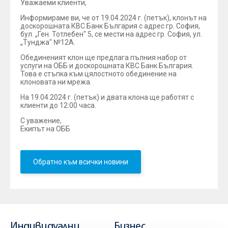
Уважаеми клиенти,
Информираме ви, че от 19.04.2024 г. (петък), клонът на
доскорошната КВС Банк България с адрес гр. София,
бул. „Ген. Тотлебен" 5, се мести на адрес гр. София, ул.
„Тунджа" №12А.
Обединеният клон ще предлага пълния набор от
услуги на ОББ и доскорошната КВС Банк България.
Това е стъпка към цялостното обединение на
клоновата ни мрежа.
На 19.04.2024 г. (петък) и двата клона ще работят с
клиенти до 12:00 часа.
С уважение,
Екипът на ОББ
Обратно към всички новини
Индивидуални
Бизнес