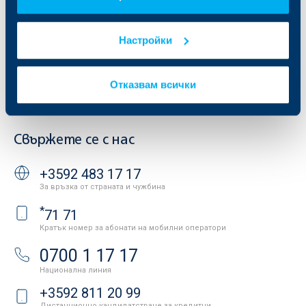
Отчети и анализи
Продажба на имоти
Тарифи и общи условия
Други документи
Настройки
Условия за ползване на сайта
ОББ Галерия
Бисквитки
Кариери
Защита на личните данни
Новини
Отказвам всички
Важни документи
Вашето мнение
API портал за разработчици
Контакти
Свържете се с нас
+3592 483 17 17
За връзка от страната и чужбина
*
71 71
Кратък номер за абонати на мобилни оператори
0700 1 17 17
Национална линия
+3592 811 20 99
Дистанционно кандидатстване за кредитни