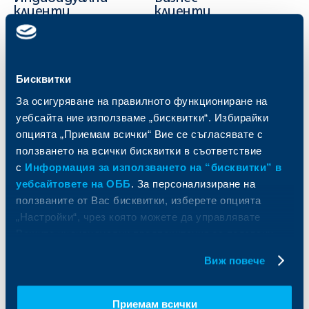
клиенти
клиенти
Карти
Кредитиране
Сметки и плащания
Управление на парични средства
Кредити
Търговско финансиране
Бисквитки
Спестявания и инвестиции
ПОС терминали
За осигуряване на правилното функциониране на
Частно банкиране
Пазари, инвестиционно банкиране
уебсайта ние използваме „бисквитки“. Избирайки
и попечителски услуги
Застраховки
опцията „Приемам всички“ Вие се съгласявате с
Факторинг
Актуализация на клиентски данни
ползването на всички бисквитки в съответствие
Кредити за собственици на фирми
с
Информация за използването на “бисквитки” в
Финансови институции и суверени
уебсайтовете на ОББ
. За персонализиране на
За ОББ
Групата на KBC
ползваните от Вас бисквитки, изберете опцията
„Настройки“, чрез която можете да управлявате
Кои сме ние
ДЗИ
Вашите индивидуални предпочитания за ползвани
За KBC Груп
ОББ Интерлийз
бисквитки.
Виж повече
За акционери
ОББ Пенсионно осигуряване
Управление
ОББ Асет мениджмънт
Европейско финансиране
ОББ Застрахователен брокер
Приемам всички