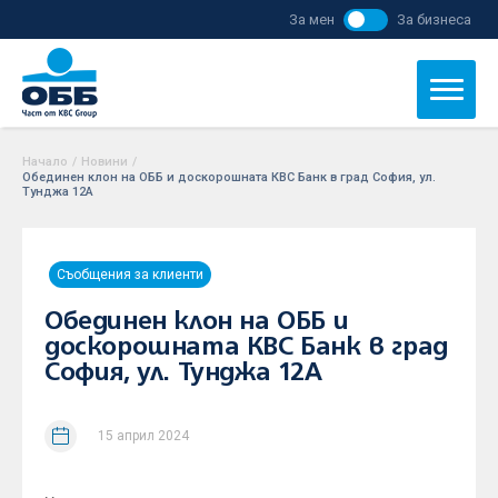
За мен
За бизнеса
Начало
/
Новини
/
Обединен клон на ОББ и доскорошната КBC Банк в град София, ул.
Тунджа 12А
Съобщения за клиенти
Обединен клон на ОББ и
доскорошната КBC Банк в град
София, ул. Тунджа 12А
15 април 2024