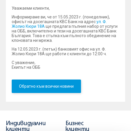
Уважаеми клиенти,
Информираме ви, че от 15.05.2023 г. (понеделник),
офисът на досегашната KBC Банк на адрес
ул. Ф.
Жолио Кюри 18А
ще предлага пълния набор от услуги
на ОББ, включително и тези на досегашната KBC Банк
България. Това е стъпка към пълното обединение на
клоновата ни мрежа.
На 12.05.2023 г. (петък) банковият офис на ул. Ф.
Жолио Кюри 18А ще работи с клиенти до 12:00 ч.
С уважение,
Екипът на ОББ
Обратно към всички новини
Индивидуални
Бизнес
клиенти
клиенти