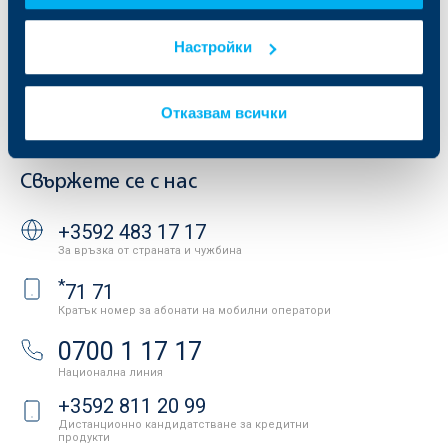
Продажба на имоти
Тарифи и общи условия
Други документи
Условия за ползване на сайта
Настройки
ОББ Галерия
Бисквитки
Кариери
Защита на личните данни
Новини
Отказвам всички
Важни документи
Вашето мнение
API портал за разработчици
Контакти
Свържете се с нас
+3592 483 17 17
За връзка от страната и чужбина
*
71 71
Кратък номер за абонати на мобилни оператори
0700 1 17 17
Национална линия
+3592 811 20 99
Дистанционно кандидатстване за кредитни
продукти