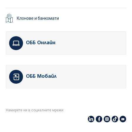
Клонове и банкомати
ОББ Онлайн
ОББ Мобайл
Намерете ни в социалните мрежи: