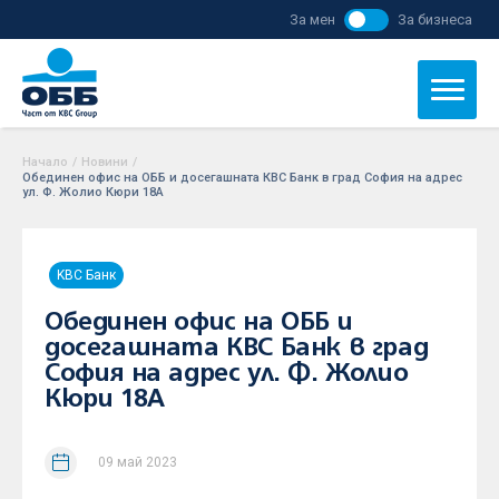
За мен
За бизнеса
Начало
/
Новини
/
Обединен офис на ОББ и досегашната КBC Банк в град София на адрес
ул. Ф. Жолио Кюри 18А
KBC Банк
Обединен офис на ОББ и
досегашната КBC Банк в град
София на адрес ул. Ф. Жолио
Кюри 18А
09 май 2023