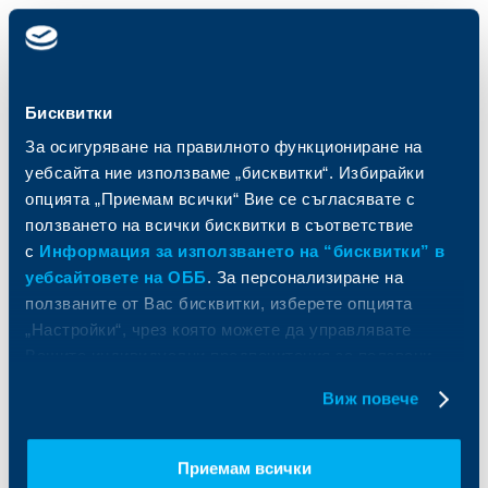
Карти
Кредитиране
Сметки и плащания
Управление на парични средства
Кредити
Търговско финансиране
Бисквитки
Спестявания и инвестиции
ПОС терминали
Частно банкиране
Пазари, инвестиционно банкиране
За осигуряване на правилното функциониране на
и попечителски услуги
Застраховки
уебсайта ние използваме „бисквитки“. Избирайки
Факторинг
Актуализация на клиентски данни
опцията „Приемам всички“ Вие се съгласявате с
Кредити за собственици на фирми
ползването на всички бисквитки в съответствие
Финансови институции и суверени
с
Информация за използването на “бисквитки” в
уебсайтовете на ОББ
. За персонализиране на
За ОББ
Групата на KBC
ползваните от Вас бисквитки, изберете опцията
„Настройки“, чрез която можете да управлявате
Кои сме ние
ДЗИ
Вашите индивидуални предпочитания за ползвани
За KBC Груп
ОББ Интерлийз
бисквитки.
За акционери
ОББ Пенсионно осигуряване
Виж повече
Управление
ОББ Асет мениджмънт
Европейско финансиране
ОББ Застрахователен брокер
Отчети и анализи
Приемам всички