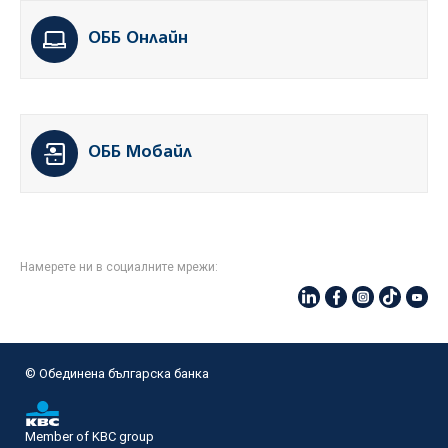
ОББ Онлайн
ОББ Мобайл
Намерете ни в социалните мрежи:
© Oбединена българска банка
Member of KBC group