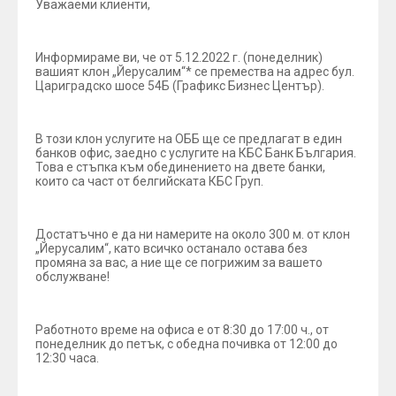
Уважаеми клиенти,
Информираме ви, че от 5.12.2022 г. (понеделник)
вашият клон „Йерусалим“* се премества на адрес бул.
Цариградско шосе 54Б (Графикс Бизнес Център).
В този клон услугите на ОББ ще се предлагат в един
банков офис, заедно с услугите на КБС Банк България.
Това е стъпка към обединението на двете банки,
които са част от белгийската КБС Груп.
Достатъчно е да ни намерите на около 300 м. от клон
„Йерусалим“, като всичко останало остава без
промяна за вас, а ние ще се погрижим за вашето
обслужване!
Работното време на офиса е от 8:30 до 17:00 ч., от
понеделник до петък, с обедна почивка от 12:00 до
12:30 часа.