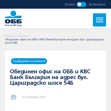
За мен
За бизнеса
Начало
/
Новини
/
Обединен офис на ОББ и KBC Банк България на адрес бул. Цариградско
шосе 54Б
Съобщения за клиенти
Обединен офис на ОББ и KBC
Банк България на адрес бул.
Цариградско шосе 54Б
30 ноември 2022