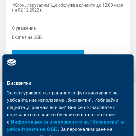
*Клон „Йерусалим“ ще обслужва клиенти до 12:00 часа
на 02.12.2022 г.
С уважение,
Екипът на ОББ
Обратно към всички новини
Бисквитки
За осигуряване на правилното функциониране на
Индивидуални
Бизнес
уебсайта ние използваме „бисквитки“. Избирайки
клиенти
клиенти
опцията „Приемам всички“ Вие се съгласявате с
ползването на всички бисквитки в съответствие
Карти
Кредитиране
с
Информация за използването на “бисквитки” в
Сметки и плащания
Управление на парични средства
уебсайтовете на ОББ
. За персонализиране на
Кредити
Търговско финансиране