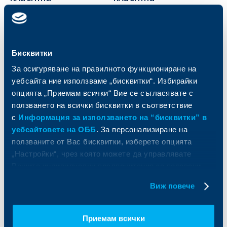
Карти
Кредитиране
Сметки и плащания
Управление на парични средства
Кредити
Търговско финансиране
Бисквитки
Спестявания и инвестиции
ПОС терминали
Частно банкиране
Пазари, инвестиционно банкиране
За осигуряване на правилното функциониране на
и попечителски услуги
Застраховки
уебсайта ние използваме „бисквитки“. Избирайки
Факторинг
Актуализация на клиентски данни
опцията „Приемам всички“ Вие се съгласявате с
Кредити за собственици на фирми
ползването на всички бисквитки в съответствие
Финансови институции и суверени
с
Информация за използването на “бисквитки” в
уебсайтовете на ОББ
. За персонализиране на
За ОББ
Групата на KBC
ползваните от Вас бисквитки, изберете опцията
„Настройки“, чрез която можете да управлявате
Кои сме ние
ДЗИ
Вашите индивидуални предпочитания за ползвани
За KBC Груп
ОББ Интерлийз
бисквитки.
За акционери
ОББ Пенсионно осигуряване
Виж повече
Управление
ОББ Асет мениджмънт
Европейско финансиране
ОББ Застрахователен брокер
Приемам всички
Отчети и анализи