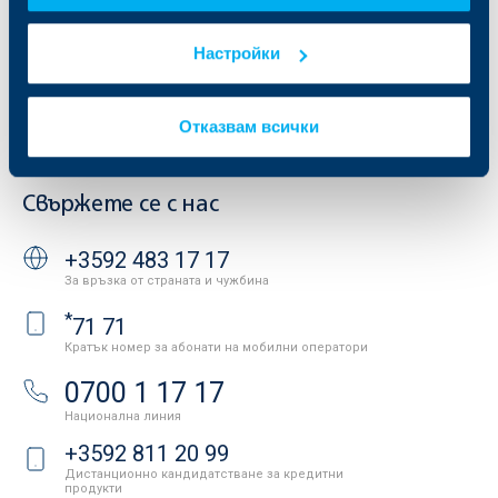
Продажба на имоти
Тарифи и общи условия
Други документи
Условия за ползване на сайта
Настройки
ОББ Галерия
Бисквитки
Кариери
Защита на личните данни
Новини
Отказвам всички
Важни документи
Вашето мнение
API портал за разработчици
Контакти
Свържете се с нас
+3592 483 17 17
За връзка от страната и чужбина
*
71 71
Кратък номер за абонати на мобилни оператори
0700 1 17 17
Национална линия
+3592 811 20 99
Дистанционно кандидатстване за кредитни
продукти