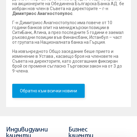
на акционерите на Обединена Българска Банка АД бе
избран нов член в Съвета на директорите – г-н
Димитриос Анагностопулос
.
Г-н Димитриос Анагностопулос има повече от 10
години банков опит на мениджърски позиции в
СитиБанк, Атина, а през последните 5 години е заемал
ръководни позиции във Финансбанк, Истанбул – част
от групата на Националната банка на Гърция.
На извънредното Общо заседание беше прието и
изменение в Устава , касаещо броя на членовете на
Съвета на директорите, като досегашния фиксиран
брой се променя съгласно Търговски закон на от 3 до
9 члена.
Обратно към всички новини
Индивидуални
Бизнес
клиенти
клиенти