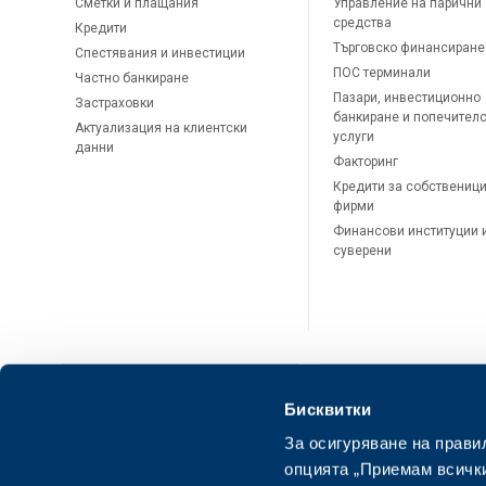
Сметки и плащания
Управление на парични
средства
Кредити
Търговско финансиране
Спестявания и инвестиции
ПОС терминали
Частно банкиране
Пазари, инвестиционно
Застраховки
банкиране и попечител
Актуализация на клиентски
услуги
данни
Факторинг
Кредити за собственици
фирми
Финансови институции 
суверени
Бисквитки
За осигуряване на прави
ОББ Онлайн
ОББ Мобай
опцията „Приемам всички