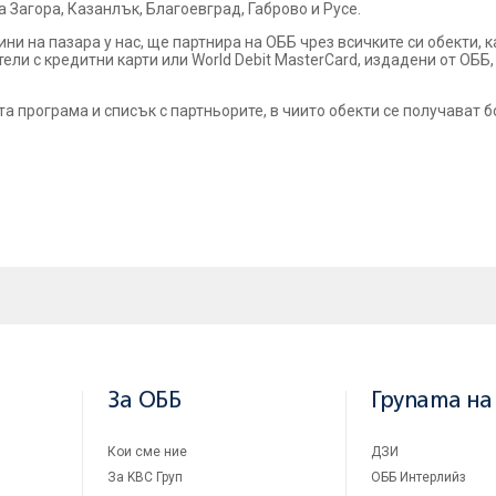
а Загора, Казанлък, Благоевград, Габрово и Русе.
ини на пазара у нас, ще партнира на ОББ чрез всичките си обекти,
атели с кредитни карти или World Debit MasterCard, издадени от ОБ
а програма и списък с партньорите, в чиито обекти се получават 
За ОББ
Групата на
Кои сме ние
ДЗИ
За KBC Груп
ОББ Интерлийз