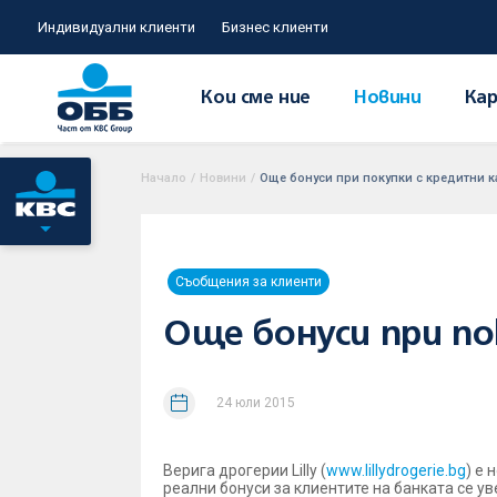
Индивидуални клиенти
Бизнес клиенти
Кои сме ние
Новини
Кар
Начало
/
Новини
/
Още бонуси при покупки с кредитни кар
Съобщения за клиенти
Още бонуси при пок
24 юли 2015
Верига дрогерии Lilly (
www.lillydrogerie.bg
) е
реални бонуси за клиентите на банката се у