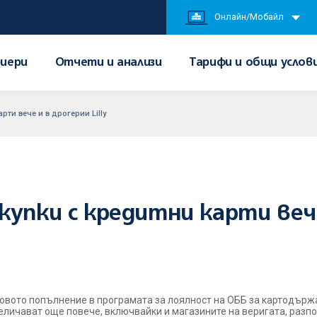
Онлайн/Мобайл
иери
Отчети и анализи
Тарифи и общи услов
ти вече и в дрогерии Lilly
упки с кредитни карти вече 
 новото попълнение в програмата за лоялност на ОББ за картодърж
величават още повече, включвайки и магазините на веригата, разп