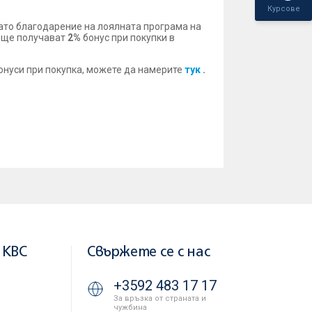
Курсове
 като благодарение на лоялната програма на
Б, ще получават
2%
бонус при покупки в
бонуси при покупка, можете да намерите
тук
.
 KBC
Свържете се с нас
+3592 483 17 17
За връзка от страната и
чужбина