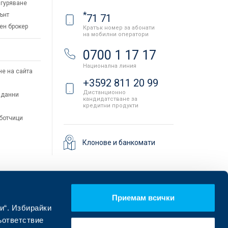
гуряване
*
ънт
71 71
ен брокер
Кратък номер за абонати
на мобилни оператори
и
0700 1 17 17
Национална линия
не на сайта
+3592 811 20 99
Дистанционно
 данни
кандидатстване за
кредитни продукти
аботчици
Клонове и банкомати
Приемам всички
и“. Избирайки
ъответствие