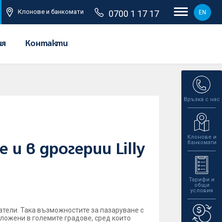
Клонове и банкомати
0700 1 17 17
EN
ия
Контакти
Връзка с нас
Клонове и
банкомати
и в дрогерии Lilly
Тарифи и
общи
условия
атели. Така възможностите за пазаруване с
оложени в големите градове, сред които