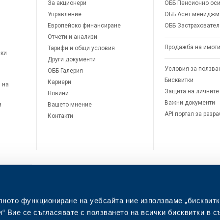
За акционери
ОББ Пенсионно оси
Управление
ОББ Асет мениджм
Европейско финансиране
ОББ Застраховател
Отчети и анализи
Продажба на имот
Тарифи и общи условия
ски
Други документи
Условия за ползва
ОББ Галерия
Бисквитки
Кариери
 на
Защита на личните
Новини
Важни документи
и
Вашето мнение
API портал за разр
Контакти
лното функциониране на уебсайта ние използваме „бисквитк
л
“ Вие се съгласявате с ползването на всички бисквитки в с