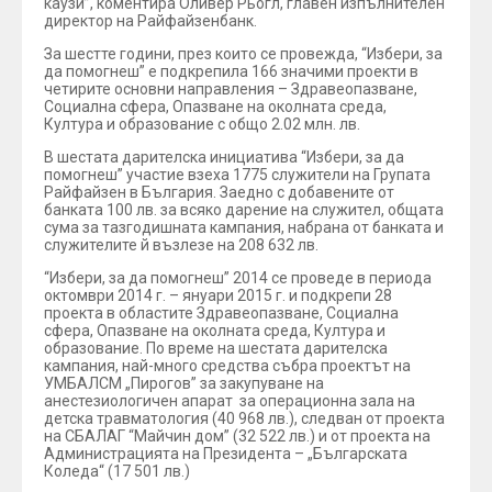
каузи”, коментира Оливер Рьогл, главен изпълнителен
директор на Райфайзенбанк.
За шестте години, през които се провежда, “Избери, за
да помогнеш” е подкрепила 166 значими проекти в
четирите основни направления – Здравеопазване,
Социална сфера, Опазване на околната среда,
Култура и образование с общо 2.02 млн. лв.
В шестата дарителска инициатива “Избери, за да
помогнеш” участие взеха 1775 служители на Групата
Райфайзен в България. Заедно с добавените от
банката 100 лв. за всяко дарение на служител, общата
сума за тазгодишната кампания, набрана от банката и
служителите й възлезе на 208 632 лв.
“Избери, за да помогнеш” 2014 се проведе в периода
октомври 2014 г. – януари 2015 г. и подкрепи 28
проекта в областите Здравеопазване, Социална
сфера, Опазване на околната среда, Култура и
образование. По време на шестата дарителска
кампания, най-много средства събра проектът на
УМБАЛСМ „Пирогов” за закупуване на
анестезиологичен апарат за операционна зала на
детска травматология (40 968 лв.), следван от проекта
на СБАЛАГ “Майчин дом” (32 522 лв.) и от проекта на
Администрацията на Президента – „Българската
Коледа“ (17 501 лв.)