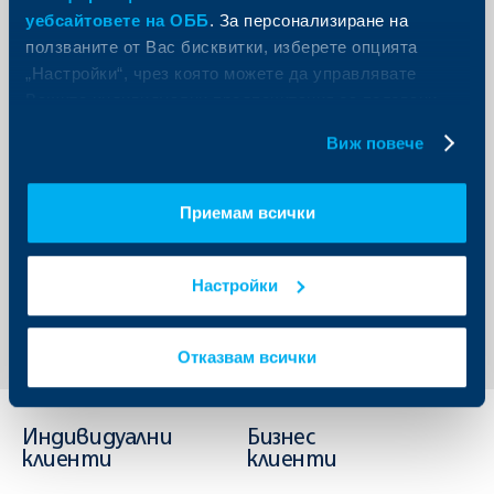
уебсайтовете на ОББ
. За персонализиране на
ползваните от Вас бисквитки, изберете опцията
„Настройки“, чрез която можете да управлявате
Вашите индивидуални предпочитания за ползвани
бисквитки.
Виж повече
Приемам всички
Настройки
Обратно към всички новини
Отказвам всички
Индивидуални
Бизнес
клиенти
клиенти