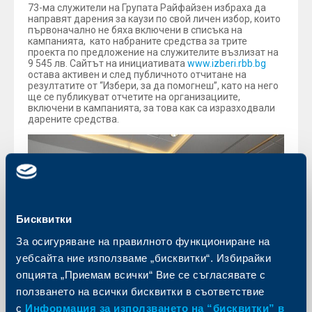
73-ма служители на Групата Райфайзен избраха да
направят дарения за каузи по свой личен избор, които
първоначално не бяха включени в списъка на
кампанията, като набраните средства за трите
проекта по предложение на служителите възлизат на
9 545 лв. Сайтът на инициативата
www.izberi.rbb.bg
остава активен и след публичното отчитане на
резултатите от “Избери, за да помогнеш”, като на него
ще се публикуват отчетите на организациите,
включени в кампанията, за това как са изразходвали
дарените средства.
Бисквитки
За осигуряване на правилното функциониране на
уебсайта ние използваме „бисквитки“. Избирайки
опцията „Приемам всички“ Вие се съгласявате с
ползването на всички бисквитки в съответствие
с
Информация за използването на “бисквитки” в