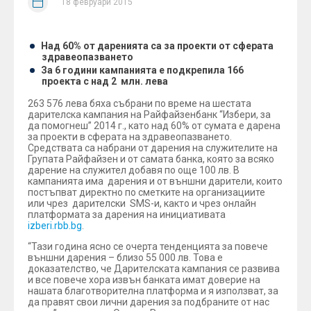
18 февруари 2015
Над 60% от даренията са за проекти от сферата
здравеопазването
За 6 години кампанията е подкрепила 166
проекта с над 2 млн. лева
263 576 лева бяха събрани по време на шестата
дарителска кампания на Райфайзенбанк “Избери, за
да помогнеш” 2014 г., като над 60% от сумата е дарена
за проекти в сферата на здравеопазването.
Средствата са набрани от дарения на служителите на
Групата Райфайзен и от самата банка, която за всяко
дарение на служител добавя по още 100 лв. В
кампанията има дарения и от външни дарители, които
постъпват директно по сметките на организациите
или чрез дарителски SMS-и, както и чрез онлайн
платформата за дарения на инициативата
izberi.rbb.bg
.
“Тази година ясно се очерта тенденцията за повече
външни дарения – близо 55 000 лв. Това е
доказателство, че Дарителската кампания се развива
и все повече хора извън банката имат доверие на
нашата благотворителна платформа и я използват, за
да правят свои лични дарения за подбраните от нас