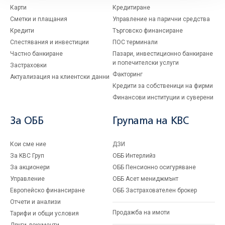
Карти
Кредитиране
Сметки и плащания
Управление на парични средства
Кредити
Търговско финансиране
Спестявания и инвестиции
ПОС терминали
Частно банкиране
Пазари, инвестиционно банкиране
и попечителски услуги
Застраховки
Факторинг
Актуализация на клиентски данни
Кредити за собственици на фирми
Финансови институции и суверени
За ОББ
Групата на KBC
Кои сме ние
ДЗИ
За KBC Груп
ОББ Интерлийз
За акционери
ОББ Пенсионно осигуряване
Управление
ОББ Асет мениджмънт
Европейско финансиране
ОББ Застрахователен брокер
Отчети и анализи
Продажба на имоти
Тарифи и общи условия