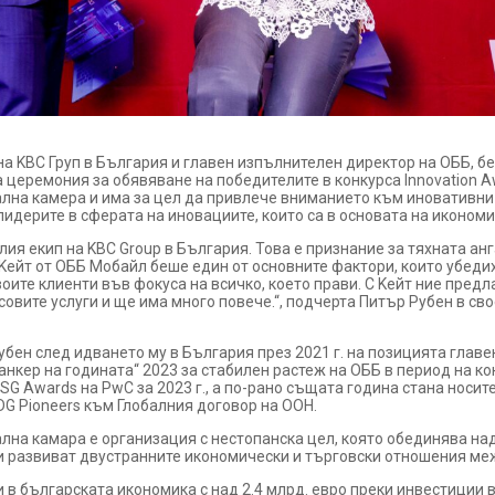
а KBC Груп в България и главен изпълнителен директор на ОББ, бе
а церемония за обявяване на победителите в конкурса Innovation A
лна камера и има за цел да привлече вниманието към иновативни
лидерите в сферата на иновациите, които са в основата на икономи
лия екип на KBC Group в България. Това е признание за тяхната ан
Kейт от ОББ Мобайл беше един от основните фактори, които убедих
ите клиенти във фокуса на всичко, което прави. С Kейт ние предл
овите услуги и ще има много повече.“, подчерта Питър Рубен в с
убен след идването му в България през 2021 г. на позицията главе
анкер на годината“ 2023 за стабилен растеж на ОББ в период на ко
ESG Awards на PwC за 2023 г., а по-рано същата година стана носи
G Pioneers към Глобалния договор на ООН.
лна камара е организация с нестопанска цел, която обединява на
 и развиват двустранните икономически и търговски отношения ме
и в българската икономика с над 2.4 млрд. евро преки инвестиции 