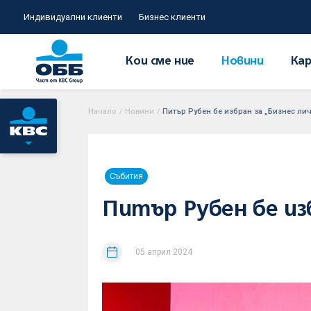
Индивидуални клиенти
Бизнес клиенти
Кои сме ние
Новини
Кар
Начало
/
Новини
/
Питър Рубен бе избран за „Бизнес лич
Събития
Питър Рубен бе из
05 април 2024