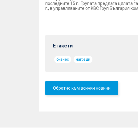
последните 15 г. Групата предлага цялата г
г., в управляваните от KBC Груп България ко
Етикети
бизнес
награди
Обратно към всички новини