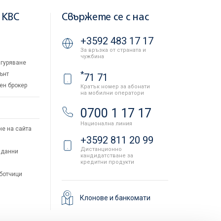
 KBC
Свържете се с нас
+3592 483 17 17
За връзка от страната и
чужбина
гуряване
*
ънт
71 71
ен брокер
Кратък номер за абонати
на мобилни оператори
и
0700 1 17 17
Национална линия
не на сайта
+3592 811 20 99
Дистанционно
 данни
кандидатстване за
кредитни продукти
аботчици
Клонове и банкомати