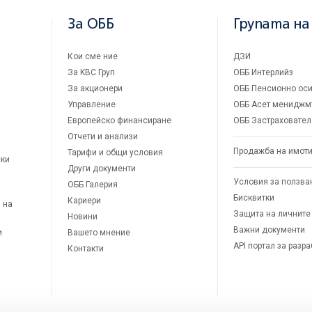
За ОББ
Групата на
Кои сме ние
ДЗИ
За KBC Груп
ОББ Интерлийз
За акционери
ОББ Пенсионно оси
Управление
ОББ Асет мениджм
Европейско финансиране
ОББ Застраховател
Отчети и анализи
Продажба на имот
Тарифи и общи условия
ски
Други документи
Условия за ползва
ОББ Галерия
Бисквитки
Кариери
 на
Защита на личните
Новини
Важни документи
и
Вашето мнение
API портал за разр
Контакти