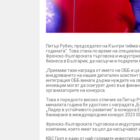
Питър Рубен, председател на Кънтри тийма н
годината“. Това стана по време на специалн
Френско-българската търговска и индустриа
бизнеса в България, да насърчи и подкрепи 
„Приемам тази награда от името на ОББ и це
внедряването на нашия дигитален асистент 
интеграция ОББ винаги държи нуждите на сво
иновации могат да осигурят днес във финанс
организаторите на конкурса.
Това е поредното високо отличие за Питър Р
миналата година бе удостоен с наградата „Б
„Лидер в устойчивото развитие“ в конкурса 
банкиране в международния конкурс 2023 SD
Френско-българската търговска и индустриа
компании, които имат за цел да насърчават
KBC Груп е един от най-големите инвеститор