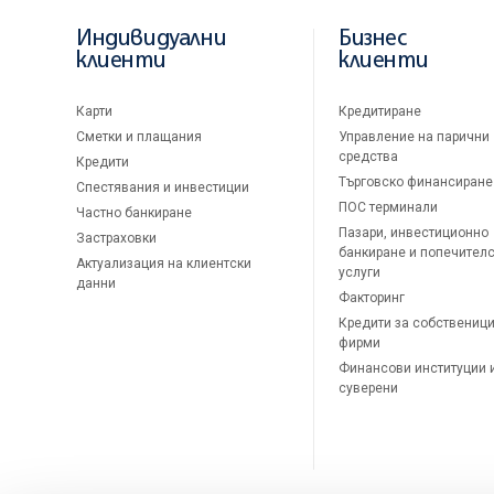
Индивидуални
Бизнес
клиенти
клиенти
Карти
Кредитиране
Сметки и плащания
Управление на парични
средства
Кредити
Търговско финансиране
Спестявания и инвестиции
ПОС терминали
Частно банкиране
Пазари, инвестиционно
Застраховки
банкиране и попечител
Актуализация на клиентски
услуги
данни
Факторинг
Кредити за собственици
фирми
Финансови институции 
суверени