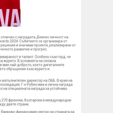
 отличен с наградата „Бизнес личност на
wards 2024. Събитието се организира от
 решения и значими проекти, реализирани от
ческото развитие и прогрес.
гажираност и талант. Особено съм горд, че
а журито. В условията на сложна
агаме най-доброто, което дигиталните
воето обръщение към журито и
н изпълнителен директор на ОББ. В края на
нсолидация. Г-н Рубен има и лична награда
тел на специалната награда за устойчиво
д 270 френски, български и международни
жду двете страни.
в банково-финансовия сектор на страната за