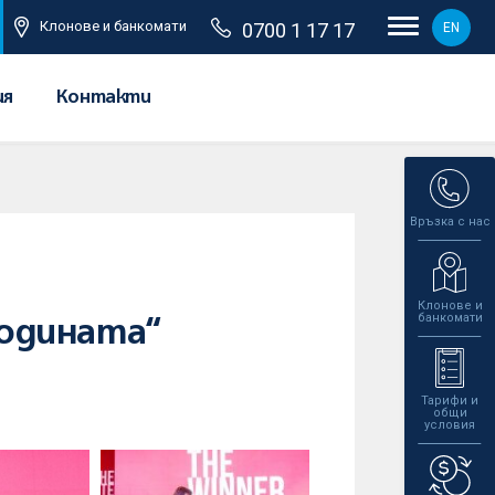
Клонове и банкомати
0700 1 17 17
EN
ия
Контакти
Връзка с нас
Клонове и
банкомати
годината“
Тарифи и
общи
условия