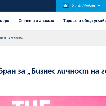
Онлайн/Мобайл
иери
Отчети и анализи
Тарифи и общи услов
ност на годината“
бран за „Бизнес личност на 