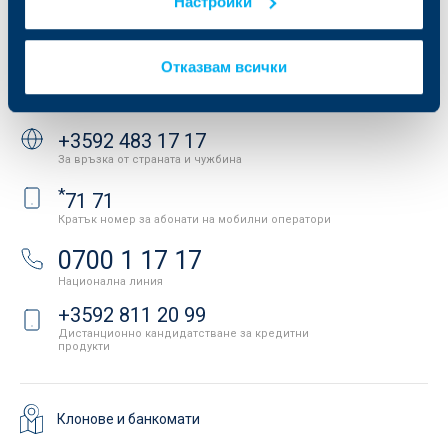
Настройки
Новини
Важни документи
Вашето мнение
API портал за разработчици
Контакти
Отказвам всички
Свържете се с нас
+3592 483 17 17
За връзка от страната и чужбина
*
71 71
Кратък номер за абонати на мобилни оператори
0700 1 17 17
Национална линия
+3592 811 20 99
Дистанционно кандидатстване за кредитни
продукти
Клонове и банкомати