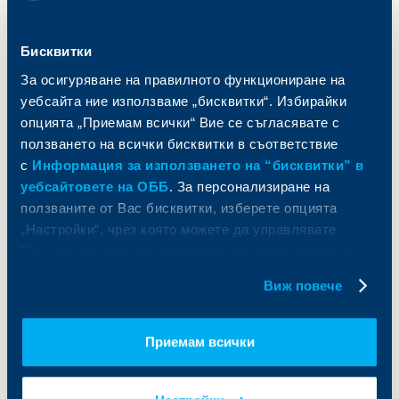
Спестявания и инвестиции
ПОС терминали
Частно банкиране
Пазари, инвестиционно банкиране
Бисквитки
и попечителски услуги
Застраховки
Факторинг
Актуализация на клиентски данни
За осигуряване на правилното функциониране на
Кредити за собственици на фирми
уебсайта ние използваме „бисквитки“. Избирайки
Финансови институции и суверени
опцията „Приемам всички“ Вие се съгласявате с
ползването на всички бисквитки в съответствие
За ОББ
Групата на KBC
с
Информация за използването на “бисквитки” в
уебсайтовете на ОББ
. За персонализиране на
Кои сме ние
ДЗИ
ползваните от Вас бисквитки, изберете опцията
За KBC Груп
ОББ Интерлийз
„Настройки“, чрез която можете да управлявате
За акционери
ОББ Пенсионно осигуряване
Вашите индивидуални предпочитания за ползвани
Управление
ОББ Асет мениджмънт
бисквитки.
Европейско финансиране
ОББ Застрахователен брокер
Виж повече
Отчети и анализи
Продажба на имоти
Тарифи и общи условия
Други документи
Приемам всички
Условия за ползване на сайта
ОББ Галерия
Бисквитки
Кариери
Защита на личните данни