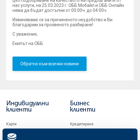
цел подобряване на качеството на предлаганите от
нас услуги, на 25.03.2023 г. ОББ Мобайл и ОББ Онлайн
няма да бъдат достъпни от 00:00ч. до 04:00ч.
Извиняваме се за причиненото неудобство и Ви
благодарим за проявеното разбиране!
С уважение,
Екипът на ОББ
Обратно към всички новини
Индивидуални
Бизнес
клиенти
клиенти
Карти
Кредитиране
Сметки и плащания
Управление на парични средства
Кредити
Търговско финансиране