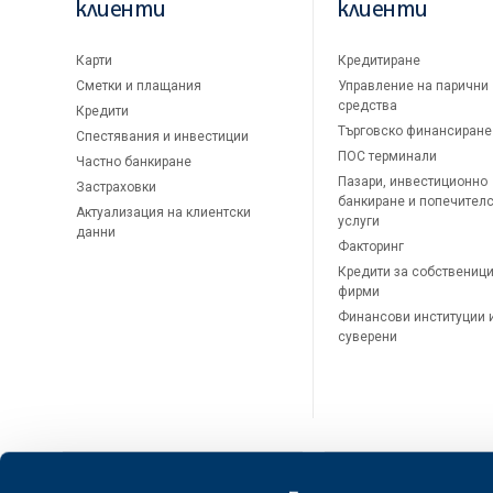
клиенти
клиенти
Карти
Кредитиране
Сметки и плащания
Управление на парични
средства
Кредити
Търговско финансиране
Спестявания и инвестиции
ПОС терминали
Частно банкиране
Пазари, инвестиционно
Застраховки
банкиране и попечител
Актуализация на клиентски
услуги
данни
Факторинг
Кредити за собственици
фирми
Финансови институции 
суверени