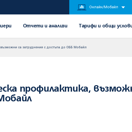
Онлайн/Мобайл
иери
Отчети и анализи
Тарифи и общи услов
 възможни са затруднения с достъпа до ОББ Мобайл
еска профилактика, възможн
 Мобайл