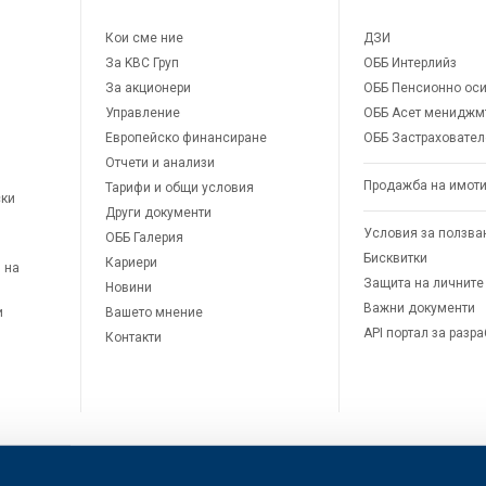
Кои сме ние
ДЗИ
За KBC Груп
ОББ Интерлийз
За акционери
ОББ Пенсионно оси
Управление
ОББ Асет мениджм
Европейско финансиране
ОББ Застраховател
Отчети и анализи
Продажба на имот
Тарифи и общи условия
ски
Други документи
Условия за ползва
ОББ Галерия
Бисквитки
Кариери
 на
Защита на личните
Новини
Важни документи
и
Вашето мнение
API портал за разр
Контакти