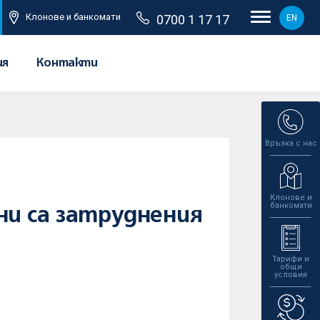
Клонове и банкомати
0700 1 17 17
EN
ия
Контакти
Връзка с нас
Клонове и
банкомати
и са затруднения
Тарифи и
общи
условия