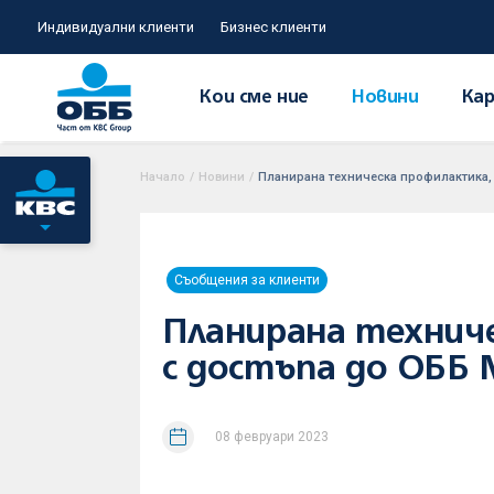
Индивидуални клиенти
Бизнес клиенти
Кои сме ние
Новини
Кар
Начало
/
Новини
/
Планирана техническа профилактика,
Съобщения за клиенти
Планирана технич
с достъпа до ОББ
08 февруари 2023