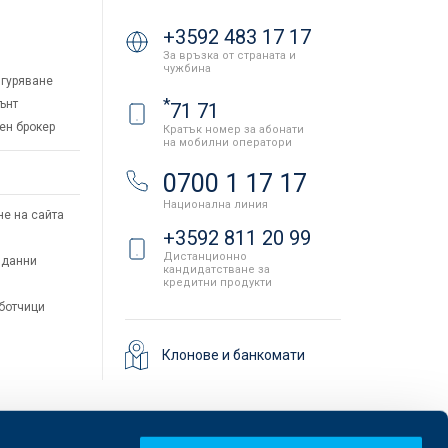
+3592 483 17 17
За връзка от страната и
чужбина
гуряване
*
ънт
71 71
ен брокер
Кратък номер за абонати
на мобилни оператори
и
0700 1 17 17
Национална линия
не на сайта
+3592 811 20 99
Дистанционно
 данни
кандидатстване за
кредитни продукти
аботчици
Клонове и банкомати